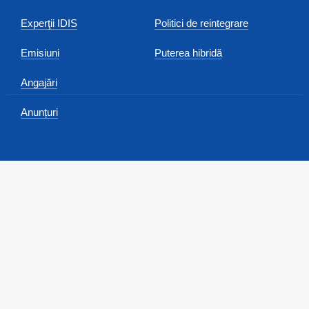
Experţii IDIS
Politici de reintegrare
Emisiuni
Puterea hibridă
Angajări
Anunțuri