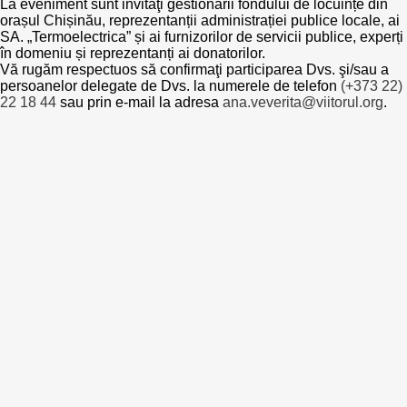
La eveniment sunt invitaţi gestionarii fondului de locuințe din
orașul Chișinău, reprezentanții administrației publice locale, ai
Politici regionale
SA. „Termoelectrica” și ai furnizorilor de servicii publice, experți
Rapoarte
în domeniu și reprezentanți ai donatorilor.
Vă rugăm respectuos să confirmaţi participarea Dvs. şi/sau a
Bunele practici
Inițiative în derulare
persoanelor delegate de Dvs. la numerele de telefon
(+373 22)
22 18 44
sau prin e-mail la adresa
ana.veverita@viitorul.org
.
Laborator sociometric
Inițiative desfășurate
Transparența guvernării locale
Manual de proceduri
People Watch
Note & poziții​
Proces democratic
Organigrama IDIS
Agenda Națională de Business
Anunțuri
Puterea hibridă
Consiliul consulativ internațional IDIS
15 minute de realism economic