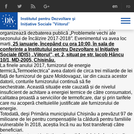
Dezbaterea publică „Problemele vechi
english
rom
ale sezonului de încălzire 2017-2018 în
Institutul pentru Dezvoltare şi
municipiul Chișinău”
Inițiative Sociale "Viitorul
"
Institutul pentru Dezvoltare și Inițiative Sociale (IDIS) „Viitorul”
organizează dezbaterea publică „Problemele vechi ale
sezonului de încălzire 2017-2018
”
. Evenimentul va avea loc
Despre noi
marți,
25 ianuarie, începând cu ora 10:00, în sala de
conferinţe a Institutului pentru Dezvoltare şi Iniţiative
Profil
Expertiza IDIS
Sociale (IDIS) „Viitorul”, et. 2, situat pe str. Iacob Hâncu
10/1, MD-2005, Chişinău.
Politici de reintegrare
Media
Recrutare
La finele anului 2017, furnizorul de energie
termică„Termoelectrica” avea datorii de circa trei miliarde de lei
Biblioteca
față de furnizorul de gaze Moldovagaz, iar din cauza acestor
Politici economice
Chairman's legacy
datorii, conturile furnizorului continuă să fie
Emisiuni
sechestrate. Această situație este cauzată și de nivelul
Achizițiile publice în infografice
Acorduri semnate
insuficient de achitare a energiei termice de către consumatori,
calitatea proastă a serviciilor de termoficare, dar şi prin tarifele
Buletinul informativ „Achizițiile publice în vizor”,
care nu acoperă cheltuielile justificate ale furnizorului de
Nr.8, iunie 2023
Integrare europeană
Echipa
energie.
Totodată, deşi Primăria municipiului Chișinău a prevăzut 97 de
Politici sociale
milioane de lei pentru compensațiile la căldură pentru familiile
Scrisori de mulțumire
vulnerabile în 2018, aceștia încă nu au fost transferați către
beneficiari.
Investigații în achizțiile publice
Media despre IDIS