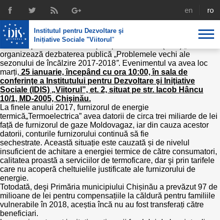
Dezbaterea publică „Problemele vechi
english
rom
ale sezonului de încălzire 2017-2018 în
Institutul pentru Dezvoltare şi
municipiul Chișinău”
Inițiative Sociale "Viitorul
"
Institutul pentru Dezvoltare și Inițiative Sociale (IDIS) „Viitorul”
organizează dezbaterea publică „Problemele vechi ale
sezonului de încălzire 2017-2018
”
. Evenimentul va avea loc
About us
marți,
25 ianuarie, începând cu ora 10:00, în sala de
conferinţe a Institutului pentru Dezvoltare şi Iniţiative
Profile
IDIS expertise
Sociale (IDIS) „Viitorul”, et. 2, situat pe str. Iacob Hâncu
10/1, MD-2005, Chişinău.
Reintegration policies
Media
Recruting
La finele anului 2017, furnizorul de energie
termică„Termoelectrica” avea datorii de circa trei miliarde de lei
Library
față de furnizorul de gaze Moldovagaz, iar din cauza acestor
Economic policies
Chairman's legacy
datorii, conturile furnizorului continuă să fie
Broadcast
sechestrate. Această situație este cauzată și de nivelul
Public procurement course support
Signed agreements
insuficient de achitare a energiei termice de către consumatori,
calitatea proastă a serviciilor de termoficare, dar şi prin tarifele
care nu acoperă cheltuielile justificate ale furnizorului de
Social policies
Team
energie.
Totodată, deşi Primăria municipiului Chișinău a prevăzut 97 de
Investigations in public procurement
milioane de lei pentru compensațiile la căldură pentru familiile
Letters of thanks
vulnerabile în 2018, aceștia încă nu au fost transferați către
beneficiari.
Regional policy
Media about IDIS