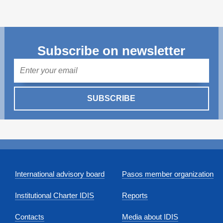
Transparency of state – owned enterprises
The best and the worst local policies in Moldova
Democracy, independence and transparency of key
Subscribe on newsletter
public institutions in Moldova
Mail
Integrity of public procurement in Moldova
SUBSCRIBE
Public procurement
International advisory board
Pasos member organization
Institutional Charter IDIS
Reports
Contacts
Media about IDIS