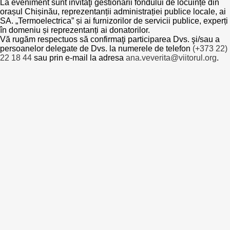
La eveniment sunt invitaţi gestionarii fondului de locuințe din
orașul Chișinău, reprezentanții administrației publice locale, ai
Best parctices
SA. „Termoelectrica” și ai furnizorilor de servicii publice, experți
Reports
în domeniu și reprezentanți ai donatorilor.
Vă rugăm respectuos să confirmaţi participarea Dvs. şi/sau a
Governance transparency
Projects in progres
persoanelor delegate de Dvs. la numerele de telefon
(+373 22)
22 18 44
sau prin e-mail la adresa
ana.veverita@viitorul.org
.
Sociometric Laboratory
Implemented projects
People Watch
Procedures manual
National Business Agenda
Notes & positions
Democratic process
Institutional Charter IDIS
15 minutes of economic realism
Announcements
Hybrid power
IDIS International Advisory Board
EU-STRAT bulletin