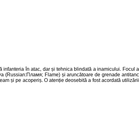
 infanteria în atac, dar și tehnica blindată a inamicului. Focul a
a (Russian:Пламя; Flame) și aruncătoare de grenade antitanc
m și pe acoperiș. O atenție deosebită a fost acordată utilizării