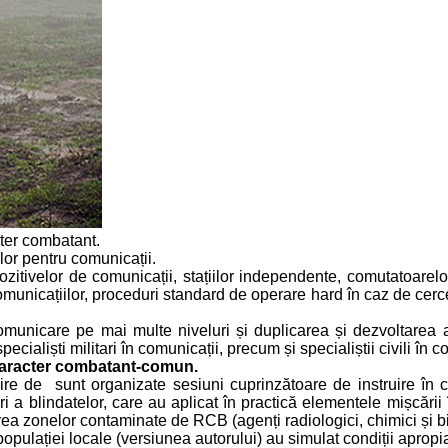
ter combatant.
lor pentru comunicații.
zitivelor de comunicații, stațiilor independente, comutatoarelor
municațiilor, proceduri standard de operare hard în caz de cercet
comunicare pe mai multe niveluri și duplicarea și dezvoltarea ac
cialiști militari în comunicații, precum și specialiștii civili în c
caracter combatant-comun.
re de sunt organizate sesiuni cuprinzătoare de instruire în co
i a blindatelor, care au aplicat în practică elementele mișcării 
erea zonelor contaminate de RCB (agenți radiologici, chimici și bi
populației locale (versiunea autorului) au simulat condiții apropia