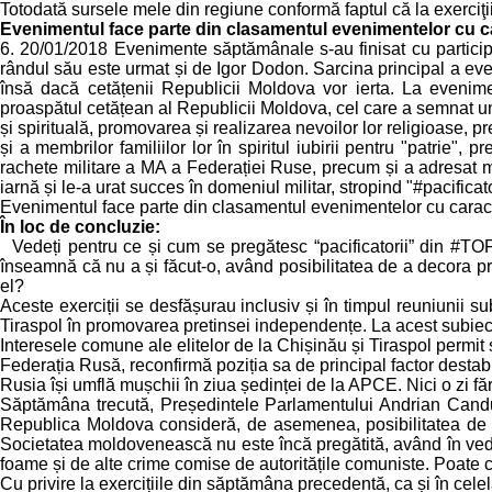
Totodată sursele mele din regiune conformă faptul că la exerciţii au
Evenimentul face parte din clasamentul evenimentelor cu c
6. 20/01/2018 Evenimente săptămânale s-au finisat cu participa
rândul său este urmat și de Igor Dodon. Sarcina principal a even
însă dacă cetățenii Republicii Moldova vor ierta. La even
proaspătul cetățean al Republicii Moldova, cel care a semnat un a
și spirituală, promovarea și realizarea nevoilor lor religioase, pr
și a membrilor familiilor lor în spiritul iubirii pentru "patrie", p
rachete militare a MA a Federației Ruse, precum și a adresat mil
iarnă și le-a urat succes în domeniul militar, stropind "#pacifica
Evenimentul face parte din clasamentul evenimentelor cu caracte
În loc de concluzie:
Vedeți pentru ce și cum se pregătesc “pacificatorii” din #TOF
înseamnă că nu a și făcut-o, având posibilitatea de a decora pr
el?
Aceste exerciții se desfășurau inclusiv și în timpul reuniunii su
Tiraspol în promovarea pretinsei independențe. La acest subiect 
Interesele comune ale elitelor de la Chișinău și Tiraspol permit 
Federația Rusă, reconfirmă poziția sa de principal factor destab
Rusia își umflă mușchii în ziua ședinței de la APCE. Nici o zi fă
Săptămâna trecută, Președintele Parlamentului Andrian Candu a
Republica Moldova consideră, de asemenea, posibilitatea de a
Societatea moldovenească nu este încă pregătită, având în veder
foame și de alte crime comise de autoritățile comuniste. Poate 
Cu privire la exercițiile din săptămâna precedentă, ca și în celel