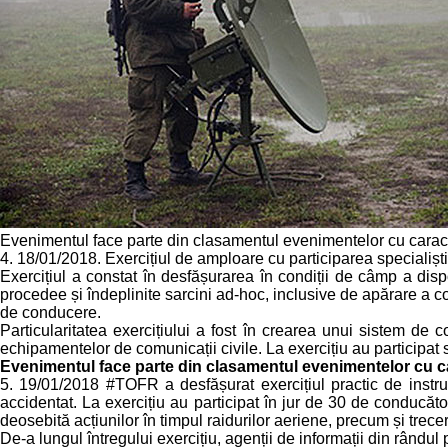
Evenimentul face parte din clasamentul evenimentelor cu carac
4. 18/01/2018. Exercițiul de amploare cu participarea specialiști
Exercițiul a constat în desfășurarea în condiții de câmp a dispo
procedee și îndeplinite sarcini ad-hoc, inclusive de apărare a co
de conducere.
Particularitatea exercițiului a fost în crearea unui sistem de 
echipamentelor de comunicații civile. La exercițiu au participat spe
Evenimentul face parte din clasamentul evenimentelor cu 
5. 19/01/2018 #TOFR a desfășurat exercițiul practic de instrui
accidentat. La exercițiu au participat în jur de 30 de conducător
deosebită acțiunilor în timpul raidurilor aeriene, precum și trec
De-a lungul întregului exercițiu, agenții de informații din rândul 