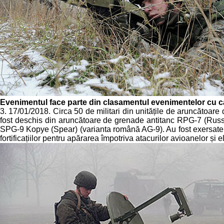
Evenimentul face parte din clasamentul evenimentelor cu c
3. 17/01/2018. Circa 50 de militari din unitățile de aruncătoare 
fost deschis din aruncătoare de grenade antitanc RPG-7 (Rus
SPG-9 Kopye (Spear) (varianta română AG-9). Au fost exersate: de
fortificațiilor pentru apărarea împotriva atacurilor avioanelor și e