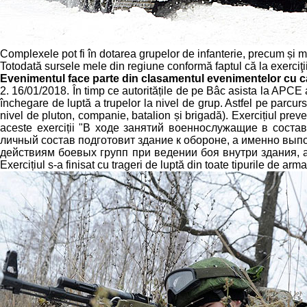
Complexele pot fi în dotarea grupelor de infanterie, precum și m
Totodată sursele mele din regiune conformă faptul că la exerciţii au
Evenimentul face parte din clasamentul evenimentelor cu c
2. 16/01/2018. În timp ce autoritățile de pe Bâc asista la APCE 
închegare de luptă a trupelor la nivel de grup. Astfel pe parcurs
nivel de pluton, companie, batalion și brigadă). Exercițiul preve
aceste exerciții "В ходе занятий военнослужащие в сост
личный состав подготовит здание к обороне, а именно вып
действиям боевых групп при ведении боя внутри здания, а 
Exercițiul s-a finisat cu trageri de luptă din toate tipurile de arm