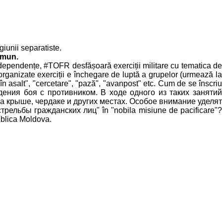
giunii separatiste.
omun.
independențe, #TOFR desfășoară exerciții militare cu tematica de
 organizate exerciții e închegare de luptă a grupelor (urmează la
în asalt", "cercetare", "pază", "avanpost" etc. Cum de se înscriu
дения боя с противником. В ходе одного из таких занятий
а крыше, чердаке и других местах. Особое внимание уделят
льбы гражданских лиц" în "nobila misiune de pacificare"?
publica Moldova.