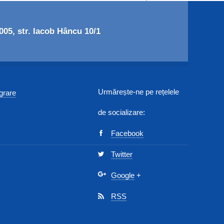
05, str. Iacob Hâncu 10/1
Urmărește-ne pe rețelele
egrare
de socializare:
Facebook
Twitter
Google
+
RSS