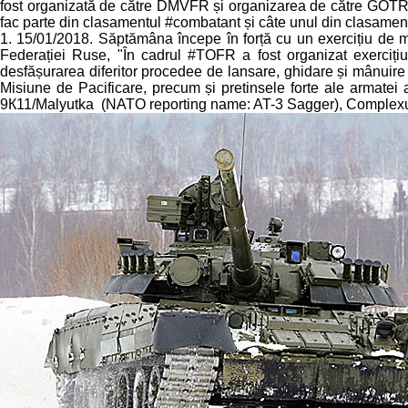
fost organizată de către DMVFR și organizarea de către GOTR (c
fac parte din clasamentul #combatant și câte unul din clasame
1. 15/01/2018. Săptămâna începe în forță cu un exercițiu de m
Federației Ruse, "În cadrul #TOFR a fost organizat exercițiul
desfășurarea diferitor procedee de lansare, ghidare și mânuire
Misiune de Pacificare, precum și pretinsele forte ale armatei
9К11/Malyutka (NATO reporting name: AT-3 Sagger), Complexu