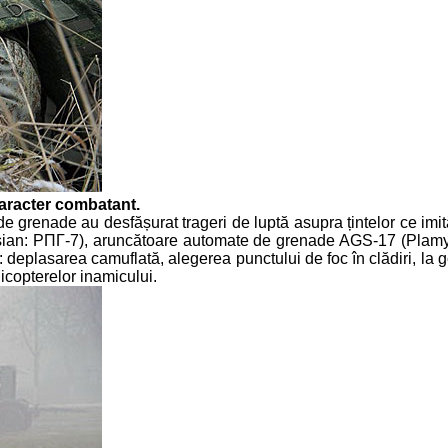
aracter combatant.
de grenade au desfășurat trageri de luptă asupra țintelor ce imită
sian: РПГ-7), aruncătoare automate de grenade AGS-17 (Plamy
plasarea camuflată, alegerea punctului de foc în clădiri, la gea
licopterelor inamicului.