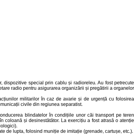
, dispozitive special prin cablu și radioreleu. Au fost petrecute
are radio pentru asigurarea organizării și pregătirii a organelor
țiunilor militarilor în caz de avarie și de urgență cu folosirea
omunicații civile din regiunea separatist.
nducerea blindatelor în condițiile unor căi transport pe teren
în coloană și desinestătător. La exercițiu a fost atrasă o atenție
ologici).
te de lupta, folosind muniție de imitație (grenade, cartușe, etc.).