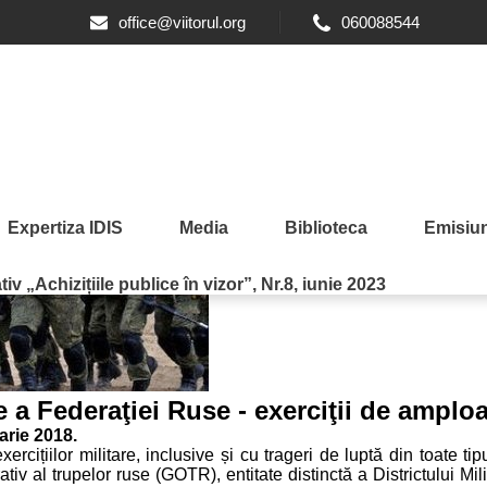
office@viitorul.org
060088544
Expertiza IDIS
Media
Biblioteca
Emisiun
iv „Achizițiile publice în vizor”, Nr.8, iunie 2023
 Federaţiei Ruse - exerciţii de amplo
arie 2018.
rcițiilor militare, inclusive și cu trageri de luptă din toate ti
al trupelor ruse (GOTR), entitate distinctă a Districtului Mili