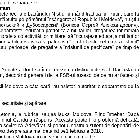
giunii separatiste.
omun.
 reci ale bătrânului Nistru, urmând tradiția lui Putin, care la
nfăptuite pe pământul însângerat al Republicii Moldova”, nu știu
ираспольский и Дубоссарский (Волков Сергей Александрович),
aratiste "educația patriotică a militarilor, pregătirea lor morală
rale a colectivităților militare, să încurajeze educația militarilor
onsabilitate civică și patriotism". Tot el este cel care a "sfințit"
utul perioadei de pregătire a "misiunii de pacificare" pe timp de
mate a dorit să îi decoreze cu distincții de stat. Dar asta nu
n, decorând generali de la FSB-ul rusesc, de ce nu ar face-o și
ii Moldova a câta oară “au asistat” autoritățile separatiste de la
 securitate și apărare;
etonia, la rubrica Kaujas lauks: Moldova. Fiind întrebat “Dacă
domnul Candu a răspuns “Aceasta poate fi o problemă delicată.
ovietică. Adevărat, și poporul nostru a suferit de deportări, de
Dar despre asta mai detaliat pe1 februarie 2018.
publicii Moldova nu au venit cu nici o reacție.