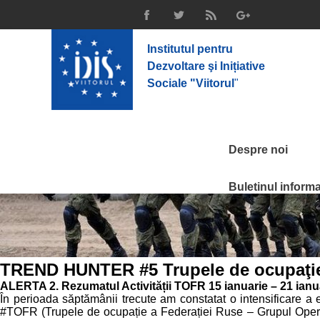
Institutul pentru
Dezvoltare şi Inițiative
Sociale "Viitorul
"
Despre noi
Buletinul informat
TREND HUNTER #5 Trupele de ocupaţie a
ALERTA 2. Rezumatul Activității TOFR 15 ianuarie – 21 ianu
În perioada săptămânii trecute am constatat o intensificare a exe
#TOFR (Trupele de ocupație a Federației Ruse – Grupul Operativ 