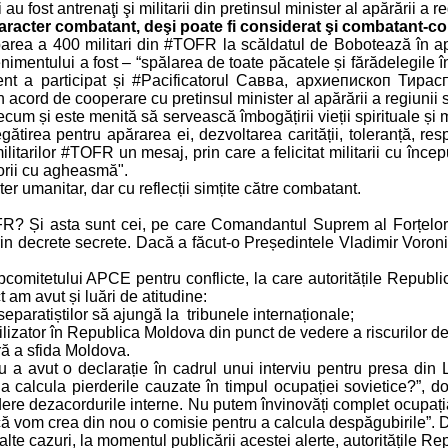
 fost antrenaţi şi militarii din pretinsul minister al apărării a re
aracter combatant, deşi poate fi considerat şi combatant-c
rea a 400 militari din #TOFR la scăldatul de Bobotează în apele
imentului a fost – “spălarea de toate păcatele și fărădelegile î
iment a participat și #Pacificatorul Савва, архиепископ Т
cord de cooperare cu pretinsul minister al apărării a regiunii sep
ecum și este menită să servească îmbogățirii vieții spirituale și mo
regătirea pentru apărarea ei, dezvoltarea carității, toleranță, resp
itarilor #TOFR un mesaj, prin care a felicitat militarii cu încep
torii cu agheasmă".
r umanitar, dar cu reflecții simțite către combatant.
R? Și asta sunt cei, pe care Comandantul Suprem al Forțelor Ar
in decrete secrete. Dacă a făcut-o Președintele Vladimir Voroni
bcomitetului APCE pentru conflicte, la care autoritățile Republic
am avut și luări de atitudine:
separatiștilor să ajungă la tribunele internaționale;
ilizator în Republica Moldova din punct de vedere a riscurilor de
ră a sfida Moldova.
 avut o declarație în cadrul unui interviu pentru presa din L
 calcula pierderile cauzate în timpul ocupației sovietice?”, 
e dezacordurile interne. Nu putem învinovăți complet ocupația s
că vom crea din nou o comisie pentru a calcula despăgubirile”. 
alte cazuri, la momentul publicării acestei alerte, autoritățile Re