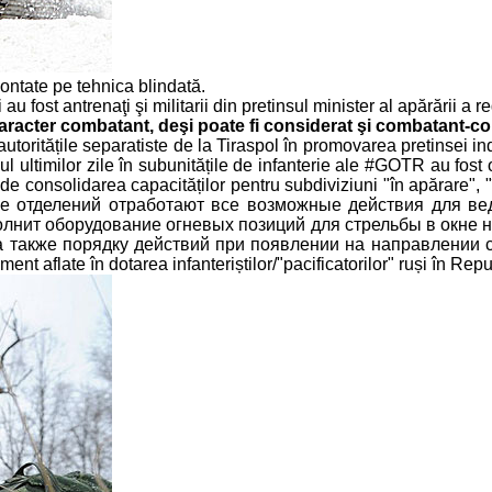
ontate pe tehnica blindată.
 fost antrenaţi şi militarii din pretinsul minister al apărării a re
aracter combatant, deşi poate fi considerat şi combatant-c
autoritățile separatiste de la Tiraspol în promovarea pretinsei 
ul ultimilor zile în subunitățile de infanterie ale #GOTR au fost
de consolidarea capacităților pentru subdiviziuni "în apărare", "
аве отделений отработают все возможные действия для ве
олнит оборудование огневых позиций для стрельбы в окне н
также порядку действий при появлении на направлении стре
ament aflate în dotarea infanteriștilor/"pacificatorilor" ruși în Re