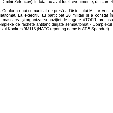
mitrii Zelencov). În total au avut loc 6 evenimente, din care 4
 Conform unui comunicat de presă a Districtului Militar Vest a
tomat. La exercițiu au participat 20 militari și a constat în
la mascarea și organizarea poziției de tragere. #TOFR, pretinsa
complexe de rachete antitanc dirijate semiautomat - Complexul
exul Konkurs 9M113 (NATO reporting name is AT-5 Spandrel).