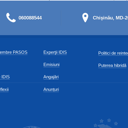
060088544
Chişinău, MD-20
 membre PASOS
Experţii IDIS
Politici de reint
Emisiuni
Puterea hibridă
 IDIS
Angajări
flexii
Anunțuri