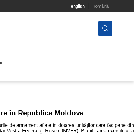
english
română
i
are în Republica Moldova
purile de armament aflate în dotarea unităților care fac parte din
tar Vest a Federației Ruse (DMVFR). Planificarea exercițiilor a