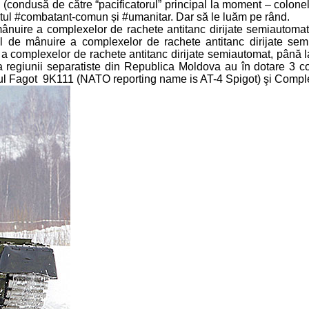
ondusă de către “pacificatorul” principal la moment – colonel D
ntul #combatant-comun și #umanitar. Dar să le luăm pe rând.
ânuire a complexelor de rachete antitanc dirijate semiautomat.
 de mânuire a complexelor de rachete antitanc dirijate semiau
 a complexelor de rachete antitanc dirijate semiautomat, până 
 a regiunii separatiste din Republica Moldova au în dotare 3 
l Fagot 9K111 (NATO reporting name is AT-4 Spigot) şi Compl