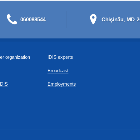
060088544
Chişinău, MD-20
r organization
IDIS experts
Broadcast
IDIS
Employments