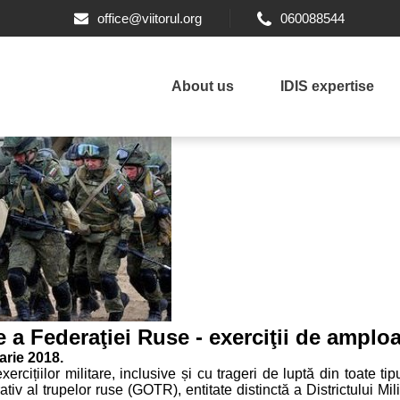
office@viitorul.org
060088544
About us
IDIS expertise
 Federaţiei Ruse - exerciţii de amplo
arie 2018.
rcițiilor militare, inclusive și cu trageri de luptă din toate ti
al trupelor ruse (GOTR), entitate distinctă a Districtului Mili