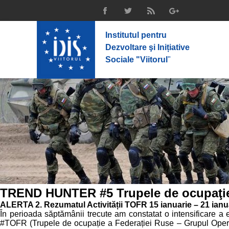
Institutul pentru
Dezvoltare şi Inițiative
Sociale "Viitorul
"
TREND HUNTER #5 Trupele de ocupaţie a
ALERTA 2. Rezumatul Activității TOFR 15 ianuarie – 21 ianu
În perioada săptămânii trecute am constatat o intensificare a exe
#TOFR (Trupele de ocupație a Federației Ruse – Grupul Operativ 