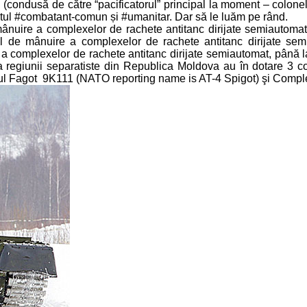
ondusă de către “pacificatorul” principal la moment – colonel D
ntul #combatant-comun și #umanitar. Dar să le luăm pe rând.
ânuire a complexelor de rachete antitanc dirijate semiautomat.
 de mânuire a complexelor de rachete antitanc dirijate semiau
 a complexelor de rachete antitanc dirijate semiautomat, până 
 a regiunii separatiste din Republica Moldova au în dotare 3 
l Fagot 9K111 (NATO reporting name is AT-4 Spigot) şi Compl