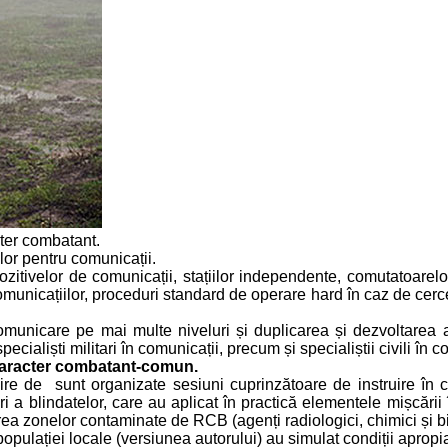
ter combatant.
lor pentru comunicații.
zitivelor de comunicații, stațiilor independente, comutatoarelor
municațiilor, proceduri standard de operare hard în caz de cercet
comunicare pe mai multe niveluri și duplicarea și dezvoltarea ac
cialiști militari în comunicații, precum și specialiștii civili în c
caracter combatant-comun.
re de sunt organizate sesiuni cuprinzătoare de instruire în co
i a blindatelor, care au aplicat în practică elementele mișcării 
erea zonelor contaminate de RCB (agenți radiologici, chimici și bi
populației locale (versiunea autorului) au simulat condiții apropia