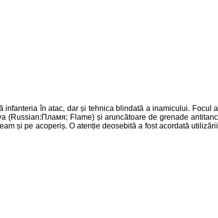
 infanteria în atac, dar și tehnica blindată a inamicului. Focul a
a (Russian:Пламя; Flame) și aruncătoare de grenade antitanc
m și pe acoperiș. O atenție deosebită a fost acordată utilizării