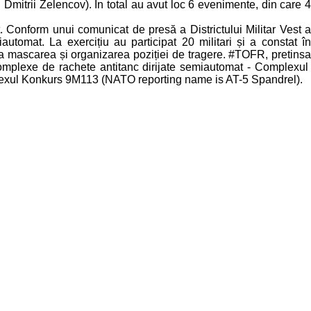
mitrii Zelencov). În total au avut loc 6 evenimente, din care 4
 Conform unui comunicat de presă a Districtului Militar Vest a
tomat. La exercițiu au participat 20 militari și a constat în
la mascarea și organizarea poziției de tragere. #TOFR, pretinsa
complexe de rachete antitanc dirijate semiautomat - Complexul
exul Konkurs 9M113 (NATO reporting name is AT-5 Spandrel).