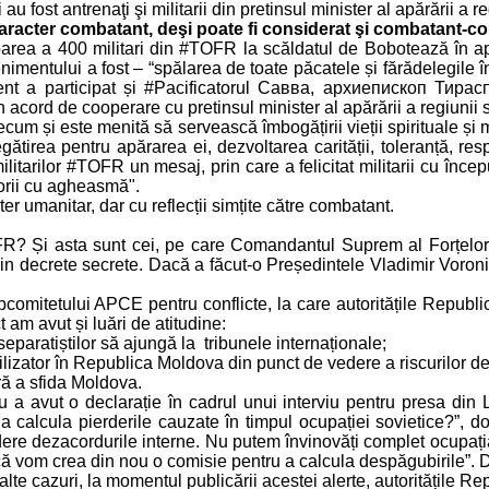
 fost antrenaţi şi militarii din pretinsul minister al apărării a re
aracter combatant, deşi poate fi considerat şi combatant-c
rea a 400 militari din #TOFR la scăldatul de Bobotează în apele
imentului a fost – “spălarea de toate păcatele și fărădelegile î
iment a participat și #Pacificatorul Савва, архиепископ Т
cord de cooperare cu pretinsul minister al apărării a regiunii sep
ecum și este menită să servească îmbogățirii vieții spirituale și mo
regătirea pentru apărarea ei, dezvoltarea carității, toleranță, resp
itarilor #TOFR un mesaj, prin care a felicitat militarii cu încep
torii cu agheasmă".
r umanitar, dar cu reflecții simțite către combatant.
R? Și asta sunt cei, pe care Comandantul Suprem al Forțelor Ar
in decrete secrete. Dacă a făcut-o Președintele Vladimir Voroni
bcomitetului APCE pentru conflicte, la care autoritățile Republic
am avut și luări de atitudine:
separatiștilor să ajungă la tribunele internaționale;
ilizator în Republica Moldova din punct de vedere a riscurilor de
ră a sfida Moldova.
 avut o declarație în cadrul unui interviu pentru presa din L
 calcula pierderile cauzate în timpul ocupației sovietice?”, 
e dezacordurile interne. Nu putem învinovăți complet ocupația s
că vom crea din nou o comisie pentru a calcula despăgubirile”. 
alte cazuri, la momentul publicării acestei alerte, autoritățile Re