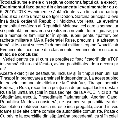
Totodată sursele mele din regiune conformă faptul că la exerciţii au
Evenimentul face parte din clasamentul evenimentelor cu c
6. 20/01/2018 Evenimente săptămânale s-au finisat cu participa
rândul său este urmat și de Igor Dodon. Sarcina principal a even
însă dacă cetățenii Republicii Moldova vor ierta. La even
proaspătul cetățean al Republicii Moldova, cel care a semnat un a
și spirituală, promovarea și realizarea nevoilor lor religioase, pr
și a membrilor familiilor lor în spiritul iubirii pentru "patrie", p
rachete militare a MA a Federației Ruse, precum și a adresat mil
iarnă și le-a urat succes în domeniul militar, stropind "#pacifica
Evenimentul face parte din clasamentul evenimentelor cu caracte
În loc de concluzie:
Vedeți pentru ce și cum se pregătesc “pacificatorii” din #TOF
înseamnă că nu a și făcut-o, având posibilitatea de a decora pr
el?
Aceste exerciții se desfășurau inclusiv și în timpul reuniunii su
Tiraspol în promovarea pretinsei independențe. La acest subiect 
Interesele comune ale elitelor de la Chișinău și Tiraspol permit 
Federația Rusă, reconfirmă poziția sa de principal factor destab
Rusia își umflă mușchii în ziua ședinței de la APCE. Nici o zi fă
Săptămâna trecută, Președintele Parlamentului Andrian Candu a
Republica Moldova consideră, de asemenea, posibilitatea de a
Societatea moldovenească nu este încă pregătită, având în veder
foame și de alte crime comise de autoritățile comuniste. Poate 
Cu privire la exercițiile din săptămâna precedentă, ca și în celel