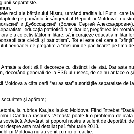
giunii separatiste.
omun.
 reci ale bătrânului Nistru, urmând tradiția lui Putin, care la
nfăptuite pe pământul însângerat al Republicii Moldova”, nu știu
ираспольский и Дубоссарский (Волков Сергей Александрович),
aratiste "educația patriotică a militarilor, pregătirea lor morală
rale a colectivităților militare, să încurajeze educația militarilor
onsabilitate civică și patriotism". Tot el este cel care a "sfințit"
utul perioadei de pregătire a "misiunii de pacificare" pe timp de
mate a dorit să îi decoreze cu distincții de stat. Dar asta nu
n, decorând generali de la FSB-ul rusesc, de ce nu ar face-o și
ii Moldova a câta oară “au asistat” autoritățile separatiste de la
 securitate și apărare;
etonia, la rubrica Kaujas lauks: Moldova. Fiind întrebat “Dacă
domnul Candu a răspuns “Aceasta poate fi o problemă delicată.
ovietică. Adevărat, și poporul nostru a suferit de deportări, de
Dar despre asta mai detaliat pe1 februarie 2018.
publicii Moldova nu au venit cu nici o reacție.