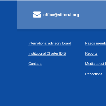
office@viitorul.org
International advisory board
Pasos membe
Institutional Charter IDIS
Reports
Contacts
Media about 
Reflections