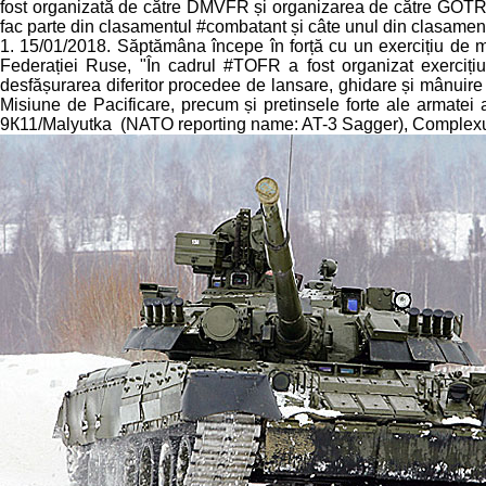
fost organizată de către DMVFR și organizarea de către GOTR (c
fac parte din clasamentul #combatant și câte unul din clasame
1. 15/01/2018. Săptămâna începe în forță cu un exercițiu de m
Federației Ruse, "În cadrul #TOFR a fost organizat exercițiul
desfășurarea diferitor procedee de lansare, ghidare și mânuire
Misiune de Pacificare, precum și pretinsele forte ale armatei
9К11/Malyutka (NATO reporting name: AT-3 Sagger), Complexu