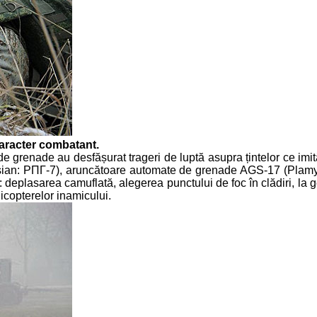
aracter combatant.
de grenade au desfășurat trageri de luptă asupra țintelor ce imită
sian: РПГ-7), aruncătoare automate de grenade AGS-17 (Plamy
plasarea camuflată, alegerea punctului de foc în clădiri, la gea
licopterelor inamicului.