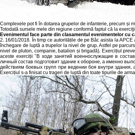
Complexele pot fi în dotarea grupelor de infanterie, precum și m
Totodată sursele mele din regiune conformă faptul că la exerciţii au
Evenimentul face parte din clasamentul evenimentelor cu c
2. 16/01/2018. În timp ce autoritățile de pe Bâc asista la APCE 
închegare de luptă a trupelor la nivel de grup. Astfel pe parcurs
nivel de pluton, companie, batalion și brigadă). Exercițiul preve
aceste exerciții "В ходе занятий военнослужащие в сост
личный состав подготовит здание к обороне, а именно вып
действиям боевых групп при ведении боя внутри здания, а 
Exercițiul s-a finisat cu trageri de luptă din toate tipurile de arm