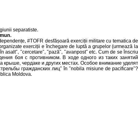
giunii separatiste.
omun.
independențe, #TOFR desfășoară exerciții militare cu tematica de
 organizate exerciții e închegare de luptă a grupelor (urmează la
în asalt", "cercetare", "pază", "avanpost" etc. Cum de se înscriu
дения боя с противником. В ходе одного из таких занятий
а крыше, чердаке и других местах. Особое внимание уделят
льбы гражданских лиц" în "nobila misiune de pacificare"?
publica Moldova.