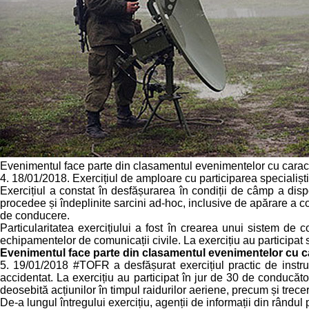
Evenimentul face parte din clasamentul evenimentelor cu carac
4. 18/01/2018. Exercițiul de amploare cu participarea specialiști
Exercițiul a constat în desfășurarea în condiții de câmp a dispo
procedee și îndeplinite sarcini ad-hoc, inclusive de apărare a co
de conducere.
Particularitatea exercițiului a fost în crearea unui sistem de 
echipamentelor de comunicații civile. La exercițiu au participat spe
Evenimentul face parte din clasamentul evenimentelor cu 
5. 19/01/2018 #TOFR a desfășurat exercițiul practic de instrui
accidentat. La exercițiu au participat în jur de 30 de conducător
deosebită acțiunilor în timpul raidurilor aeriene, precum și trec
De-a lungul întregului exercițiu, agenții de informații din rândul 