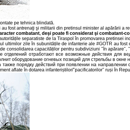
ontate pe tehnica blindată.
 fost antrenaţi şi militarii din pretinsul minister al apărării a re
aracter combatant, deşi poate fi considerat şi combatant-c
autoritățile separatiste de la Tiraspol în promovarea pretinsei 
ul ultimilor zile în subunitățile de infanterie ale #GOTR au fost
de consolidarea capacităților pentru subdiviziuni "în apărare", "
аве отделений отработают все возможные действия для ве
олнит оборудование огневых позиций для стрельбы в окне н
также порядку действий при появлении на направлении стре
ament aflate în dotarea infanteriștilor/"pacificatorilor" ruși în Re