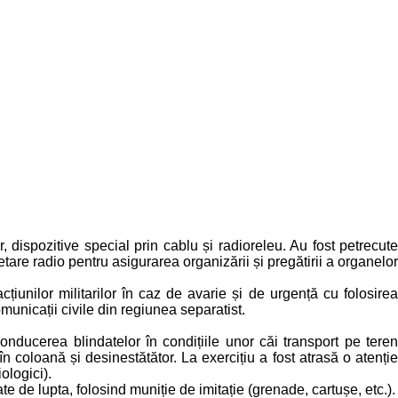
, dispozitive special prin cablu și radioreleu. Au fost petrecute
are radio pentru asigurarea organizării și pregătirii a organelor
țiunilor militarilor în caz de avarie și de urgență cu folosirea
omunicații civile din regiunea separatist.
nducerea blindatelor în condițiile unor căi transport pe teren
în coloană și desinestătător. La exercițiu a fost atrasă o atenție
ologici).
te de lupta, folosind muniție de imitație (grenade, cartușe, etc.).