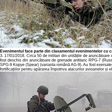
Evenimentul face parte din clasamentul evenimentelor cu c
3. 17/01/2018. Circa 50 de militari din unitățile de aruncătoare 
fost deschis din aruncătoare de grenade antitanc RPG-7 (Rus
SPG-9 Kopye (Spear) (varianta română AG-9). Au fost exersate: de
fortificațiilor pentru apărarea împotriva atacurilor avioanelor și e