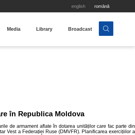
english
română
Media
Library
Broadcast
are în Republica Moldova
purile de armament aflate în dotarea unităților care fac parte din
tar Vest a Federației Ruse (DMVFR). Planificarea exercițiilor a