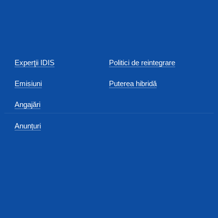
Experţii IDIS
Politici de reintegrare
Emisiuni
Puterea hibridă
Angajări
Anunțuri