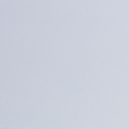
Trend Hunter
Buletin EU-STRAT
Aplică la BUNELE PRACTICI
Transparența întreprinderilor de stat
Cele mai bune și cele mai proaste politici locale din
Moldova
Democrația, independența și transparența instituțiilor
publice-cheie din Moldova
Achiziții publice
Achizițiile publice în vizorul societății civile