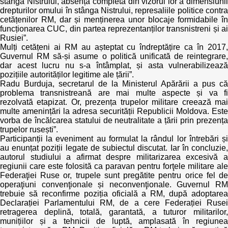
stânga Nistrului, absența completă din vizorul lor a dimensiunii
drepturilor omului în stânga Nistrului, represaliile politice contra
cetățenilor RM, dar și menținerea unor blocaje formidabile în
funcționarea CUC, din partea reprezentanților transnistreni și ai
Rusiei”.
Mulți cetățeni ai RM au așteptat cu îndreptățire ca în 2017,
Guvernul RM să-și asume o politică unificată de reintegrare,
dar acest lucru nu s-a întâmplat, și asta vulnerabilizează
pozițiile autorităților legitime ale țării”.
Radu Burduja, secretarul de la Ministerul Apărării a pus că
problema transnistreană are mai multe aspecte și va fi
rezolvată etapizat. Or, prezența trupelor militare creează mai
multe amenințări la adresa securității Republicii Moldova. Este
vorba de încălcarea statului de neutralitate a țării prin prezența
trupelor rusești”.
Participanții la eveniment au formulat la rândul lor întrebări și
au enunțat poziții legate de subiectul discutat. Iar în concluzie,
autorul studiului a afirmat despre militarizarea excesivă a
regiunii care este folosită ca paravan pentru forţele militare ale
Federaţiei Ruse or, trupele sunt pregătite pentru orice fel de
operaţiuni convenţionale și neconvenţionale. Guvernul RM
trebuie să reconfirme poziția oficială a RM, după adoptarea
Declarației Parlamentului RM, de a cere Federației Rusei
retragerea deplină, totală, garantată, a tuturor militarilor,
munițiilor și a tehnicii de luptă, amplasată în regiunea