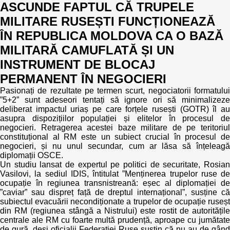
ASCUNDE FAPTUL CĂ TRUPELE
MILITARE RUSEȘTI FUNCȚIONEAZĂ
ÎN REPUBLICA MOLDOVA CA O BAZĂ
MILITARĂ CAMUFLATĂ ȘI UN
INSTRUMENT DE BLOCAJ
PERMANENT ÎN NEGOCIERI
Pasionați de rezultate pe termen scurt, negociatorii formatului
”5+2” sunt adeseori tentați să ignore ori să minimalizeze
deliberat impactul uriaș pe care forțele rusești (GOTR) îl au
asupra dispozițiilor populației și elitelor în procesul de
negocieri. Retragerea acestei baze militare de pe teritoriul
constituțional al RM este un subiect crucial în procesul de
negocieri, și nu unul secundar, cum ar lăsa să înțeleagă
diplomații OSCE.
Un studiu lansat de expertul pe politici de securitate, Rosian
Vasilovi, la sediul IDIS, întitulat ”Menținerea trupelor ruse de
ocupație în regiunea transnistreană: eșec al diplomației de
”caviar” sau dispreț față de dreptul internațional”, susține că
subiectul evacuării necondiționate a trupelor de ocupație ruseșt
din RM (regiunea stângă a Nistrului) este rostit de autoritățile
centrale ale RM cu foarte multă prudență, aproape cu jumătate
de gură, deși oficialii Federației Ruse susțin că nu au de gând