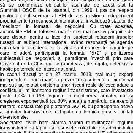
să se conformeze obligațiilor asumate de acest stat la
Summitul OSCE de la Istanbul, din 1999. Lipsa de respect
pentru dreptul suveran al RM de a-și gestiona independent
propriul teritoriu recunoscut internațional invalidează statutul de
”mediator” în formatul de negocieri. Cu toate acestea,
autoritățile RM nu folosesc mai ferm și mai creativ pârghiile de
care dispun pentru a face din subiectul retragerii trupelor
rusești un subiect internațional, având rezonanță pe agenda
cancelariilor occidentale. De vină sunt concesiile mărunte pe
care le adoră participanții la formatul ”5+2” și politizarea
subiectului de negocieri, și paradigma învechită prin care
Guvernul de la Chișinău se raportează, de regulă, defensiv și
haotic pe temele de interes național.
În cadrul discuțiilor din 27 martie, 2018, mai mulți experți
independenți, participanți la prezentarea subiectului menționat
mai sus au relatat existența unor riscuri reale de escaladare a
conflictului, militarizarea regiunii transnistrene, care investește
peste 1,4% din PIB regional în menținerea armatei, dar și
creșterea exponențială (cu 30% anual) a numărului de exerciții
militare, desfășurate pe platforma GOTR, cu participarea activă
a armatei transnistrene, echipată cu tehnică grea și unități
diversioniste.
Societatea civilă bate alarma asupra re-militarizării regiunii
transnistrene, și faptul că resursele colectate de administrația