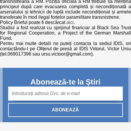
transnistreană a RM. Poziția oficială a RM trebuie să mențină
principiul după care evacuarea completă și necondiționată a
arsenalului și tehnicii de luptă include necondiționat și armele
transferate în mod ilegal forțelor paramilitare transnistrene.
Policy Brieful poate fi descărcat
aici
.
Studiul a fost realizat cu sprijinul financiar al Black Sea Trust
for Regional Cooperation, a Project of the German Marshall
Fund.
Pentru mai multe detalii ne puteți contacta la sediul IDIS, ori
contactându-l pe Ofițerul de presă al IDIS Viitorul, Victor Ursu
(tel.069017396 sau ursu.victoor@gmail.com).
Abonează-te la Știri
Mail
ABONEAZĂ