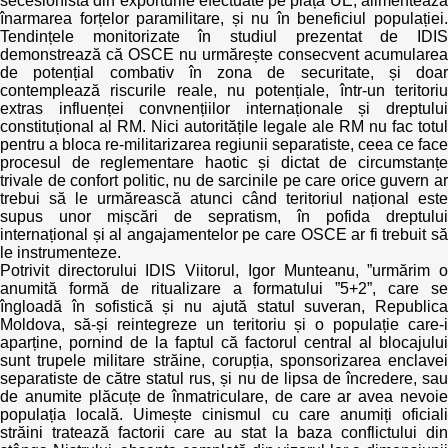
secesionistă din exporturile efectuate pe piața UE, alimentează
înarmarea forțelor paramilitare, și nu în beneficiul populației.
Tendințele monitorizate în studiul prezentat de IDIS
demonstrează că OSCE nu urmărește consecvent acumularea
de potențial combativ în zona de securitate, și doar
contemplează riscurile reale, nu potențiale, într-un teritoriu
extras influenței convnențiilor internaționale și dreptului
constituțional al RM. Nici autoritățile legale ale RM nu fac totul
pentru a bloca re-militarizarea regiunii separatiste, ceea ce face
procesul de reglementare haotic și dictat de circumstanțe
trivale de confort politic, nu de sarcinile pe care orice guvern ar
trebui să le urmărească atunci când teritoriul național este
supus unor mișcări de sepratism, în pofida dreptului
internațional și al angajamentelor pe care OSCE ar fi trebuit să
le instrumenteze.
Potrivit directorului IDIS Viitorul, Igor Munteanu, ”urmărim o
anumită formă de ritualizare a formatului ”5+2”, care se
îngloadă în sofistică și nu ajută statul suveran, Republica
Moldova, să-și reintegreze un teritoriu și o populație care-i
aparține, pornind de la faptul că factorul central al blocajului
sunt trupele militare străine, corupția, sponsorizarea enclavei
separatiste de către statul rus, și nu de lipsa de încredere, sau
de anumite plăcuțe de înmatriculare, de care ar avea nevoie
populația locală. Uimește cinismul cu care anumiți oficiali
străini tratează factorii care au stat la baza conflictului din