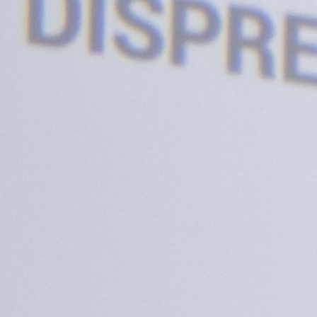
Politici regionale
Rapoarte
Bunele practici
Inițiative în derulare
Laborator sociometric
Inițiative desfășurate
Transparența guvernării locale
Manual de proceduri
People Watch
Note & poziții​
Proces democratic
Organigrama IDIS
Agenda Națională de Business
Anunțuri
Puterea hibridă
Consiliul consulativ internațional IDIS
15 minute de realism economic