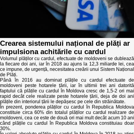
Politici regionale
Rapoarte
Bunele practici
Inițiative în derulare
Laborator sociometric
Inițiative desfășurate
Crearea sistemului național de plăți ar
impulsiona achitările cu cardul
Transparența guvernării locale
Manual de proceduri
Volumul plăților cu cardul, efectuate de moldoveni se dublează
la fiecare doi ani, iar în 2018 au ajuns la 12,3 miliarde lei, cea
People Watch
Note & poziții​
ce impune, de urgență, necesitatea creării unui Sistem Național
de Plăți.
Proces democratic
Până în 2016 au dominat plățile cu cardul efectuate de
Organigrama IDIS
moldoveni peste hotarele țării, iar în ultimii trei ani datorită
faptului că plățile cu cardul în Moldova cresc de 1,5-2 ori mai
Agenda Națională de Business
Anunțuri
rapid decât cele realizate peste hotarele țării, deja de doi ani
plățile din interiorul țării le depășesc pe cele din străinătate.
În prezent, ponderea plăților cu cardul în Republica Moldova
Puterea hibridă
Consiliul consulativ internațional IDIS
constituie circa 60% din totalul plăților cu cardul realizare de
moldoveni, cea ce este de două ori mai mult decât acum 10 ani
15 minute de realism economic
când plățile cu cardul în Republica Moldova constituiau doar
30%.
În valori absolute plățile cu cardul în Moldova în 2018 au atins