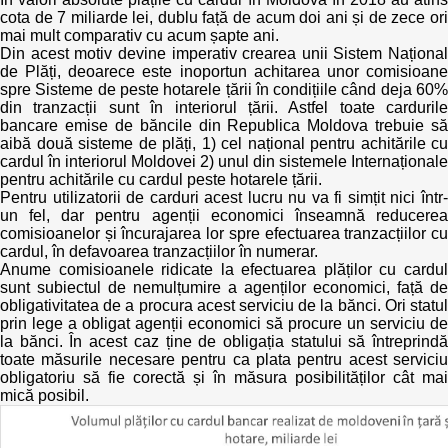
Trend Hunter
cota de 7 miliarde lei, dublu față de acum doi ani și de zece ori
mai mult comparativ cu acum șapte ani.
Buletin EU-STRAT
Din acest motiv devine imperativ crearea unii Sistem Național
de Plăți, deoarece este inoportun achitarea unor comisioane
spre Sisteme de peste hotarele țării în condițiile când deja 60%
Aplică la BUNELE PRACTICI
din tranzacții sunt în interiorul țării. Astfel toate cardurile
bancare emise de băncile din Republica Moldova trebuie să
Transparența întreprinderilor de stat
aibă două sisteme de plăți, 1) cel național pentru achitările cu
cardul în interiorul Moldovei 2) unul din sistemele Internaționale
pentru achitările cu cardul peste hotarele țării.
Cele mai bune și cele mai proaste politici locale din
Pentru utilizatorii de carduri acest lucru nu va fi simțit nici într-
Moldova
un fel, dar pentru agenții economici înseamnă reducerea
comisioanelor și încurajarea lor spre efectuarea tranzacțiilor cu
Democrația, independența și transparența instituțiilor
cardul, în defavoarea tranzacțiilor în numerar.
publice-cheie din Moldova
Anume comisioanele ridicate la efectuarea plăților cu cardul
sunt subiectul de nemulțumire a agenților economici, față de
obligativitatea de a procura acest serviciu de la bănci. Ori statul
Achiziții publice
prin lege a obligat agenții economici să procure un serviciu de
la bănci. În acest caz ține de obligația statului să întreprindă
toate măsurile necesare pentru ca plata pentru acest serviciu
Achizițiile publice în vizorul societății civile
obligatoriu să fie corectă și în măsura posibilităților cât mai
mică posibil.