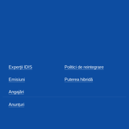
Experţii IDIS
Politici de reintegrare
Emisiuni
Puterea hibridă
Angajări
Anunțuri