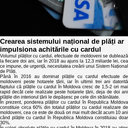
Best parctices
Reports
Governance transparency
Projects in progres
Sociometric Laboratory
Implemented projects
Crearea sistemului național de plăți ar
impulsiona achitările cu cardul
People Watch
Procedures manual
Volumul plăților cu cardul, efectuate de moldoveni se dublează
la fiecare doi ani, iar în 2018 au ajuns la 12,3 miliarde lei, cea
National Business Agenda
Notes & positions
ce impune, de urgență, necesitatea creării unui Sistem Național
de Plăți.
Democratic process
Până în 2016 au dominat plățile cu cardul efectuate de
Institutional Charter IDIS
moldoveni peste hotarele țării, iar în ultimii trei ani datorită
faptului că plățile cu cardul în Moldova cresc de 1,5-2 ori mai
15 minutes of economic realism
Announcements
rapid decât cele realizate peste hotarele țării, deja de doi ani
plățile din interiorul țării le depășesc pe cele din străinătate.
În prezent, ponderea plăților cu cardul în Republica Moldova
Hybrid power
IDIS International Advisory Board
constituie circa 60% din totalul plăților cu cardul realizare de
moldoveni, cea ce este de două ori mai mult decât acum 10 ani
EU-STRAT bulletin
când plățile cu cardul în Republica Moldova constituiau doar
30%.
În valori absolute plățile cu cardul în Moldova în 2018 au atins