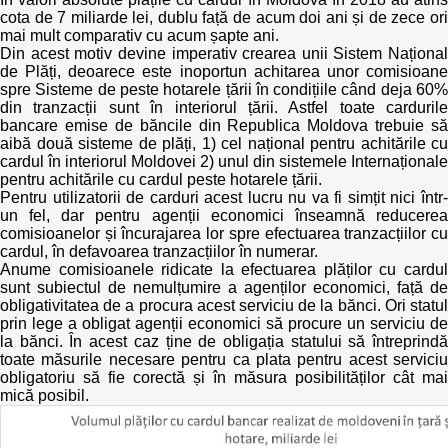
Transparency of state – owned enterprises
cota de 7 miliarde lei, dublu față de acum doi ani și de zece ori
mai mult comparativ cu acum șapte ani.
The best and the worst local policies in Moldova
Din acest motiv devine imperativ crearea unii Sistem Național
de Plăți, deoarece este inoportun achitarea unor comisioane
spre Sisteme de peste hotarele țării în condițiile când deja 60%
Democracy, independence and transparency of key
din tranzacții sunt în interiorul țării. Astfel toate cardurile
public institutions in Moldova
bancare emise de băncile din Republica Moldova trebuie să
aibă două sisteme de plăți, 1) cel național pentru achitările cu
Integrity of public procurement in Moldova
cardul în interiorul Moldovei 2) unul din sistemele Internaționale
pentru achitările cu cardul peste hotarele țării.
Pentru utilizatorii de carduri acest lucru nu va fi simțit nici într-
Public procurement
un fel, dar pentru agenții economici înseamnă reducerea
comisioanelor și încurajarea lor spre efectuarea tranzacțiilor cu
cardul, în defavoarea tranzacțiilor în numerar.
Anume comisioanele ridicate la efectuarea plăților cu cardul
sunt subiectul de nemulțumire a agenților economici, față de
obligativitatea de a procura acest serviciu de la bănci. Ori statul
prin lege a obligat agenții economici să procure un serviciu de
la bănci. În acest caz ține de obligația statului să întreprindă
toate măsurile necesare pentru ca plata pentru acest serviciu
obligatoriu să fie corectă și în măsura posibilităților cât mai
mică posibil.