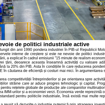
evoie de politici industriale active
ungit din anii 1990 pondera industriei în PIB-ul Republicii Mold
rvele interne de creștere și este ne nevoie de politici industri
ării, a explicat în cadrul emisiunii ”15 minute de realism econom
rei țării, deoarece aceasta înseamnă activități cu valoare a
 până la 20% din PIB. Asta în condițiile în care reducerea ponder
din UE în căutarea de eficiență și costuri mai mici. În argumenta
ea competitivității întreprinderilor și pe orientarea spre activit
iilor străine care ar aduce progres tehnologic și capital. Prog
 pentru rețelele globale de producție ale companiilor multinaționa
a IMM-urilor și a economiei verzi. Economia verde reprezintă o te
standard pentru politicile industriale, însă există mai multe r
 reușit să dezvolte o industrie puternică prin atragerea investiț