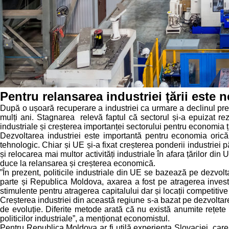
Pentru relansarea industriei țării este n
După o ușoară recuperare a industriei ca urmare a declinul prel
mulți ani. Stagnarea relevă faptul că sectorul și-a epuizat reze
industriale și creșterea importanței sectorului pentru economia ț
Dezvoltarea industriei este importantă pentru economia orică
tehnologic. Chiar și UE și-a fixat creșterea ponderii industriei
și relocarea mai multor activități industriale în afara țărilor 
duce la relansarea și creșterea economică.
”În prezent, politicile industriale din UE se bazează pe dezvoltar
parte și Republica Moldova, axarea a fost pe atragerea investiț
stimulente pentru atragerea capitalului dar și locații competitive
Creșterea industriei din această regiune s-a bazat pe dezvoltare
de evoluție. Diferite metode arată că nu există anumite rețete 
politicilor industriale”, a menționat economistul.
Pentru Republica Moldova ar fi utilă experiența Slovaciei, care a