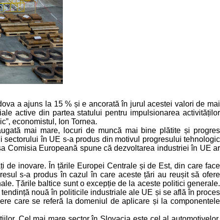
ova a ajuns la 15 % și e ancorată în jurul acestei valori de mai
ale active din partea statului pentru impulsionarea activităților
ic”, economistul, Ion Tornea.
dăugată mai mare, locuri de muncă mai bine plătite și progres
ii sectorului în UE s-a produs din motivul progresului tehnologic
rea sa Comisia Europeană spune că dezvoltarea industriei în UE ar
ăți de inovare. În țările Europei Centrale și de Est, din care face
resul s-a produs în cazul în care aceste țări au reușit să ofere
le. Țările baltice sunt o excepție de la aceste politici generale.
ndință nouă în politicile industriale ale UE și se află în proces
epere care se referă la domeniul de aplicare și la componentele
iilor. Cel mai mare sector în Slovacia este cel al automotivelor,