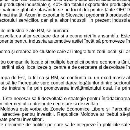
oducției industriale și 40% din totalul exporturilor producției
rile valorice globale plasându-se pe locul doi printre țările OECD
ată mai înaltă. Acum în exporturile Slovaciei predomină produsele
ului serviciilor, dar și a altor industrii. În prezent industria
icile industriale ale RM, se numără:
dezvoltarea altor sectoare dar și a economiei în ansamblu. Este
ponente pentru industria automotive astfel încât să promoveze în
a și crearea de clustere care ar integra furnizorii locali și i-ar
entru companiile locale și multiple beneficii pentru economia țării.
 străini să-și localizeze și centrele de cercetare și dezvoltare în
 Europa de Est, la fel ca și RM, se confruntă cu un exod masiv al
ui să fie îndreptate spre consolidarea legăturilor dintre sectorul
i de instruire fie prin promovarea învățământului dual, fie prin
e. Este necesar să fi dezvoltată o strategie pentru înrădăcinarea
in intermediul centrelor de cercetare și dezvoltare.
ica Moldova este vorba de Zonele Economice Libere și Parcurile
i atractive pentru investiții. Republica Moldova ar trebui să-și
ate pentru investitori.
e elemente de politici pe care să le integreze în politicile sale