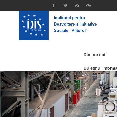
Institutul pentru
Dezvoltare şi Inițiative
Sociale "Viitorul
"
Despre noi
Buletinul informat