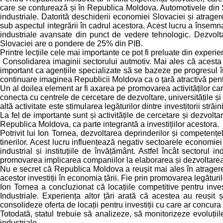
care se conturează și în Republica Moldova. Automotivele din Sl
industriale. Datorită deschiderii economiei Slovaciei și atragere
sub aspectul integrării în cadrul acestora. Acest lucru a însemn
industriale avansate din punct de vedere tehnologic. Dezvoltare
Slovaciei are o pondere de 25% din PIB.
Printre lecțiile cele mai importante ce pot fi preluate din exper
Consolidarea imaginii sectorului autmotiv. Mai ales că acesta 
important ca agențiile specializate să se bazeze pe progresul în
continuare imaginea Republicii Moldova ca o țară atractivă pent
Un al doilea element ar fi axarea pe promovarea activităților car
conecta cu centrele de cercetare de dezvoltare, universitățile și
altă activitate este stimularea legăturilor dintre investitorii stră
La fel de importante sunt și activitățile de cercetare și dezvolta
Republica Moldova, ca parte integrantă a investițiilor acestora.
Potrivit lui Ion Tornea, dezvoltarea deprinderilor și competențe
tinerilor. Acest lucru influențează negativ sectoarele economiei ț
industrial și instituțiile de învățământ. Astfel încât sectorul
promovarea implicarea companiilor la elaborarea și dezvoltarea c
Nu e secret că Republica Moldova a reușit mai ales în atragerea 
acestor investiții în economia țării. Fie prin promovarea legătur
Ion Tornea a concluzionat că locațiile competitive pentru inve
Industriale. Experiența altor țări arată că acestea au reușit ș
consolideze oferta de locații pentru investiții cu care ar concura
Totodată, statul trebuie să analizeze, să monitorizeze evoluțiil
industriale.