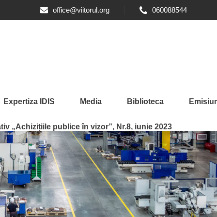
office@viitorul.org
060088544
Expertiza IDIS
Media
Biblioteca
Emisiun
iv „Achizițiile publice în vizor”, Nr.8, iunie 2023