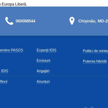
o Europa Liberă.
060088544
Chişinău, MD-20
 membre PASOS
Experţii IDIS
Politici de reint
Emisiuni
Puterea hibridă
 IDIS
Angajări
flexii
Anunțuri