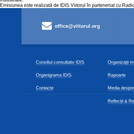
Emisiunea este realizată de IDIS Viitorul în parteneriat cu Radi
office@viitorul.org
Consiliul consultativ IDIS
Organizaţii
Organigrama IDIS
Rapoarte
Contacte
Media despre
Reflecții & Re