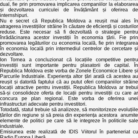
dual, fie prin promovarea implicarea companiilor la elaborarea
și dezvoltarea curriculei de învățământ și oferirea de
internshipuri.
Nu e secret că Republica Moldova a reușit mai ales în
atragerea investițiilor străine în căutare de eficiență și costurilor
reduse. Este necesar să fi dezvoltată o strategie pentru
înrădăcinarea acestor investiții în economia țării. Fie prin
promovarea legăturilor cu economia locală, fie prin integrarea
în economia locală prin intermediul centrelor de cercetare și
dezvoltare.
Ion Tornea a concluzionat că locațiile competitive pentru
investiții sunt importante pentru plasatorii de capital. În
Republica Moldova este vorba de Zonele Economice Libere și
Parcurile Industriale. Experiența altor țări arată că acestea au
reușit și datorită faptului că au putut oferi companiilor străine
locații atractive pentru investiții. Republica Moldova ar trebui
să-și consolideze oferta de locații pentru investiții cu care ar
concura pe plan regional. Este vorba de oferirea unei
infrastructuri adecvate pentru investitori.
Totodată, statul trebuie să analizeze, să monitorizeze evoluțiile
țărilor din regiune și să preia din experiența acestora anumite
elemente de politici pe care să le integreze în politicile sale
industriale.
Emisiunea este realizată de IDIS Viitorul în parteneriat cu
Radio Europa Liberă.