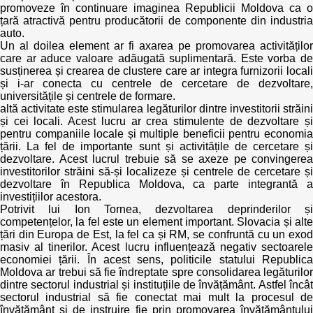
promoveze în continuare imaginea Republicii Moldova ca o
țară atractivă pentru producătorii de componente din industria
auto.
Un al doilea element ar fi axarea pe promovarea activităților
care ar aduce valoare adăugată suplimentară. Este vorba de
susținerea și crearea de clustere care ar integra furnizorii locali
și i-ar conecta cu centrele de cercetare de dezvoltare,
universitățile și centrele de formare.
altă activitate este stimularea legăturilor dintre investitorii străini
și cei locali. Acest lucru ar crea stimulente de dezvoltare și
pentru companiile locale și multiple beneficii pentru economia
țării. La fel de importante sunt și activitățile de cercetare și
dezvoltare. Acest lucrul trebuie să se axeze pe convingerea
investitorilor străini să-și localizeze și centrele de cercetare și
dezvoltare în Republica Moldova, ca parte integrantă a
investițiilor acestora.
Potrivit lui Ion Tornea, dezvoltarea deprinderilor și
competențelor, la fel este un element important. Slovacia și alte
țări din Europa de Est, la fel ca și RM, se confruntă cu un exod
masiv al tinerilor. Acest lucru influențează negativ sectoarele
economiei țării. În acest sens, politicile statului Republica
Moldova ar trebui să fie îndreptate spre consolidarea legăturilor
dintre sectorul industrial și instituțiile de învățământ. Astfel încât
sectorul industrial să fie conectat mai mult la procesul de
învățământ și de instruire fie prin promovarea învățământului