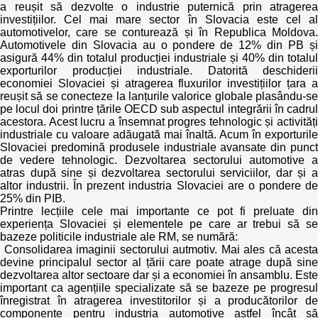
a reușit să dezvolte o industrie puternică prin atragerea
investițiilor. Cel mai mare sector în Slovacia este cel al
automotivelor, care se conturează și în Republica Moldova.
Automotivele din Slovacia au o pondere de 12% din PB și
asigură 44% din totalul producției industriale și 40% din totalul
exporturilor producției industriale. Datorită deschiderii
economiei Slovaciei și atragerea fluxurilor investițiilor țara a
reușit să se conecteze la lanțurile valorice globale plasându-se
pe locul doi printre țările OECD sub aspectul integrării în cadrul
acestora. Acest lucru a însemnat progres tehnologic și activități
industriale cu valoare adăugată mai înaltă. Acum în exporturile
Slovaciei predomină produsele industriale avansate din punct
de vedere tehnologic. Dezvoltarea sectorului automotive a
atras după sine și dezvoltarea sectorului serviciilor, dar și a
altor industrii. În prezent industria Slovaciei are o pondere de
25% din PIB.
Printre lecțiile cele mai importante ce pot fi preluate din
experiența Slovaciei și elementele pe care ar trebui să se
bazeze politicile industriale ale RM, se numără:
Consolidarea imaginii sectorului autmotiv. Mai ales că acesta
devine principalul sector al țării care poate atrage după sine
dezvoltarea altor sectoare dar și a economiei în ansamblu. Este
important ca agențiile specializate să se bazeze pe progresul
înregistrat în atragerea investitorilor și a producătorilor de
componente pentru industria automotive astfel încât să