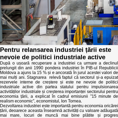
Best parctices
Reports
Governance transparency
Projects in progres
Sociometric Laboratory
Implemented projects
People Watch
Procedures manual
Pentru relansarea industriei țării este
nevoie de politici industriale active
National Business Agenda
Notes & positions
După o ușoară recuperare a industriei ca urmare a declinul
prelungit din anii 1990 pondera industriei în PIB-ul Republicii
Democratic process
Institutional Charter IDIS
Moldova a ajuns la 15 % și e ancorată în jurul acestei valori de
mai mulți ani. Stagnarea relevă faptul că sectorul și-a epuizat
rezervele interne de creștere și este ne nevoie de politici
15 minutes of economic realism
Announcements
industriale active din partea statului pentru impulsionarea
activităților industriale și creșterea importanței sectorului pentru
Hybrid power
economia țării, a explicat în cadrul emisiunii ”15 minute de
IDIS International Advisory Board
realism economic”, economistul, Ion Tornea.
Dezvoltarea industriei este importantă pentru economia oricărei
EU-STRAT bulletin
țării, deoarece aceasta înseamnă activități cu valoare adăugată
mai mare, locuri de muncă mai bine plătite și progres