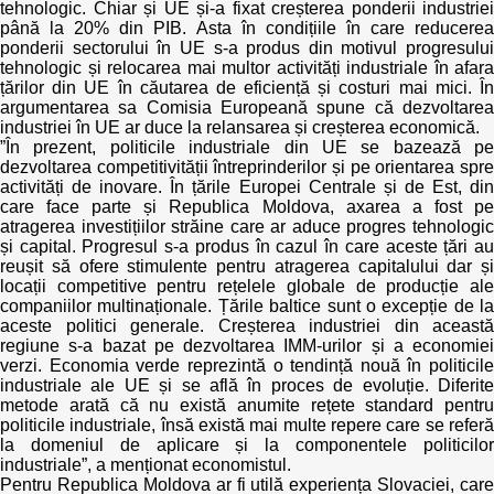
Transparency of state – owned enterprises
tehnologic. Chiar și UE și-a fixat creșterea ponderii industriei
până la 20% din PIB. Asta în condițiile în care reducerea
ponderii sectorului în UE s-a produs din motivul progresului
The best and the worst local policies in Moldova
tehnologic și relocarea mai multor activități industriale în afara
țărilor din UE în căutarea de eficiență și costuri mai mici. În
Democracy, independence and transparency of key
argumentarea sa Comisia Europeană spune că dezvoltarea
public institutions in Moldova
industriei în UE ar duce la relansarea și creșterea economică.
”În prezent, politicile industriale din UE se bazează pe
dezvoltarea competitivității întreprinderilor și pe orientarea spre
Integrity of public procurement in Moldova
activități de inovare. În țările Europei Centrale și de Est, din
care face parte și Republica Moldova, axarea a fost pe
Public procurement
atragerea investițiilor străine care ar aduce progres tehnologic
și capital. Progresul s-a produs în cazul în care aceste țări au
reușit să ofere stimulente pentru atragerea capitalului dar și
locații competitive pentru rețelele globale de producție ale
companiilor multinaționale. Țările baltice sunt o excepție de la
aceste politici generale. Creșterea industriei din această
regiune s-a bazat pe dezvoltarea IMM-urilor și a economiei
verzi. Economia verde reprezintă o tendință nouă în politicile
industriale ale UE și se află în proces de evoluție. Diferite
metode arată că nu există anumite rețete standard pentru
politicile industriale, însă există mai multe repere care se referă
la domeniul de aplicare și la componentele politicilor
industriale”, a menționat economistul.
Pentru Republica Moldova ar fi utilă experiența Slovaciei, care