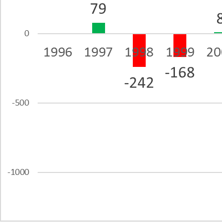
Trend Hunter
Buletin EU-STRAT
Aplică la BUNELE PRACTICI
Transparența întreprinderilor de stat
Cele mai bune și cele mai proaste politici locale din
Moldova
Democrația, independența și transparența instituțiilor
publice-cheie din Moldova
Achiziții publice
Achizițiile publice în vizorul societății civile