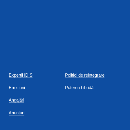
Experţii IDIS
Politici de reintegrare
Emisiuni
Puterea hibridă
Angajări
Anunțuri