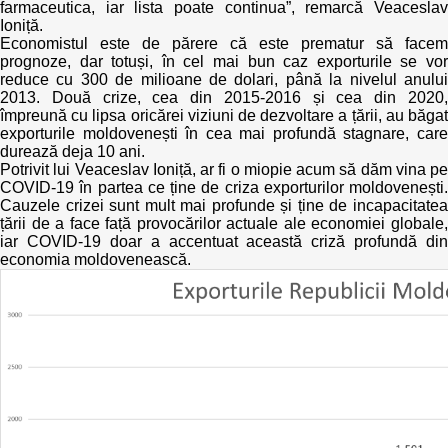
farmaceutica, iar lista poate continua”, remarcă Veaceslav
Ioniță.
Economistul este de părere că este prematur să facem
prognoze, dar totuși, în cel mai bun caz exporturile se vor
reduce cu 300 de milioane de dolari, până la nivelul anului
2013. Două crize, cea din 2015-2016 și cea din 2020,
împreună cu lipsa oricărei viziuni de dezvoltare a țării, au băgat
exporturile moldovenești în cea mai profundă stagnare, care
durează deja 10 ani.
Potrivit lui Veaceslav Ioniță, ar fi o miopie acum să dăm vina pe
COVID-19 în partea ce ține de criza exporturilor moldovenești.
Cauzele crizei sunt mult mai profunde și ține de incapacitatea
țării de a face față provocărilor actuale ale economiei globale,
iar COVID-19 doar a accentuat această criză profundă din
economia moldovenească.