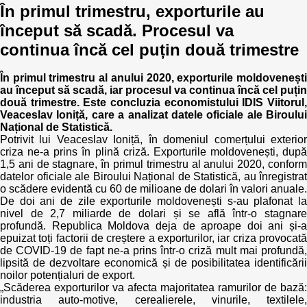
În primul trimestru, exporturile au
început să scadă. Procesul va
continua încă cel puțin două trimestre
În primul trimestru al anului 2020, exporturile moldovenești
au început să scadă, iar procesul va continua încă cel puțin
două trimestre. Este concluzia economistului IDIS Viitorul,
Veaceslav Ioniță, care a analizat datele oficiale ale Biroului
Național de Statistică.
Potrivit lui Veaceslav Ioniță, în domeniul comerțului exterior
criza ne-a prins în plină criză. Exporturile moldovenești, după
1,5 ani de stagnare, în primul trimestru al anului 2020, conform
datelor oficiale ale Biroului Național de Statistică, au înregistrat
o scădere evidentă cu 60 de milioane de dolari în valori anuale.
De doi ani de zile exporturile moldovenești s-au plafonat la
nivel de 2,7 miliarde de dolari și se află într-o stagnare
profundă. Republica Moldova deja de aproape doi ani și-a
epuizat toți factorii de creștere a exporturilor, iar criza provocată
de COVID-19 de fapt ne-a prins într-o criză mult mai profundă,
lipsită de dezvoltare economică și de posibilitatea identificării
noilor potențialuri de export.
„Scăderea exporturilor va afecta majoritatea ramurilor de bază:
industria auto-motive, cerealierele, vinurile, textilele,