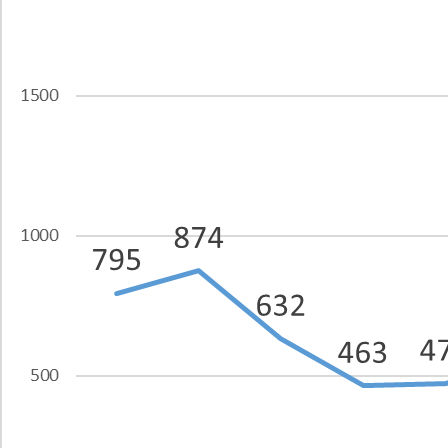
Politici regionale
Rapoarte
Bunele practici
Inițiative în derulare
Laborator sociometric
Inițiative desfășurate
Transparența guvernării locale
Manual de proceduri
People Watch
Note & poziții​
Proces democratic
Organigrama IDIS
Agenda Națională de Business
Anunțuri
Puterea hibridă
Consiliul consulativ internațional IDIS
15 minute de realism economic