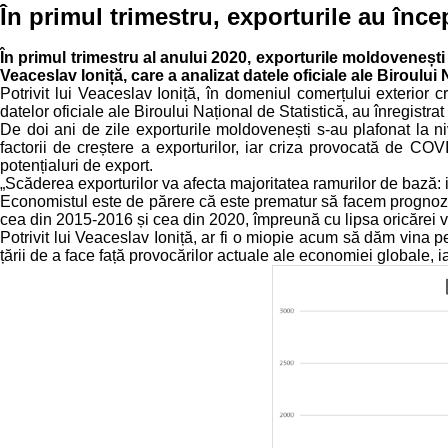
În primul trimestru, exporturile au înc
În primul trimestru al anului 2020, exporturile moldovenești
Veaceslav Ioniță, care a analizat datele oficiale ale Biroului 
Potrivit lui Veaceslav Ioniță, în domeniul comerțului exterior 
datelor oficiale ale Biroului Național de Statistică, au înregistr
De doi ani de zile exporturile moldovenești s-au plafonat la ni
factorii de creștere a exporturilor, iar criza provocată de COVI
potențialuri de export.
„Scăderea exporturilor va afecta majoritatea ramurilor de bază: in
Economistul este de părere că este prematur să facem prognoze, 
cea din 2015-2016 și cea din 2020, împreună cu lipsa oricărei v
Potrivit lui Veaceslav Ioniță, ar fi o miopie acum să dăm vina 
țării de a face față provocărilor actuale ale economiei global