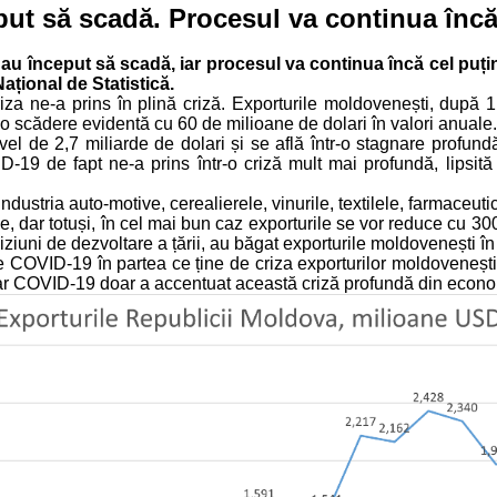
eput să scadă. Procesul va continua încă
 au început să scadă, iar procesul va continua încă cel puți
Național de Statistică.
criza ne-a prins în plină criză. Exporturile moldovenești, după 
at o scădere evidentă cu 60 de milioane de dolari în valori anuale.
vel de 2,7 miliarde de dolari și se află într-o stagnare profun
D-19 de fapt ne-a prins într-o criză mult mai profundă, lipsită 
dustria auto-motive, cerealierele, vinurile, textilele, farmaceuti
dar totuși, în cel mai bun caz exporturile se vor reduce cu 300
iziuni de dezvoltare a țării, au băgat exporturile moldovenești 
pe COVID-19 în partea ce ține de criza exporturilor moldovenești
e, iar COVID-19 doar a accentuat această criză profundă din ec