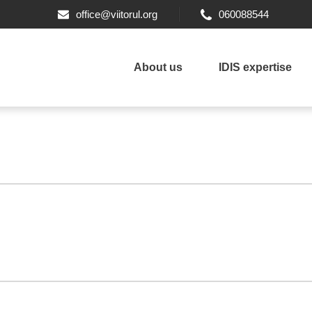
office@viitorul.org
060088544
About us
IDIS expertise