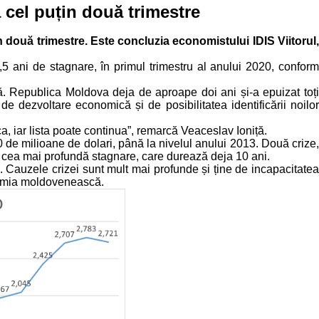
 cel puțin două trimestre
n două trimestre. Este concluzia economistului IDIS Viitorul,
1,5 ani de stagnare, în primul trimestru al anului 2020, conform
dă. Republica Moldova deja de aproape doi ani și-a epuizat toți
de dezvoltare economică și de posibilitatea identificării noilor
ca, iar lista poate continua”, remarcă Veaceslav Ioniță.
 de milioane de dolari, până la nivelul anului 2013. Două crize,
în cea mai profundă stagnare, care durează deja 10 ani.
. Cauzele crizei sunt mult mai profunde și ține de incapacitatea
onomia moldovenească.