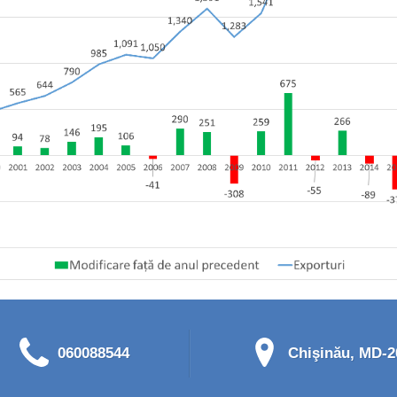
060088544
Chişinău, MD-20