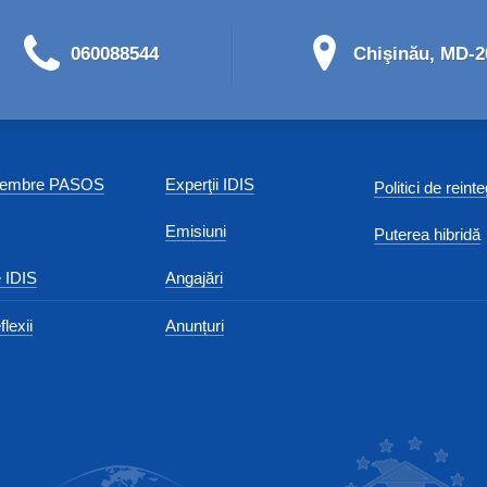
060088544
Chişinău, MD-20
 membre PASOS
Experţii IDIS
Politici de reint
Emisiuni
Puterea hibridă
 IDIS
Angajări
flexii
Anunțuri