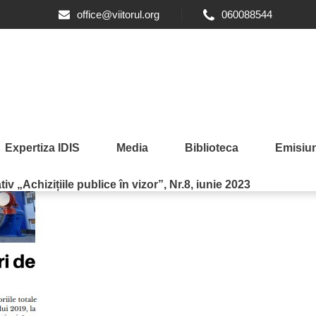
office@viitorul.org
060088544
Expertiza IDIS
Media
Biblioteca
Emisiun
iv „Achizițiile publice în vizor”, Nr.8, iunie 2023