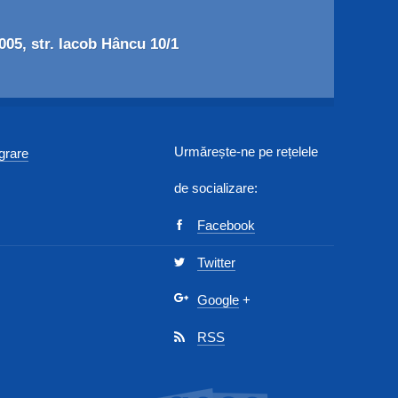
05, str. Iacob Hâncu 10/1
Urmărește-ne pe rețelele
egrare
de socializare:
Facebook
Twitter
Google
+
RSS