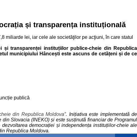
ocrația și transparența instituțională
8 miliarde lei, iar cele ale societăţilor pe acţiuni, în care statul
i și transparenței instituțiilor publice-cheie din Republica
etul municipiului Hâncești este ascuns de cetățeni și de ce
funcție publică
e-cheie din Republica Moldova”
. Inițiativa este implementată de
iale din Slovacia (INEKO) și este susținută financiar de Programul
 dezvoltarea democrației și independența instituțiilor-cheie ale
at din Republica Moldova.