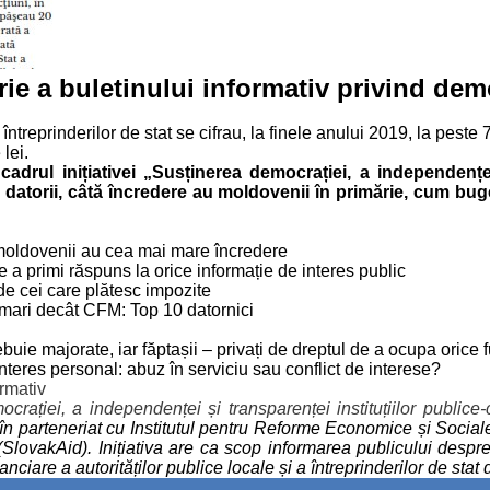
arie a buletinului informativ privind dem
ntreprinderilor de stat se cifrau, la finele anului 2019, la peste 7,
 lei.
 cadrul inițiativei „Susținerea democrației, a independențe
 datorii, câtă încredere au moldovenii în primărie, cum bug
re moldovenii au cea mai mare încredere
e a primi răspuns la orice informație de interes public
de cei care plătesc impozite
ai mari decât CFM: Top 10 datornici
ebuie majorate, iar făptașii – privați de dreptul de a ocupa orice 
 interes personal: abuz în serviciu sau conflict de interese?
ormativ
crației, a independenței și transparenței instituțiilor public
ul”, în parteneriat cu Institutul pentru Reforme Economice și Soc
SlovakAid). Inițiativa are ca scop informarea publicului despre
inanciare a autorităților publice locale și a întreprinderilor de st