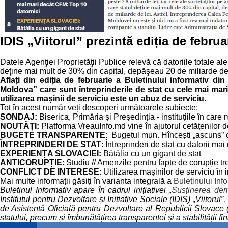
IDIS „Viitorul” prezintă ediția de febru
Datele Agenţiei Proprietăţii Publice relevă că datoriile totale ale î
deţine mai mult de 30% din capital, depăşeau 20 de miliarde de
Aflați din ediția de februarie a Buletinului informativ din
Moldova” care sunt întreprinderile de stat cu cele mai mari
utilizarea mașinii de serviciu este un abuz de serviciu.
Tot în acest număr veți descoperi următoarele subiecte:
SONDAJ:
Biserica, Primăria și Președinția - instituțiile în ca
NOUTĂȚI:
Platforma VreauInfo.md vine în ajutorul cetățenilor d
BUGETE TRANSPARENTE
: Bugetul mun. Hîncești „ascuns” 
ÎNTREPRINDERI DE STAT
: Întreprinderi de stat cu datorii m
EXPERIENȚA SLOVACIEI:
Bătălia cu un gigant de stat
ANTICORUPȚIE
: Studiu // Amenzile pentru fapte de corupție tr
CONFLICT DE INTERESE
: Utilizarea mașinilor de serviciu în
Mai multe informații găsiți în varianta integrală a
Buletinului Inf
Buletinul Informativ apare în cadrul inițiativei „
Susținerea demo
Institutul pentru Dezvoltare și Inițiative Sociale (IDIS) „Viitor
de Asistență Oficială pentru Dezvoltare al Republicii Slovace (
statului, precum și îmbunătățirea transparenței și a stabilității f