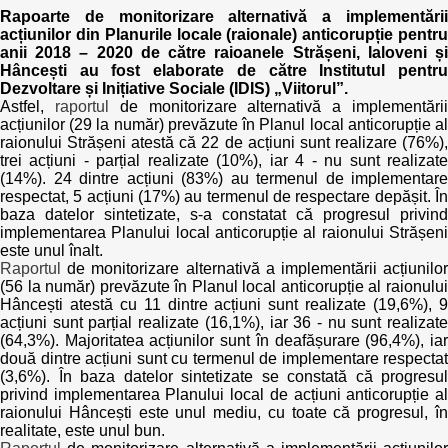
Trend Hunter
Rapoarte de monitorizare alternativă a implementării
acțiunilor din Planurile locale (raionale) anticorupție pentru
Buletin EU-STRAT
anii 2018 – 2020 de către raioanele Strășeni, Ialoveni și
Hâncești au fost elaborate de către Institutul pentru
Dezvoltare și Inițiative Sociale (IDIS) „Viitorul”.
Aplică la BUNELE PRACTICI
Astfel,
raportul
de monitorizare alternativă a implementări
acțiunilor (29 la număr) prevăzute în Planul local anticorupție al
Transparența întreprinderilor de stat
raionului Strășeni atestă că 22 de acțiuni sunt realizare (76%),
trei acțiuni - parțial realizate (10%), iar 4 - nu sunt realizate
(14%). 24 dintre acțiuni (83%) au termenul de implementare
Cele mai bune și cele mai proaste politici locale din
respectat, 5 acțiuni (17%) au termenul de respectare depășit. În
Moldova
baza datelor sintetizate, s-a constatat că progresul privind
implementarea Planului local anticorupție al raionului Strășeni
este unul înalt.
Democrația, independența și transparența instituțiilor
Raportul
publice-cheie din Moldova
de monitorizare alternativă a implementării acțiunilor
(56 la număr) prevăzute în Planul local anticorupție al raionului
Hâncești atestă cu 11 dintre acțiuni sunt realizate (19,6%), 9
Achiziții publice
acțiuni sunt parțial realizate (16,1%), iar 36 - nu sunt realizate
(64,3%). Majoritatea acțiunilor sunt în deafășurare (96,4%), iar
două dintre acțiuni sunt cu termenul de implementare respectat
Achizițiile publice în vizorul societății civile
(3,6%). În baza datelor sintetizate se constată că progresul
privind implementarea Planului local de acțiuni anticorupție al
raionului Hâncești este unul mediu, cu toate că progresul, în
realitate, este unul bun.