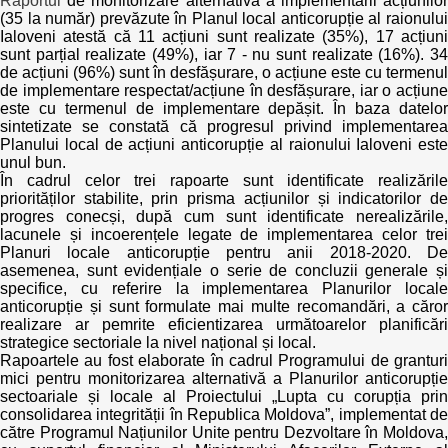
Raportul
de monitorizare alternativă a implementării acțiunilor
(35 la număr) prevăzute în Planul local anticorupție al raionului
Ialoveni atestă că 11 acțiuni sunt realizate (35%), 17 acțiuni
sunt parțial realizate (49%), iar 7 - nu sunt realizate (16%). 34
de acțiuni (96%) sunt în desfășurare, o acțiune este cu termenul
de implementare respectat/acțiune în desfășurare, iar o acțiune
este cu termenul de implementare depășit. În baza datelor
sintetizate se constată că progresul privind implementarea
Planului local de acțiuni anticorupție al raionului Ialoveni este
unul bun.
În cadrul celor trei rapoarte sunt identificate realizările
priorităților stabilite, prin prisma acțiunilor și indicatorilor de
progres conecși, după cum sunt identificate nerealizările,
lacunele și incoerențele legate de implementarea celor trei
Planuri locale anticorupție pentru anii 2018-2020. De
asemenea, sunt evidențiale o serie de concluzii generale și
specifice, cu referire la implementarea Planurilor locale
anticorupție și sunt formulate mai multe recomandări, a căror
realizare ar pemrite eficientizarea următoarelor planificări
strategice sectoriale la nivel național și local.
Rapoartele au fost elaborate în cadrul Programului de granturi
mici pentru monitorizarea alternativă a Planurilor anticorupție
sectoariale și locale al Proiectului „Lupta cu corupția prin
consolidarea integrității în Republica Moldova”, implementat de
către Programul Națiunilor Unite pentru Dezvoltare în Moldova,