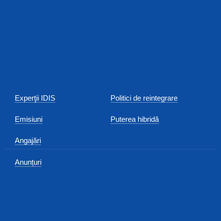
Experţii IDIS
Politici de reintegrare
Emisiuni
Puterea hibridă
Angajări
Anunțuri