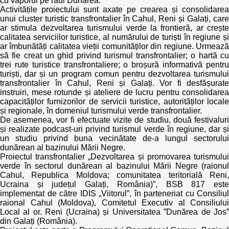
cu vaporul pe râul Dunărea.
Activitățile proiectului sunt axate pe crearea și consolidarea
unui cluster turistic transfrontalier în Cahul, Reni și Galați, care
ar stimula dezvoltarea turismului verde la frontieră, ar crește
calitatea serviciilor turistice, al numărului de turiști în regiune și
ar îmbunătăți calitatea vieții comunităților din regiune. Urmează
să fie creat un ghid privind turismul transfrontalier; o hartă cu
trei rute turistice transfrontaliere; o broșură informativă pentru
turiști, dar și un program comun pentru dezvoltarea turismului
transfrontalier în Cahul, Reni și Galați. Vor fi desfășurate
instruiri, mese rotunde și ateliere de lucru pentru consolidarea
capacităților furnizorilor de servicii turistice, autorităților locale
și regionale, în domeniul turismului verde transfrontalier.
De asemenea, vor fi efectuate vizite de studiu, două festivaluri
și realizate podcast-uri privind turismul verde în regiune, dar și
un studiu privind buna vecinătate de-a lungul sectorului
dunărean al bazinului Mării Negre.
Proiectul transfrontalier „Dezvoltarea și promovarea turismului
verde în sectorul dunărean al bazinului Mării Negre (raionul
Cahul, Republica Moldova; comunitatea teritorială Reni,
Ucraina și județul Galați, România)”, BSB 817 este
implementat de către IDIS „Viitorul”, în parteneriat cu Consiliul
raional Cahul (Moldova), Comitetul Executiv al Consiliului
Local al or. Reni (Ucraina) și Universitatea ”Dunărea de Jos”
din Galați (România).