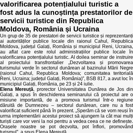
valorificarea potențialului turistic a
fost adus la cunoștința prestatorilor de
servicii turistice din Republica
Moldova, România și Ucraina
Un grup de 35 de prestatori de servicii turistice și reprezentanți
ai autorităților publice locale din raionul Cahul, Republica
Moldova, județul Galați, România și municipiul Reni, Ucraina,
au aflat care este rolul administrațiilor publice locale în
valorificarea potențialului turistic. Al doilea seminar de instruire
al proiectului transfrontalier „Dezvoltarea și promovarea
turismului verde în sectorul dunărean al bazinului Mării Negre
(raionul Cahul, Republica Moldova; comunitatea teritorială
Reni, Ucraina; județul Galați, România)”, BSB 817, a avut loc în
municipiul Galați, România, pe 23 și 24 iulie.
Elena Mereuță
, prorector Universitatea Dunărea de Jos din
Galați, a spus în deschiderea seminarului că proiectul are o
misiune importantă, de a promova turismul într-o regiune
dăruită de Dumnezeu – sectorul dunărean, care nu a fost
valorificat suficient până în prezent. „Sperăm că se vom reuși în
urma implementării acestui proiect să ajungem la cât mai mulți
turiști care vor veni la noi pentru a vedea ceea ce ne definește.
Orașele noastre se pot dezvolta, pot înflori, promovând
turismul”, a spus Elena Mereuță.