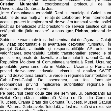
Cristian Munteniță
, coordonatorul proiectului de l
Universitatea Dunărea de Jos.
„Între Comunitatea teritorială Reni și municipiul Galați sunt
stabilite de mai mulți ani relații de colaborare. Prin intermediul
acestui proiect intenționam să dezvoltăm turismul verde, astfel
încât să beneficieze atât prestatorii de servicii turistice cât și
cetățenii din țările noastre", a spus
Igor, Plehov
, primarul d
Reni.
Subiectele examinate în cadrul seminarului desfășurat la Galați
au vizat: oportunitățile și avantajele dezvoltării turismului în
județul Galați; atribuțiile și responsabilitățile APL-urilor în
valorificarea potențialului turistic transfrontalier; strategiile și
politicile regionale de dezvoltare a turismului în raionul Cahul,
Republica Moldova și Comunitatea teritorială Reni, Ucraina;
prioritățile guvernamentale în Moldova, Ucraina și România
privind dezvoltarea industriei turismului și analiza SWOT
privind dezvoltarea turismului verde în regiunea transfrontalieră
Cahul-Reni-Galați. De asemenea, au fost formulate
recomandări privind implicarea autorităților regionale în
dezvoltarea turismului verde.
Pe parcursul celor două zile ale seminarului, participanții au
vizitat Gospodăria tradițională Vatra cu Dor din Comuna
Tulucești, Crama Bratu din Comuna Tulucești, Muzeul Satului
din Pădurea Gârboavele. Totodată, a fost realizată și o excursie