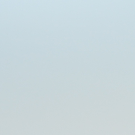
Trend Hunter
Buletin EU-STRAT
Aplică la BUNELE PRACTICI
Transparența întreprinderilor de stat
Cele mai bune și cele mai proaste politici locale din
Moldova
Democrația, independența și transparența instituțiilor
publice-cheie din Moldova
Achiziții publice
Achizițiile publice în vizorul societății civile