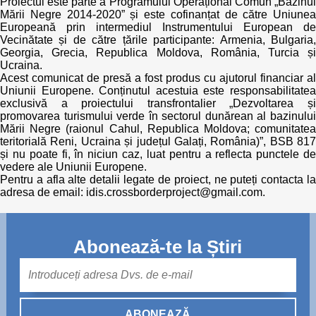
Proiectul este parte a Programului Operațional Comun „Bazinul
Mării Negre 2014-2020” și este cofinanțat de către Uniunea
Europeană prin intermediul Instrumentului European de
Vecinătate și de către țările participante: Armenia, Bulgaria,
Georgia, Grecia, Republica Moldova, România, Turcia și
Ucraina.
Acest comunicat de presă a fost produs cu ajutorul financiar al
Uniunii Europene. Conținutul acestuia este responsabilitatea
exclusivă a proiectului transfrontalier „Dezvoltarea și
promovarea turismului verde în sectorul dunărean al bazinului
Mării Negre (raionul Cahul, Republica Moldova; comunitatea
teritorială Reni, Ucraina și județul Galați, România)”, BSB 817
și nu poate fi, în niciun caz, luat pentru a reflecta punctele de
vedere ale Uniunii Europene.
Pentru a afla alte detalii legate de proiect, ne puteți contacta la
adresa de email: idis.crossborderproject@gmail.com.
Abonează-te la Știri
Mail
ABONEAZĂ