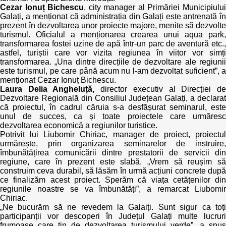
Cezar Ionuț Bichescu
, city manager al Primăriei Municipiulu
Galați, a menționat că administrația din Galați este antrenată în
prezent în dezvoltarea unor proiecte majore, menite să dezvolte
turismul. Oficialul a menționarea crearea unui aqua park,
transformarea fostei uzine de apă într-un parc de aventură etc.,
astfel, turiștii care vor vizita regiunea în viitor vor simți
transformarea. „Una dintre direcțiile de dezvoltare ale regiunii
este turismul, pe care până acum nu l-am dezvoltat suficient”, a
menționat Cezar Ionuț Bichescu.
Laura Delia Angheluță,
director executiv al Direcției d
Dezvoltare Regională din Consiliul Județean Galați, a declarat
că proiectul, în cadrul căruia s-a desfășurat seminarul, este
unul de succes, ca și toate proiectele care urmăresc
dezvoltarea economică a regiunilor turistice.
Potrivit lui Liubomir Chiriac, manager de proiect, proiectul
urmărește, prin organizarea seminarelor de instruire,
îmbunătățirea comunicării dintre prestatorii de servicii din
regiune, care în prezent este slabă. „Vrem să reușim să
construim ceva durabil, să lăsăm în urmă acțiuni concrete după
ce finalizăm acest proiect. Sperăm că viața cetățenilor din
regiunile noastre se va îmbunătăți”, a remarcat Liubomir
Chiriac.
„Ne bucurăm să ne revedem la Galaiți. Sunt sigur ca toți
participanții vor descoperi în Județul Galați multe lucruri
frumoase care țin de dezvoltarea turismului verde”, a spus