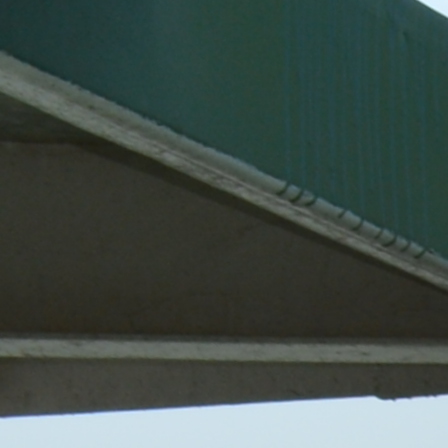
Politici regionale
Rapoarte
Bunele practici
Inițiative în derulare
Laborator sociometric
Inițiative desfășurate
Transparența guvernării locale
Manual de proceduri
People Watch
Note & poziții​
Proces democratic
Organigrama IDIS
Agenda Națională de Business
Anunțuri
Puterea hibridă
Consiliul consulativ internațional IDIS
15 minute de realism economic