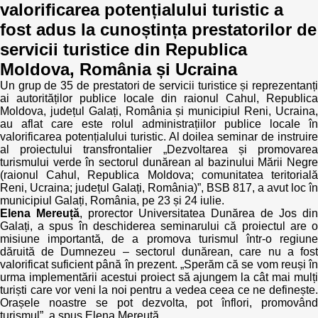
valorificarea potențialului turistic a
fost adus la cunoștința prestatorilor de
servicii turistice din Republica
Moldova, România și Ucraina
Un grup de 35 de prestatori de servicii turistice și reprezentanți
ai autorităților publice locale din raionul Cahul, Republica
Moldova, județul Galați, România și municipiul Reni, Ucraina,
au aflat care este rolul administrațiilor publice locale în
valorificarea potențialului turistic. Al doilea seminar de instruire
al proiectului transfrontalier „Dezvoltarea și promovarea
turismului verde în sectorul dunărean al bazinului Mării Negre
(raionul Cahul, Republica Moldova; comunitatea teritorială
Reni, Ucraina; județul Galați, România)”, BSB 817, a avut loc în
municipiul Galați, România, pe 23 și 24 iulie.
Elena Mereuță
, prorector Universitatea Dunărea de Jos din
Galați, a spus în deschiderea seminarului că proiectul are o
misiune importantă, de a promova turismul într-o regiune
dăruită de Dumnezeu – sectorul dunărean, care nu a fost
valorificat suficient până în prezent. „Sperăm că se vom reuși în
urma implementării acestui proiect să ajungem la cât mai mulți
turiști care vor veni la noi pentru a vedea ceea ce ne definește.
Orașele noastre se pot dezvolta, pot înflori, promovând
turismul”, a spus Elena Mereuță.