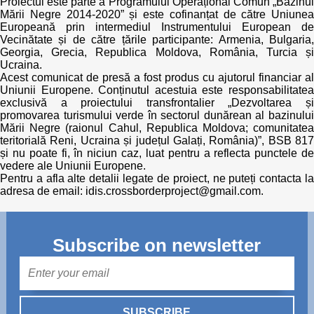
Proiectul este parte a Programului Operațional Comun „Bazinul
Mării Negre 2014-2020” și este cofinanțat de către Uniunea
Europeană prin intermediul Instrumentului European de
Vecinătate și de către țările participante: Armenia, Bulgaria,
Georgia, Grecia, Republica Moldova, România, Turcia și
Ucraina.
Acest comunicat de presă a fost produs cu ajutorul financiar al
Uniunii Europene. Conținutul acestuia este responsabilitatea
exclusivă a proiectului transfrontalier „Dezvoltarea și
promovarea turismului verde în sectorul dunărean al bazinului
Mării Negre (raionul Cahul, Republica Moldova; comunitatea
teritorială Reni, Ucraina și județul Galați, România)”, BSB 817
și nu poate fi, în niciun caz, luat pentru a reflecta punctele de
vedere ale Uniunii Europene.
Pentru a afla alte detalii legate de proiect, ne puteți contacta la
adresa de email: idis.crossborderproject@gmail.com.
Subscribe on newsletter
Mail
SUBSCRIBE