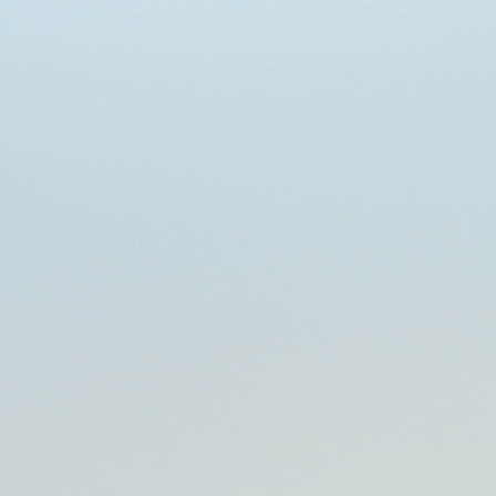
Transparency of state – owned enterprises
The best and the worst local policies in Moldova
Democracy, independence and transparency of key
public institutions in Moldova
Integrity of public procurement in Moldova
Public procurement