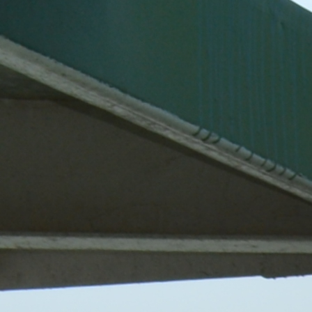
Best parctices
Reports
Governance transparency
Projects in progres
Sociometric Laboratory
Implemented projects
People Watch
Procedures manual
National Business Agenda
Notes & positions
Democratic process
Institutional Charter IDIS
15 minutes of economic realism
Announcements
Hybrid power
IDIS International Advisory Board
EU-STRAT bulletin