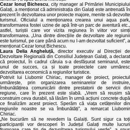
Cezar Ionuț Bichescu
, city manager al Primăriei Municipiulu
Galați, a menționat că administrația din Galați este antrenată în
prezent în dezvoltarea unor proiecte majore, menite să dezvolte
turismul. Oficialul a menționarea crearea unui aqua park,
transformarea fostei uzine de apă într-un parc de aventură etc.,
astfel, turiștii care vor vizita regiunea în viitor vor simți
transformarea. „Una dintre direcțiile de dezvoltare ale regiunii
este turismul, pe care până acum nu l-am dezvoltat suficient”, a
menționat Cezar Ionuț Bichescu.
Laura Delia Angheluță,
director executiv al Direcției d
Dezvoltare Regională din Consiliul Județean Galați, a declarat
că proiectul, în cadrul căruia s-a desfășurat seminarul, este
unul de succes, ca și toate proiectele care urmăresc
dezvoltarea economică a regiunilor turistice.
Potrivit lui Liubomir Chiriac, manager de proiect, proiectul
urmărește, prin organizarea seminarelor de instruire,
îmbunătățirea comunicării dintre prestatorii de servicii din
regiune, care în prezent este slabă. „Vrem să reușim să
construim ceva durabil, să lăsăm în urmă acțiuni concrete după
ce finalizăm acest proiect. Sperăm că viața cetățenilor din
regiunile noastre se va îmbunătăți”, a remarcat Liubomir
Chiriac.
„Ne bucurăm să ne revedem la Galaiți. Sunt sigur ca toți
participanții vor descoperi în Județul Galați multe lucruri
frumoase care țin de dezvoltarea turismului verde”, a spus