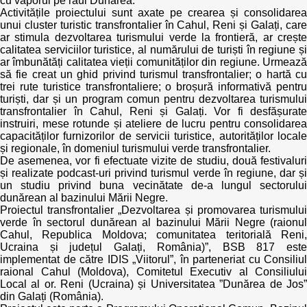
cu vaporul pe râul Dunărea.
Activitățile proiectului sunt axate pe crearea și consolidarea
unui cluster turistic transfrontalier în Cahul, Reni și Galați, care
ar stimula dezvoltarea turismului verde la frontieră, ar crește
calitatea serviciilor turistice, al numărului de turiști în regiune și
ar îmbunătăți calitatea vieții comunităților din regiune. Urmează
să fie creat un ghid privind turismul transfrontalier; o hartă cu
trei rute turistice transfrontaliere; o broșură informativă pentru
turiști, dar și un program comun pentru dezvoltarea turismului
transfrontalier în Cahul, Reni și Galați. Vor fi desfășurate
instruiri, mese rotunde și ateliere de lucru pentru consolidarea
capacităților furnizorilor de servicii turistice, autorităților locale
și regionale, în domeniul turismului verde transfrontalier.
De asemenea, vor fi efectuate vizite de studiu, două festivaluri
și realizate podcast-uri privind turismul verde în regiune, dar și
un studiu privind buna vecinătate de-a lungul sectorului
dunărean al bazinului Mării Negre.
Proiectul transfrontalier „Dezvoltarea și promovarea turismului
verde în sectorul dunărean al bazinului Mării Negre (raionul
Cahul, Republica Moldova; comunitatea teritorială Reni,
Ucraina și județul Galați, România)”, BSB 817 este
implementat de către IDIS „Viitorul”, în parteneriat cu Consiliul
raional Cahul (Moldova), Comitetul Executiv al Consiliului
Local al or. Reni (Ucraina) și Universitatea ”Dunărea de Jos”
din Galați (România).