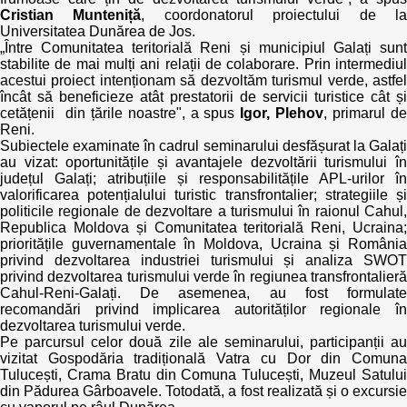
Cristian Munteniță
, coordonatorul proiectului de l
Universitatea Dunărea de Jos.
„Între Comunitatea teritorială Reni și municipiul Galați sunt
stabilite de mai mulți ani relații de colaborare. Prin intermediul
acestui proiect intenționam să dezvoltăm turismul verde, astfel
încât să beneficieze atât prestatorii de servicii turistice cât și
cetățenii din țările noastre", a spus
Igor, Plehov
, primarul d
Reni.
Subiectele examinate în cadrul seminarului desfășurat la Galați
au vizat: oportunitățile și avantajele dezvoltării turismului în
județul Galați; atribuțiile și responsabilitățile APL-urilor în
valorificarea potențialului turistic transfrontalier; strategiile și
politicile regionale de dezvoltare a turismului în raionul Cahul,
Republica Moldova și Comunitatea teritorială Reni, Ucraina;
prioritățile guvernamentale în Moldova, Ucraina și România
privind dezvoltarea industriei turismului și analiza SWOT
privind dezvoltarea turismului verde în regiunea transfrontalieră
Cahul-Reni-Galați. De asemenea, au fost formulate
recomandări privind implicarea autorităților regionale în
dezvoltarea turismului verde.
Pe parcursul celor două zile ale seminarului, participanții au
vizitat Gospodăria tradițională Vatra cu Dor din Comuna
Tulucești, Crama Bratu din Comuna Tulucești, Muzeul Satului
din Pădurea Gârboavele. Totodată, a fost realizată și o excursie