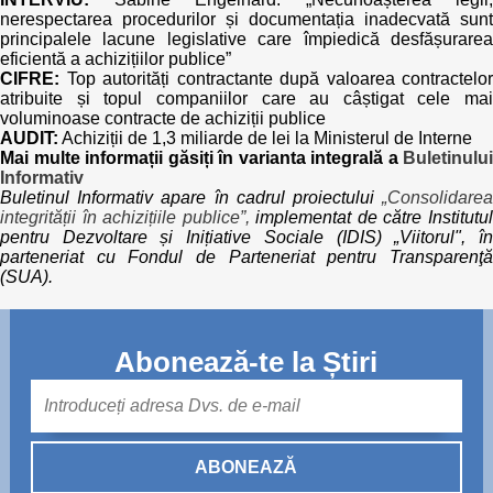
nerespectarea procedurilor și documentația inadecvată sunt
principalele lacune legislative care împiedică desfășurarea
eficientă a achizițiilor publice”
CIFRE:
Top autorități contractante după valoarea contractelor
atribuite și topul companiilor care au câștigat cele mai
voluminoase contracte de achiziții publice
AUDIT:
Achiziții de 1,3 miliarde de lei la Ministerul de Interne
Mai multe informații găsiți în varianta integrală a
Buletinului
Informativ
Buletinul Informativ apare în cadrul proiectului
„Consolidarea
integrității în achizițiile publice”,
implementat de către Institutu
pentru Dezvoltare și Inițiative Sociale (IDIS) „Viitorul", în
parteneriat cu Fondul de Parteneriat pentru Transparenţă
(SUA).
Abonează-te la Știri
Mail
ABONEAZĂ