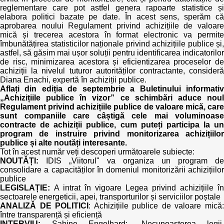
Trend Hunter
reglementare care pot astfel genera rapoarte statistice și
elabora politici bazate pe date. În acest sens, sperăm că
Buletin EU-STRAT
aprobarea noului Regulament privind achizițiile de valoare
mică și trecerea acestora în format electronic va permite
îmbunătățirea statisticilor naționale privind achizițiile publice și,
Aplică la BUNELE PRACTICI
astfel, să găsim mai ușor soluții pentru identificarea indicatorilor
de risc, minimizarea acestora și eficientizarea proceselor de
Transparența întreprinderilor de stat
achiziții la nivelul tuturor autorităților contractante, consideră
Diana Enachi, expertă în achiziții publice.
Aflați din ediția de septembrie a Buletinului informativ
Cele mai bune și cele mai proaste politici locale din
„Achizițiile publice în vizor” ce schimbări aduce noul
Moldova
Regulament privind achizițiile publice de valoare mică, care
sunt companiile care câștigă cele mai voluminoase
contracte de achiziții publice, cum puteți participa la un
Democrația, independența și transparența instituțiilor
program de instruire privind monitorizarea achizițiilor
publice-cheie din Moldova
publice și alte noutăți interesante.
Tot în acest număr veți descoperi următoarele subiecte:
Achiziții publice
NOUTĂȚI:
IDIS „Viitorul" va organiza un program de
consolidare a capacităților în domeniul monitorizării achizițiilor
publice
Achizițiile publice în vizorul societății civile
LEGISLAȚIE:
A intrat în vigoare Legea privind achizițiile în
sectoarele energeticii, apei, transporturilor și serviciilor poștale
ANALIZĂ DE POLITICI
: Achizițiile publice de valoare mică
între transparență și eficiență
INTERVIU:
Sabine Engelhard: „Necunoașterea legii,