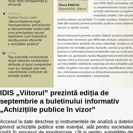
Politici regionale
Rapoarte
Bunele practici
Inițiative în derulare
Laborator sociometric
Inițiative desfășurate
Transparența guvernării locale
Manual de proceduri
People Watch
Note & poziții​
Proces democratic
Organigrama IDIS
IDIS „Viitorul” prezintă ediția de
Agenda Națională de Business
Anunțuri
septembrie a buletinului informativ
Puterea hibridă
„Achizițiile publice în vizor”
Consiliul consulativ internațional IDIS
15 minute de realism economic
Accesul la date deschise și instrumentele de analiză a datelor
privind achizițiile publice este esențial, atât pentru societatea
civilă în procesul de monitorizare, cât și pentru autoritățile de