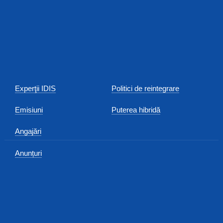
Experţii IDIS
Politici de reintegrare
Emisiuni
Puterea hibridă
Angajări
Anunțuri