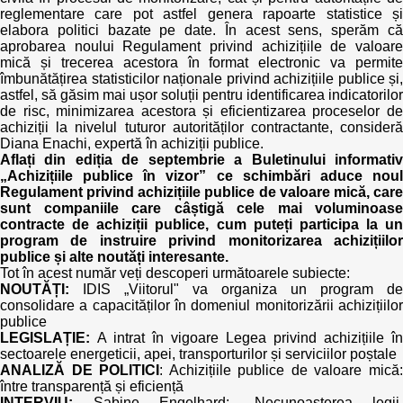
Transparency of state – owned enterprises
reglementare care pot astfel genera rapoarte statistice și
elabora politici bazate pe date. În acest sens, sperăm că
The best and the worst local policies in Moldova
aprobarea noului Regulament privind achizițiile de valoare
mică și trecerea acestora în format electronic va permite
îmbunătățirea statisticilor naționale privind achizițiile publice și,
Democracy, independence and transparency of key
astfel, să găsim mai ușor soluții pentru identificarea indicatorilor
public institutions in Moldova
de risc, minimizarea acestora și eficientizarea proceselor de
achiziții la nivelul tuturor autorităților contractante, consideră
Integrity of public procurement in Moldova
Diana Enachi, expertă în achiziții publice.
Aflați din ediția de septembrie a Buletinului informativ
„Achizițiile publice în vizor” ce schimbări aduce noul
Public procurement
Regulament privind achizițiile publice de valoare mică, care
sunt companiile care câștigă cele mai voluminoase
contracte de achiziții publice, cum puteți participa la un
program de instruire privind monitorizarea achizițiilor
publice și alte noutăți interesante.
Tot în acest număr veți descoperi următoarele subiecte:
NOUTĂȚI:
IDIS „Viitorul" va organiza un program de
consolidare a capacităților în domeniul monitorizării achizițiilor
publice
LEGISLAȚIE:
A intrat în vigoare Legea privind achizițiile în
sectoarele energeticii, apei, transporturilor și serviciilor poștale
ANALIZĂ DE POLITICI
: Achizițiile publice de valoare mică
între transparență și eficiență
INTERVIU:
Sabine Engelhard: „Necunoașterea legii,