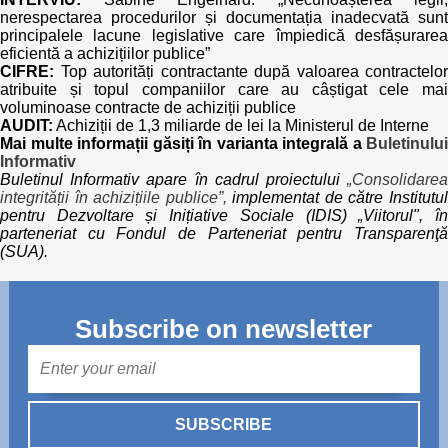
nerespectarea procedurilor și documentația inadecvată sunt
principalele lacune legislative care împiedică desfășurarea
eficientă a achizițiilor publice”
CIFRE:
Top autorități contractante după valoarea contractelor
atribuite și topul companiilor care au câștigat cele mai
voluminoase contracte de achiziții publice
AUDIT:
Achiziții de 1,3 miliarde de lei la Ministerul de Interne
Mai multe informații găsiți în varianta integrală a
Buletinului
Informativ
Buletinul Informativ apare în cadrul proiectului
„Consolidarea
integrității în achizițiile publice”,
implementat de către Institutu
pentru Dezvoltare și Inițiative Sociale (IDIS) „Viitorul", în
parteneriat cu Fondul de Parteneriat pentru Transparenţă
(SUA).
Subscribe on newsletter
Mail
SUBSCRIBE