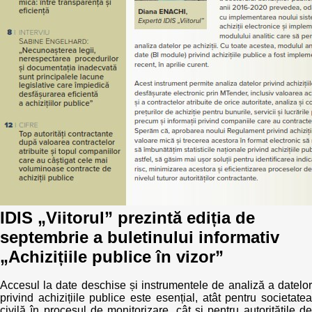
Best parctices
Reports
Governance transparency
Projects in progres
Sociometric Laboratory
Implemented projects
People Watch
Procedures manual
National Business Agenda
Notes & positions
Democratic process
Institutional Charter IDIS
IDIS „Viitorul” prezintă ediția de
15 minutes of economic realism
Announcements
septembrie a buletinului informativ
Hybrid power
„Achizițiile publice în vizor”
IDIS International Advisory Board
EU-STRAT bulletin
Accesul la date deschise și instrumentele de analiză a datelor
privind achizițiile publice este esențial, atât pentru societatea
civilă în procesul de monitorizare, cât și pentru autoritățile de