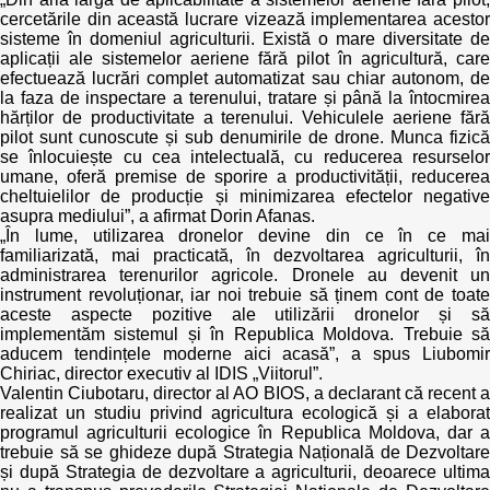
cercetările din această lucrare vizează implementarea acestor
sisteme în domeniul agriculturii. Există o mare diversitate de
aplicații ale sistemelor aeriene fără pilot în agricultură, care
efectuează lucrări complet automatizat sau chiar autonom, de
la faza de inspectare a terenului, tratare și până la întocmirea
hărților de productivitate a terenului. Vehiculele aeriene fără
pilot sunt cunoscute și sub denumirile de drone. Munca fizică
se înlocuiește cu cea intelectuală, cu reducerea resurselor
umane, oferă premise de sporire a productivității, reducerea
cheltuielilor de producție și minimizarea efectelor negative
asupra mediului”, a afirmat Dorin Afanas.
„În lume, utilizarea dronelor devine din ce în ce mai
familiarizată, mai practicată, în dezvoltarea agriculturii, în
administrarea terenurilor agricole. Dronele au devenit un
instrument revoluționar, iar noi trebuie să ținem cont de toate
aceste aspecte pozitive ale utilizării dronelor și să
implementăm sistemul și în Republica Moldova. Trebuie să
aducem tendințele moderne aici acasă”, a spus Liubomir
Chiriac, director executiv al IDIS „Viitorul”.
Valentin Ciubotaru, director al AO BIOS, a declarant că recent a
realizat un studiu privind agricultura ecologică și a elaborat
programul agriculturii ecologice în Republica Moldova, dar a
trebuie să se ghideze după Strategia Națională de Dezvoltare
și după Strategia de dezvoltare a agriculturii, deoarece ultima