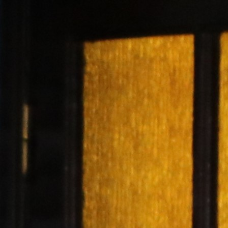
Trend Hunter
Buletin EU-STRAT
Aplică la BUNELE PRACTICI
Transparența întreprinderilor de stat
Cele mai bune și cele mai proaste politici locale din
Moldova
Democrația, independența și transparența instituțiilor
publice-cheie din Moldova
Achiziții publice
Achizițiile publice în vizorul societății civile