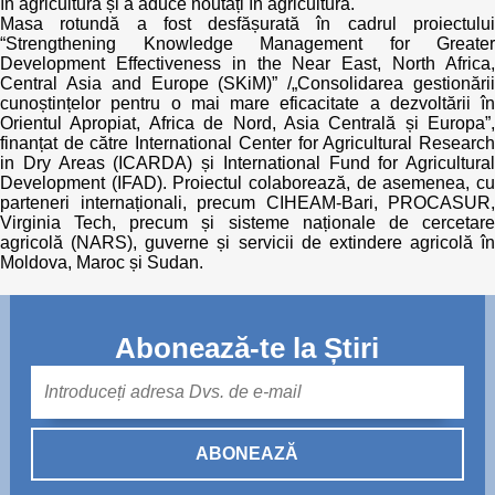
în agricultură și a aduce noutăți în agricultură.
Masa rotundă a fost desfășurată în cadrul proiectului
“Strengthening Knowledge Management for Greater
Development Effectiveness in the Near East, North Africa,
Central Asia and Europe (SKiM)” /„Consolidarea gestionării
cunoștințelor pentru o mai mare eficacitate a dezvoltării în
Orientul Apropiat, Africa de Nord, Asia Centrală și Europa”,
finanțat de către International Center for Agricultural Research
in Dry Areas (ICARDA) și International Fund for Agricultural
Development (IFAD). Proiectul colaborează, de asemenea, cu
parteneri internaționali, precum CIHEAM-Bari, PROCASUR,
Virginia Tech, precum și sisteme naționale de cercetare
agricolă (NARS), guverne și servicii de extindere agricolă în
Moldova, Maroc și Sudan.
Abonează-te la Știri
Mail
ABONEAZĂ