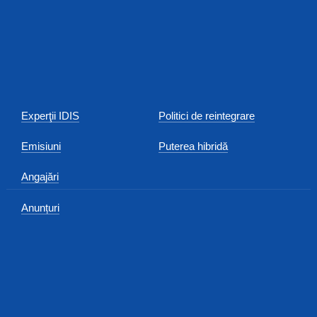
Experţii IDIS
Politici de reintegrare
Emisiuni
Puterea hibridă
Angajări
Anunțuri