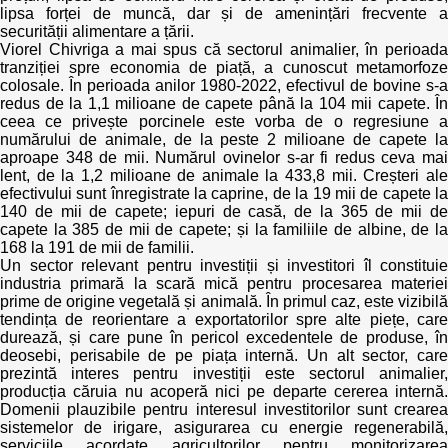
lipsa forței de muncă, dar și de amenințări frecvente a
securității alimentare a țării.
Viorel Chivriga a mai spus că sectorul animalier, în perioada
tranziției spre economia de piață, a cunoscut metamorfoze
colosale. În perioada anilor 1980-2022, efectivul de bovine s-a
redus de la 1,1 milioane de capete până la 104 mii capete. În
ceea ce privește porcinele este vorba de o regresiune a
numărului de animale, de la peste 2 milioane de capete la
aproape 348 de mii. Numărul ovinelor s-ar fi redus ceva mai
lent, de la 1,2 milioane de animale la 433,8 mii. Creșteri ale
efectivului sunt înregistrate la caprine, de la 19 mii de capete la
140 de mii de capete; iepuri de casă, de la 365 de mii de
capete la 385 de mii de capete; și la familiile de albine, de la
168 la 191 de mii de familii.
Un sector relevant pentru investiții și investitori îl constituie
industria primară la scară mică pentru procesarea materiei
prime de origine vegetală și animală. În primul caz, este vizibilă
tendința de reorientare a exportatorilor spre alte piețe, care
durează, și care pune în pericol excedentele de produse, în
deosebi, perisabile de pe piața internă. Un alt sector, care
prezintă interes pentru investiții este sectorul animalier,
producția căruia nu acoperă nici pe departe cererea internă.
Domenii plauzibile pentru interesul investitorilor sunt crearea
sistemelor de irigare, asigurarea cu energie regenerabilă,
serviciile acordate agricultorilor pentru monitorizarea