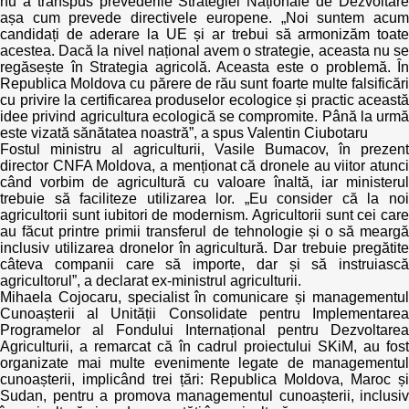
nu a transpus prevederile Strategiei Naționale de Dezvoltare
așa cum prevede directivele europene. „Noi suntem acum
candidați de aderare la UE și ar trebui să armonizăm toate
acestea. Dacă la nivel național avem o strategie, aceasta nu se
regăsește în Strategia agricolă. Aceasta este o problemă. În
Republica Moldova cu părere de rău sunt foarte multe falsificări
cu privire la certificarea produselor ecologice și practic această
idee privind agricultura ecologică se compromite. Până la urmă
este vizată sănătatea noastră”, a spus Valentin Ciubotaru
Fostul ministru al agriculturii, Vasile Bumacov, în prezent
director CNFA Moldova, a menționat că dronele au viitor atunci
când vorbim de agricultură cu valoare înaltă, iar ministerul
trebuie să faciliteze utilizarea lor. „Eu consider că la noi
agricultorii sunt iubitori de modernism. Agricultorii sunt cei care
au făcut printre primii transferul de tehnologie și o să meargă
inclusiv utilizarea dronelor în agricultură. Dar trebuie pregătite
câteva companii care să importe, dar și să instruiască
agricultorul”, a declarat ex-ministrul agriculturii.
Mihaela Cojocaru, specialist în comunicare și managementul
Cunoașterii al Unității Consolidate pentru Implementarea
Programelor al Fondului Internațional pentru Dezvoltarea
Agriculturii, a remarcat că în cadrul proiectului SKiM, au fost
organizate mai multe evenimente legate de managementul
cunoașterii, implicând trei țări: Republica Moldova, Maroc și
Sudan, pentru a promova managementul cunoașterii, inclusiv