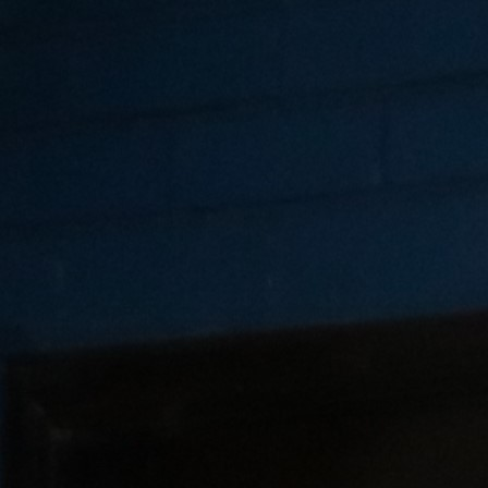
Politici regionale
Rapoarte
Bunele practici
Inițiative în derulare
Laborator sociometric
Inițiative desfășurate
Transparența guvernării locale
Manual de proceduri
People Watch
Note & poziții​
Proces democratic
Organigrama IDIS
Agenda Națională de Business
Anunțuri
Puterea hibridă
Consiliul consulativ internațional IDIS
15 minute de realism economic