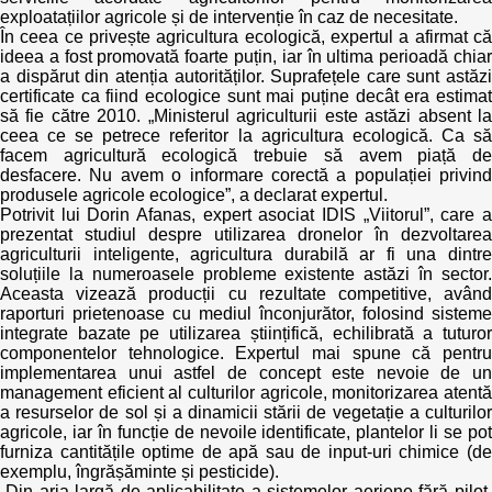
exploatațiilor agricole și de intervenție în caz de necesitate.
În ceea ce privește agricultura ecologică, expertul a afirmat că
ideea a fost promovată foarte puțin, iar în ultima perioadă chiar
a dispărut din atenția autorităților. Suprafețele care sunt astăzi
certificate ca fiind ecologice sunt mai puține decât era estimat
să fie către 2010. „Ministerul agriculturii este astăzi absent la
ceea ce se petrece referitor la agricultura ecologică. Ca să
facem agricultură ecologică trebuie să avem piață de
desfacere. Nu avem o informare corectă a populației privind
produsele agricole ecologice”, a declarat expertul.
Potrivit lui Dorin Afanas, expert asociat IDIS „Viitorul”, care a
prezentat studiul despre utilizarea dronelor în dezvoltarea
agriculturii inteligente, agricultura durabilă ar fi una dintre
soluțiile la numeroasele probleme existente astăzi în sector.
Aceasta vizează producții cu rezultate competitive, având
raporturi prietenoase cu mediul înconjurător, folosind sisteme
integrate bazate pe utilizarea științifică, echilibrată a tuturor
componentelor tehnologice. Expertul mai spune că pentru
implementarea unui astfel de concept este nevoie de un
management eficient al culturilor agricole, monitorizarea atentă
a resurselor de sol și a dinamicii stării de vegetație a culturilor
agricole, iar în funcție de nevoile identificate, plantelor li se pot
furniza cantitățile optime de apă sau de input-uri chimice (de
exemplu, îngrășăminte și pesticide).
„Din aria largă de aplicabilitate a sistemelor aeriene fără pilot,