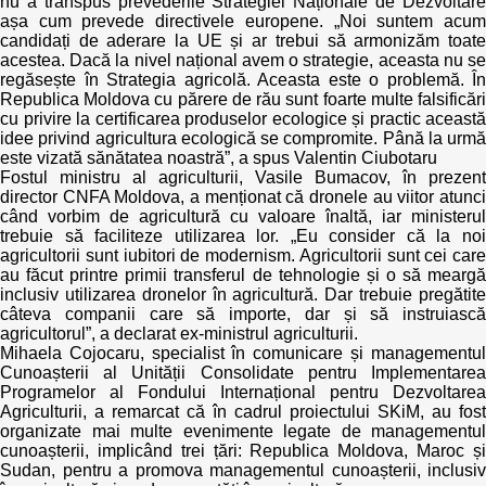
nu a transpus prevederile Strategiei Naționale de Dezvoltare
așa cum prevede directivele europene. „Noi suntem acum
candidați de aderare la UE și ar trebui să armonizăm toate
acestea. Dacă la nivel național avem o strategie, aceasta nu se
regăsește în Strategia agricolă. Aceasta este o problemă. În
Republica Moldova cu părere de rău sunt foarte multe falsificări
cu privire la certificarea produselor ecologice și practic această
idee privind agricultura ecologică se compromite. Până la urmă
este vizată sănătatea noastră”, a spus Valentin Ciubotaru
Fostul ministru al agriculturii, Vasile Bumacov, în prezent
director CNFA Moldova, a menționat că dronele au viitor atunci
când vorbim de agricultură cu valoare înaltă, iar ministerul
trebuie să faciliteze utilizarea lor. „Eu consider că la noi
agricultorii sunt iubitori de modernism. Agricultorii sunt cei care
au făcut printre primii transferul de tehnologie și o să meargă
inclusiv utilizarea dronelor în agricultură. Dar trebuie pregătite
câteva companii care să importe, dar și să instruiască
agricultorul”, a declarat ex-ministrul agriculturii.
Mihaela Cojocaru, specialist în comunicare și managementul
Cunoașterii al Unității Consolidate pentru Implementarea
Programelor al Fondului Internațional pentru Dezvoltarea
Agriculturii, a remarcat că în cadrul proiectului SKiM, au fost
organizate mai multe evenimente legate de managementul
cunoașterii, implicând trei țări: Republica Moldova, Maroc și
Sudan, pentru a promova managementul cunoașterii, inclusiv