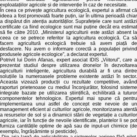
exploatațiilor agricole și de intervenție în caz de necesitate.
În ceea ce privește agricultura ecologică, expertul a afirmat că
ideea a fost promovată foarte puțin, iar în ultima perioadă chiar
a dispărut din atenția autorităților. Suprafețele care sunt astăzi
certificate ca fiind ecologice sunt mai puține decât era estimat
să fie către 2010. „Ministerul agriculturii este astăzi absent la
ceea ce se petrece referitor la agricultura ecologică. Ca să
facem agricultură ecologică trebuie să avem piață de
desfacere. Nu avem o informare corectă a populației privind
produsele agricole ecologice”, a declarat expertul.
Potrivit lui Dorin Afanas, expert asociat IDIS „Viitorul”, care a
prezentat studiul despre utilizarea dronelor în dezvoltarea
agriculturii inteligente, agricultura durabilă ar fi una dintre
soluțiile la numeroasele probleme existente astăzi în sector.
Aceasta vizează producții cu rezultate competitive, având
raporturi prietenoase cu mediul înconjurător, folosind sisteme
integrate bazate pe utilizarea științifică, echilibrată a tuturor
componentelor tehnologice. Expertul mai spune că pentru
implementarea unui astfel de concept este nevoie de un
management eficient al culturilor agricole, monitorizarea atentă
a resurselor de sol și a dinamicii stării de vegetație a culturilor
agricole, iar în funcție de nevoile identificate, plantelor li se pot
furniza cantitățile optime de apă sau de input-uri chimice (de
exemplu, îngrășăminte și pesticide).
„Din aria largă de aplicabilitate a sistemelor aeriene fără pilot,