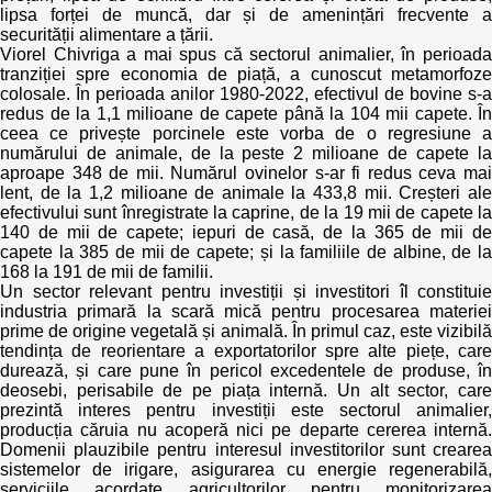
lipsa forței de muncă, dar și de amenințări frecvente a
securității alimentare a țării.
Viorel Chivriga a mai spus că sectorul animalier, în perioada
tranziției spre economia de piață, a cunoscut metamorfoze
colosale. În perioada anilor 1980-2022, efectivul de bovine s-a
redus de la 1,1 milioane de capete până la 104 mii capete. În
ceea ce privește porcinele este vorba de o regresiune a
numărului de animale, de la peste 2 milioane de capete la
aproape 348 de mii. Numărul ovinelor s-ar fi redus ceva mai
lent, de la 1,2 milioane de animale la 433,8 mii. Creșteri ale
efectivului sunt înregistrate la caprine, de la 19 mii de capete la
140 de mii de capete; iepuri de casă, de la 365 de mii de
capete la 385 de mii de capete; și la familiile de albine, de la
168 la 191 de mii de familii.
Un sector relevant pentru investiții și investitori îl constituie
industria primară la scară mică pentru procesarea materiei
prime de origine vegetală și animală. În primul caz, este vizibilă
tendința de reorientare a exportatorilor spre alte piețe, care
durează, și care pune în pericol excedentele de produse, în
deosebi, perisabile de pe piața internă. Un alt sector, care
prezintă interes pentru investiții este sectorul animalier,
producția căruia nu acoperă nici pe departe cererea internă.
Domenii plauzibile pentru interesul investitorilor sunt crearea
sistemelor de irigare, asigurarea cu energie regenerabilă,
serviciile acordate agricultorilor pentru monitorizarea