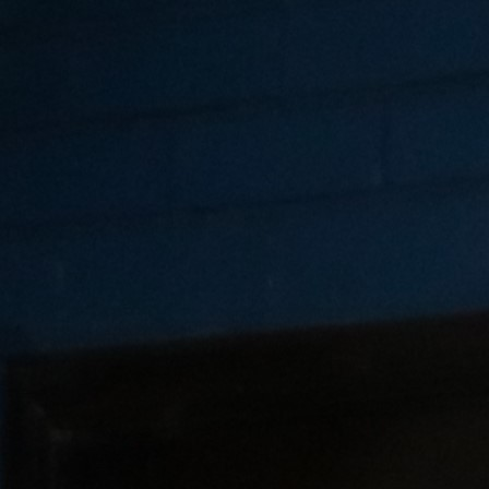
Best parctices
Reports
Governance transparency
Projects in progres
Sociometric Laboratory
Implemented projects
People Watch
Procedures manual
National Business Agenda
Notes & positions
Democratic process
Institutional Charter IDIS
15 minutes of economic realism
Announcements
Hybrid power
IDIS International Advisory Board
EU-STRAT bulletin