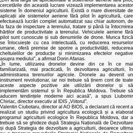
cercetările din această lucrare vizează implementarea acestor
sisteme în domeniul agriculturii. Există o mare diversitate de
aplicații ale sistemelor aeriene fără pilot în agricultură, care
efectuează lucrări complet automatizat sau chiar autonom, de
la faza de inspectare a terenului, tratare și până la întocmirea
hărților de productivitate a terenului. Vehiculele aeriene fără
pilot sunt cunoscute și sub denumirile de drone. Munca fizică
se înlocuiește cu cea intelectuală, cu reducerea resurselor
umane, oferă premise de sporire a productivității, reducerea
cheltuielilor de producție și minimizarea efectelor negative
asupra mediului”, a afirmat Dorin Afanas.
„În lume, utilizarea dronelor devine din ce în ce mai
familiarizată, mai practicată, în dezvoltarea agriculturii, în
administrarea terenurilor agricole. Dronele au devenit un
instrument revoluționar, iar noi trebuie să ținem cont de toate
aceste aspecte pozitive ale utilizării dronelor și să
implementăm sistemul și în Republica Moldova. Trebuie să
aducem tendințele moderne aici acasă”, a spus Liubomir
Chiriac, director executiv al IDIS „Viitorul”.
Valentin Ciubotaru, director al AO BIOS, a declarant că recent a
realizat un studiu privind agricultura ecologică și a elaborat
programul agriculturii ecologice în Republica Moldova, dar a
trebuie să se ghideze după Strategia Națională de Dezvoltare
și după Strategia de dezvoltare a agriculturii, deoarece ultima