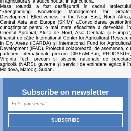
în agricultură și a aduce noutăți în agricultură.
Masa rotundă a fost desfășurată în cadrul proiectului
“Strengthening Knowledge Management for Greater
Development Effectiveness in the Near East, North Africa,
Central Asia and Europe (SKiM)” /„Consolidarea gestionării
cunoștințelor pentru o mai mare eficacitate a dezvoltării în
Orientul Apropiat, Africa de Nord, Asia Centrală și Europa”,
finanțat de către International Center for Agricultural Research
in Dry Areas (ICARDA) și International Fund for Agricultural
Development (IFAD). Proiectul colaborează, de asemenea, cu
parteneri internaționali, precum CIHEAM-Bari, PROCASUR,
Virginia Tech, precum și sisteme naționale de cercetare
agricolă (NARS), guverne și servicii de extindere agricolă în
Moldova, Maroc și Sudan.
Subscribe on newsletter
Mail
SUBSCRIBE