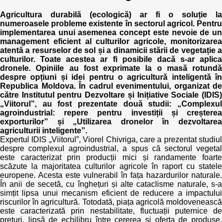
Agricultura durabilă (ecologică) ar fi o soluție la
numeroasele probleme existente în sectorul agricol. Pentru
implementarea unui asemenea concept este nevoie de un
management eficient al culturilor agricole, monitorizarea
atentă a resurselor de sol și a dinamicii stării de vegetație a
culturilor. Toate acestea ar fi posibile dacă s-ar aplica
dronele. Opiniile au fost exprimate la o masă rotundă
despre opțiuni și idei pentru o agricultură inteligentă în
Republica Moldova. În cadrul evenimentului, organizat de
către Institutul pentru Dezvoltare și Inițiative Sociale (IDIS)
„Viitorul”, au fost prezentate două studii: „Complexul
agroindustrial: repere pentru investiții și creșterea
exporturilor” și „Utilizarea dronelor în dezvoltarea
agriculturii inteligente”.
Expertul IDIS „Viitorul”, Viorel Chivriga, care a prezentat studiul
despre complexul agroindustrial, a spus că sectorul vegetal
este caracterizat prin producții mici și randamente foarte
scăzute la majoritatea culturilor agricole în raport cu statele
europene. Acesta este vulnerabil în fața hazardurilor naturale.
În anii de secetă, cu înghețuri și alte cataclisme naturale, s-a
simțit lipsa unui mecanism eficient de reducere a impactului
riscurilor în agricultură. Totodată, piața agricolă moldovenească
este caracterizată prin nestabilitate, fluctuații puternice de
prețuri, lipsă de echilibru între cererea și oferta de produse,