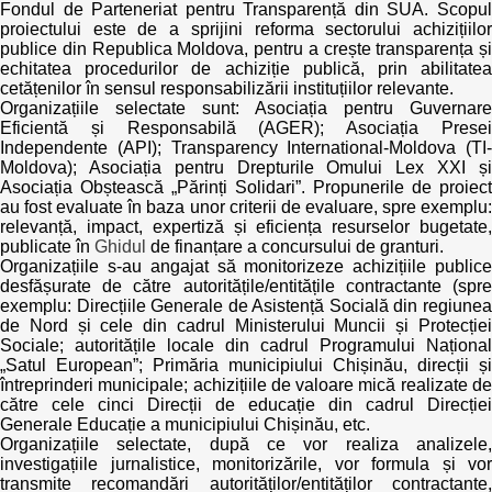
Fondul de Parteneriat pentru Transparență din SUA. Scopul
proiectului este de a sprijini reforma sectorului achizițiilor
publice din Republica Moldova, pentru a crește transparența și
echitatea procedurilor de achiziție publică, prin abilitatea
cetățenilor în sensul responsabilizării instituțiilor relevante.
Organizațiile selectate sunt: Asociația pentru Guvernare
Eficientă și Responsabilă (AGER); Asociația Presei
Independente (API); Transparency International-Moldova (TI-
Moldova); Asociația pentru Drepturile Omului Lex XXI și
Asociația Obștească „Părinți Solidari”. Propunerile de proiect
au fost evaluate în baza unor criterii de evaluare, spre exemplu:
relevanță, impact, expertiză și eficiența resurselor bugetate,
publicate în
Ghidul
de finanțare a concursului de granturi.
Organizațiile s-au angajat să monitorizeze achizițiile publice
desfășurate de către autoritățile/entitățile contractante (spre
exemplu: Direcțiile Generale de Asistență Socială din regiunea
de Nord și cele din cadrul Ministerului Muncii și Protecției
Sociale; autoritățile locale din cadrul Programului Național
„Satul European”; Primăria municipiului Chișinău, direcții și
întreprinderi municipale; achizițiile de valoare mică realizate de
către cele cinci Direcții de educație din cadrul Direcției
Generale Educație a municipiului Chișinău, etc.
Organizațiile selectate, după ce vor realiza analizele,
investigațiile jurnalistice, monitorizările, vor formula și vor
transmite recomandări autorităților/entităților contractante,