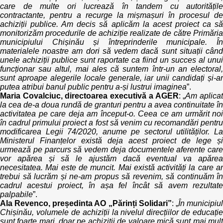
care de multe ori lucrează în tandem cu autoritățile
contractante, pentru a recurge la mișmașuri în procesul de
achiziții publice. Am decis să aplicăm la acest proiect ca să
monitorizăm procedurile de achiziție realizate de către Primăria
municipiului Chișinău și întreprinderile municipale. În
materialele noastre am dori să vedem dacă sunt situații când
unele achiziții publice sunt raportate ca fiind un succes al unui
funcționar sau altul, mai ales că suntem într-un an electoral,
sunt aproape alegerile locale generale, iar unii candidați și-ar
putea atribui banul public pentru a-și lustrui imaginea
”.
Maria Covalciuc, directoarea executivă a AGER
: „
Am aplica
la cea de-a doua rundă de granturi pentru a avea continuitate în
activitatea pe care deja am început-o. Ceea ce am urmărit noi
în cadrul primului proiect a fost să venim cu recomandări pentru
modificarea Legii 74/2020, anume pe sectorul utilităților. La
Ministerul Finanțelor există deja acest proiect de lege și
urmează pe parcurs să vedem deja documentele aferente care
vor apărea și să le ajustăm dacă eventual va apărea
necesitatea. Mai este de muncit. Mai există activități la care ar
trebui să lucrăm și ne-am propus să revenim, să continuăm în
cadrul acestui proiect, în așa fel încât să avem rezultate
palpabile
”.
Ala Revenco, președinta AO „Părinți Solidari”
: „
În municipiu
Chișinău, volumele de achiziții la nivelul direcțiilor de educație
sunt foarte mari, doar pe achiziții de valoare mică sunt mai mult