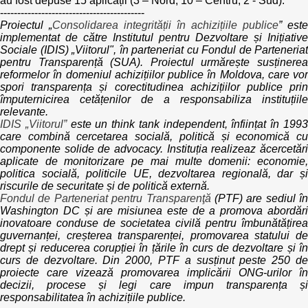
au fost depuse 15 aplicații (3 – Nord; 10 – Centru; 2 - Sud).
------------------------------------------
Proiectul „
Consolidarea integrității în achizițiile publice
” este
implementat de către Institutul pentru Dezvoltare și Inițiative
Sociale (IDIS) „Viitorul", în parteneriat cu Fondul de Parteneriat
pentru Transparență (SUA). Proiectul urmărește susținerea
reformelor în domeniul achizițiilor publice în Moldova, care vor
spori transparența și corectitudinea achizițiilor publice prin
împuternicirea cetățenilor de a responsabiliza instituțiile
relevante.
IDIS „Viitorul”
este un think tank independent, înființat în 199
care combină cercetarea socială, politică și economică cu
componente solide de advocacy. Instituția realizeaz ăcercetări
aplicate de monitorizare pe mai multe domenii: economie,
politica socială, politicile UE, dezvoltarea regională, dar și
riscurile de securitate și de politică externă.
Fondul de Parteneriat pentru Transparenţă
(PTF) are sediul în
Washington DC și are misiunea este de a promova abordări
inovatoare conduse de societatea civilă pentru îmbunătățirea
guvernanței, creșterea transparenței, promovarea statului de
drept și reducerea corupției în țările în curs de dezvoltare și în
curs de dezvoltare. Din 2000, PTF a susținut peste 250 de
proiecte care vizează promovarea implicării ONG-urilor în
decizii, procese și legi care impun transparența și
responsabilitatea în achizițiile publice.