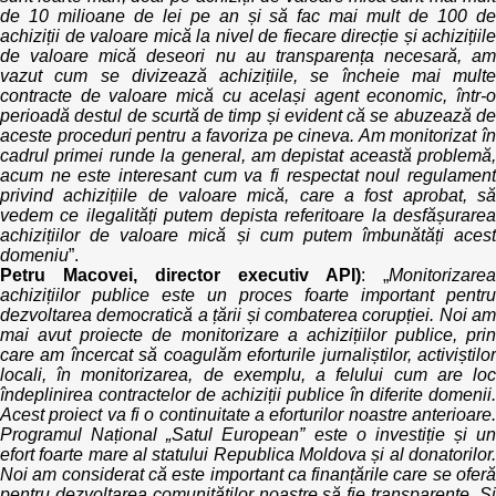
de 10 milioane de lei pe an și să fac mai mult de 100 de
achiziții de valoare mică la nivel de fiecare direcție și achizițiile
de valoare mică deseori nu au transparența necesară, am
vazut cum se divizează achizițiile, se încheie mai multe
contracte de valoare mică cu același agent economic, într-o
perioadă destul de scurtă de timp și evident că se abuzează de
aceste proceduri pentru a favoriza pe cineva. Am monitorizat în
cadrul primei runde la general, am depistat această problemă,
acum ne este interesant cum va fi respectat noul regulament
privind achizițiile de valoare mică, care a fost aprobat, să
vedem ce ilegalități putem depista referitoare la desfășurarea
achizițiilor de valoare mică și cum putem îmbunătăți acest
domeniu
”.
Petru Macovei, director executiv API)
: „
Monitorizarea
achizițiilor publice este un proces foarte important pentru
dezvoltarea democratică a țării și combaterea corupției. Noi am
mai avut proiecte de monitorizare a achizițiilor publice, prin
care am încercat să coagulăm eforturile jurnaliștilor, activiștilor
locali, în monitorizarea, de exemplu, a felului cum are loc
îndeplinirea contractelor de achiziții publice în diferite domenii.
Acest proiect va fi o continuitate a eforturilor noastre anterioare.
Programul Național „Satul European” este o investiție și un
efort foarte mare al statului Republica Moldova și al donatorilor.
Noi am considerat că este important ca finanțările care se oferă
pentru dezvoltarea comunităților noastre să fie transparente. Și