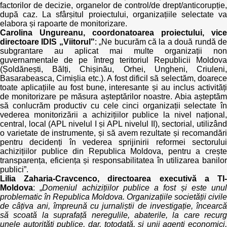
factorilor de decizie, organelor de control/de drept/anticorupție,
după caz. La sfârșitul proiectului, organizațiile selectate va
elabora și rapoarte de monitorizare.
Carolina Ungureanu, coordonatoarea proiectului, vice
directoare IDIS „Viitorul"
: „Ne bucurăm că la a două rundă d
subgrantare au aplicat mai multe organizații non
guvernamentale de pe întreg teritoriul Republicii Moldova
(Șoldănești, Bălți, Chișinău, Orhei, Ungheni, Criuleni,
Basarabeasca, Cimișlia etc.). A fost dificil să selectăm, doarece
toate aplicațiile au fost bune, interesante și au inclus activități
de monitorizare pe măsura așteptărilor noastre. Abia așteptăm
să conlucrăm productiv cu cele cinci organizații selectate în
vederea monitorizării a achizițiilor publice la nivel național,
central, local (APL nivelul I și APL nivelul II), sectorial, utilizând
o varietate de instrumente, și să avem rezultate și recomandări
pentru decidenți în vederea sprijinirii reformei sectorului
achizițiilor publice din Republica Moldova, pentru a crește
transparența, eficiența și responsabilitatea în utilizarea banilor
publici”.
Lilia Zaharia-Cravcenco, directoarea executivă a TI-
Moldova
: „
Domeniul achizițiilor publice a fost și este unul
problematic în Republica Moldova. Organizațiile societății civile
de câțiva ani, împreună cu jurnaliștii de investigație, încearcă
să scoată la suprafață neregulile, abaterile, la care recurg
unele autorități publice, dar, totodată, și unii agenți economici,