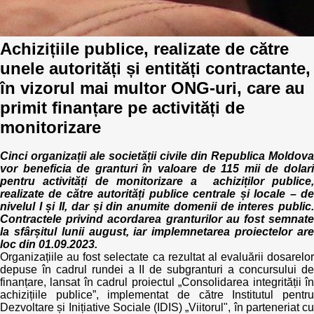
Achizițiile publice, realizate de către
unele autorități și entități contractante,
în vizorul mai multor ONG-uri, care au
primit finanțare pe activități de
monitorizare
Cinci organizații ale societății civile din Republica Moldova
vor beneficia de granturi în valoare de 115 mii de dolari
pentru activități de monitorizare a achiziților publice,
realizate de către autorități publice centrale și locale – de
nivelul I și II, dar și din anumite domenii de interes public.
Contractele privind acordarea granturilor au fost semnate
la sfârșitul lunii august, iar implemnetarea proiectelor are
loc din 01.09.2023.
Organizațiile au fost selectate ca rezultat al evaluării dosarelor
depuse în cadrul rundei a II de subgranturi a concursului de
finanțare, lansat în cadrul proiectul „Consolidarea integrității în
achizițiile publice”, implementat de către Institutul pentru
Dezvoltare și Inițiative Sociale (IDIS) „Viitorul", în parteneriat cu