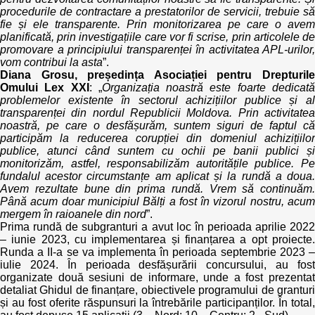
procedurile de contractare a prestatorilor de servicii, trebuie să
fie și ele transparente. Prin monitorizarea pe care o avem
planificată, prin investigațiile care vor fi scrise, prin articolele de
promovare a principiului transparenței în activitatea APL-urilor,
vom contribui la asta
”.
Diana Grosu, președința Asociației pentru Drepturile
Omului Lex XXI
: „
Organizația noastră este foarte dedicat
problemelor existente în sectorul achizițiilor publice și al
transparenței din nordul Republicii Moldova. Prin activitatea
noastră, pe care o desfășurăm, suntem siguri de faptul că
participăm la reducerea corupției din domeniul achizițiilor
publice, atunci când suntem cu ochii pe banii publici și
monitorizăm, astfel, responsabilizăm autoritățile publice. Pe
fundalul acestor circumstanțe am aplicat și la rundă a doua.
Avem rezultate bune din prima rundă. Vrem să continuăm.
Până acum doar municipiul Bălți a fost în vizorul nostru, acum
mergem în raioanele din nord
”.
Prima rundă de subgranturi a avut loc în perioada aprilie 2022
– iunie 2023, cu implementarea și finanțarea a opt proiecte.
Runda a II-a se va implementa în perioada septembrie 2023 –
iulie 2024. În perioada desfășurării concursului, au fost
organizate două sesiuni de informare, unde a fost prezentat
detaliat Ghidul de finanțare, obiectivele programului de granturi
și au fost oferite răspunsuri la întrebările participanților. În total,