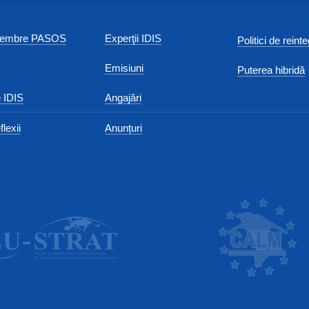
 membre PASOS
Experţii IDIS
Politici de reint
Emisiuni
Puterea hibridă
 IDIS
Angajări
flexii
Anunțuri