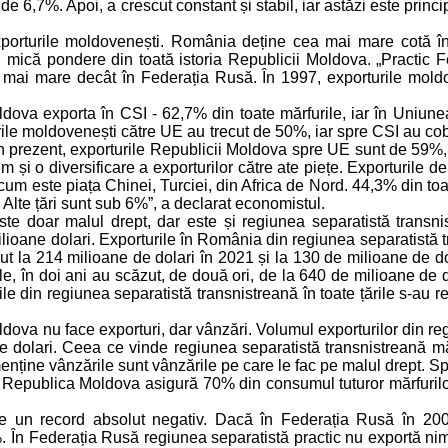
 6,7%. Apoi, a crescut constant și stabil, iar astăzi este princip
porturile moldovenești. România deține cea mai mare cotă în 
că pondere din toată istoria Republicii Moldova. „Practic Fed
 mai mare decât în Federația Rusă. În 1997, exporturile mold
dova exporta în CSI - 62,7% din toate mărfurile, iar în Uniu
rile moldovenești către UE au trecut de 50%, iar spre CSI au c
n prezent, exporturile Republicii Moldova spre UE sunt de 59%,
m și o diversificare a exporturilor către ate piețe. Exporturile
 cum este piața Chinei, Turciei, din Africa de Nord. 44,3% din t
 Alte țări sunt sub 6%”, a declarat economistul.
 doar malul drept, dar este și regiunea separatistă transnis
ioane dolari. Exporturile în România din regiunea separatistă tr
zut la 214 milioane de dolari în 2021 și la 130 de milioane de do
ile, în doi ani au scăzut, de două ori, de la 640 de milioane de 
ile din regiunea separatistă transnistreană în toate țările s-au
dova nu face exporturi, dar vânzări. Volumul exporturilor din reg
ne dolari. Ceea ce vinde regiunea separatistă transnistreană mă
menține vânzările sunt vânzările pe care le fac pe malul drept. 
 Republica Moldova asigură 70% din consumul tuturor mărfurilor
re un record absolut negativ. Dacă în Federația Rusă în 20
. În Federația Rusă regiunea separatistă practic nu exportă nim