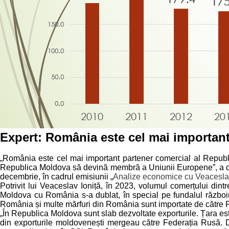
Expert: România este cel mai important
„România este cel mai important partener comercial al Republi
Republica Moldova să devină membră a Uniunii Europene”, a declara
decembrie, în cadrul emisiunii „
Analize economice cu Veaceslav
Potrivit lui Veaceslav Ioniță, în 2023, volumul comerțului din
Moldova cu România s-a dublat, în special pe fundalul războiu
România și multe mărfuri din România sunt importate de către 
„În Republica Moldova sunt slab dezvoltate exporturile. Țara es
din exporturile moldovenești mergeau către Federația Rusă. Da