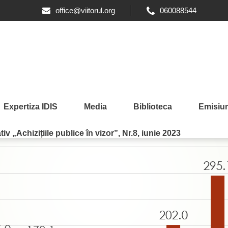
office@viitorul.org
060088544
Expertiza IDIS
Media
Biblioteca
Emisiun
iv „Achizițiile publice în vizor”, Nr.8, iunie 2023