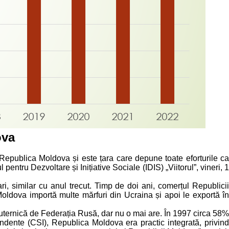
ova
Republica Moldova și este țara care depune toate eforturile ca
ntru Dezvoltare și Inițiative Sociale (IDIS) „Viitorul”, vineri, 1
i, similar cu anul trecut. Timp de doi ani, comerțul Republicii
ldova importă multe mărfuri din Ucraina și apoi le exportă în
puternică de Federația Rusă, dar nu o mai are. În 1997 circa 58%
ndente (CSI), Republica Moldova era practic integrată, privind