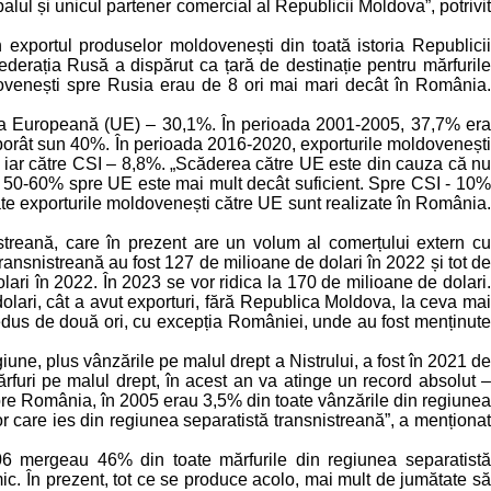
alul și unicul partener comercial al Republicii Moldova”, potrivit
exportul produselor moldovenești din toată istoria Republicii
erația Rusă a dispărut ca țară de destinație pentru mărfurile
ovenești spre Rusia erau de 8 ori mai mari decât în România.
nea Europeană (UE) – 30,1%. În perioada 2001-2005, 37,7% era
oborât sun 40%. În perioada 2016-2020, exporturile moldovenești
 iar către CSI – 8,8%. „Scăderea către UE este din cauza că nu
 de 50-60% spre UE este mai mult decât suficient. Spre CSI - 10%
oate exporturile moldovenești către UE sunt realizate în România.
treană, care în prezent are un volum al comerțului extern cu
ansnistreană au fost 127 de milioane de dolari în 2022 și tot de
lari în 2022. În 2023 se vor ridica la 170 de milioane de dolari.
dolari, cât a avut exporturi, fără Republica Moldova, la ceva mai
 redus de două ori, cu excepția României, unde au fost menținute
iune, plus vânzările pe malul drept a Nistrului, a fost în 2021 de
rfuri pe malul drept, în acest an va atinge un record absolut –
Spre România, în 2005 erau 3,5% din toate vânzările din regiunea
 care ies din regiunea separatistă transnistreană”, a menționat
06 mergeau 46% din toate mărfurile din regiunea separatistă
ic. În prezent, tot ce se produce acolo, mai mult de jumătate să