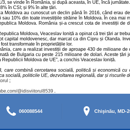
3, se vinde în România, și după aceasta, în UE, încă jumătate. 
 în CSI; și 9% în alte țări.
lica Moldova au cunoscut un declin până în 2016, când erau de 
sau 10% din toate investițiile străine în Moldova. În cea mai ma
ublica Moldova. România și-a crescut cota de investiții de dou
 Republica Moldova, Veaceslav Ioniță a opinat că trei țări ar treb
ot capital moldovenesc, dar marcat ca din Cipru și Olanda. Inves
ost transformate în proprietățile lor.
nia, care a realizat investiții de aproape 430 de milioane de 
mată de Bulgaria cu peste 215 milioane de dolari. Aceste țări j
a Republicii Moldova de UE”, a conchis Veaceslav Ioniță.
93, care combină cercetarea socială, politică și economică cu 
socială, politicile UE, dezvoltarea regională, dar și riscurile de
orul
;
ube.com/@idisviitorul8539
.
060088544
Chişinău, MD-20