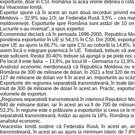
exporturile, doar în CSI. România la acea vreme deținea o cotă de
lui Veaceslav Ioniță.
Expertul spune că în acest an sunt două recorduri privind ex
Moldova – 32,9% sau 1/3; iar Federația Rusă 3,5% – cea mai mi
moldovenești. Exporturile spre România sunt astăzi de 10 ori
Lucrurile s-au inversat”, a spus expertul.
Economistul declară că în perioada 1996-2000, Republica Mol
ponderea exporturilor în UE și 54,1% în CSI. Din 2006, exportu
spre UE au ajuns la 66,7%, iar spre CSI au coborât la 14,8%. Î
avem încă o integrare puternică în UE. Totodată, trebuie să ave
este suficient. Restul 30-40% trebuie să ajungă și pe piețe noi,
Pe locul II este Italia – 13,9%, pe locul III – Germania cu 11,9%.
Analistul economic menționează că Republica Moldova nu este
România de 300 de milioane de dolari. În 2021 a fost 320 de mil
127 de milioane de dolari vor fi în acest an. Importurile au scă
Exporturile din regiunea separatistă transnistreană, în toate țăr
mult de 300 de milioane de dolari în acest an. Practic, exportur
volumele de exporturi.
„Regiunea separatistă transnistreană în interiorul Republicii Mol
940 de milioane dolari, iar în acest an va fi de 700 de milioa
53,3%. În regiune este o prăbușire a exporturilor și ceea ce le 
separatistă transnistreană. Astăzi au ajuns la 18%. România și
analistul economic.
Veaceslav Ioniță susține că Federația Rusă, în acest an, a
transnistreană, în acest an au ajuns la minimum istoric de 7,6%