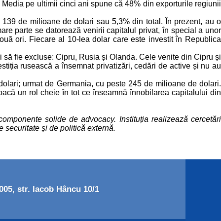
Media pe ultimii cinci ani spune că 48% din exporturile regiunii
139 de milioane de dolari sau 5,3% din total. În prezent, au o
re parte se datorează venirii capitalul privat, în special a unor
ă ori. Fiecare al 10-lea dolar care este investit în Republica
ui să fie excluse: Cipru, Rusia și Olanda. Cele venite din Cipru și
tiția rusească a însemnat privatizări, cedări de active și nu au
dolari; urmat de Germania, cu peste 245 de milioane de dolari.
oacă un rol cheie în tot ce înseamnă înnobilarea capitalului din
componente solide de advocacy. Instituția realizează cercetări
 securitate și de politică externă.
05, str. Iacob Hâncu 10/1