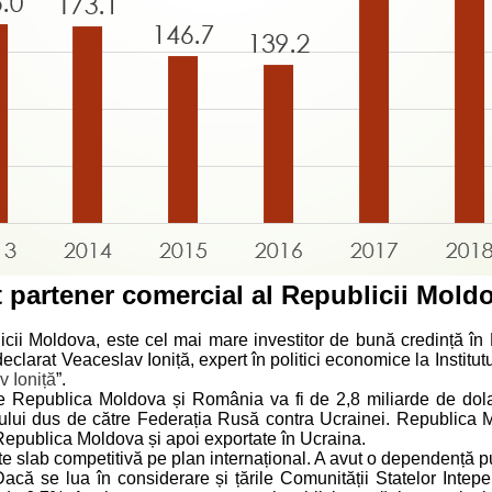
 partener comercial al Republicii Mold
cii Moldova, este cel mai mare investitor de bună credință în 
t Veaceslav Ioniță, expert în politici economice la Institutul pe
 Ioniță
”.
tre Republica Moldova și România va fi de 2,8 miliarde de dolar
lui dus de către Federația Rusă contra Ucrainei. Republica Mo
Republica Moldova și apoi exportate în Ucraina.
te slab competitivă pe plan internațional. A avut o dependență 
că se lua în considerare și țările Comunității Statelor Intepe