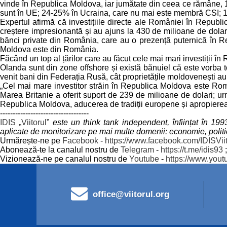
vinde în Republica Moldova, iar jumătate din ceea ce rămâne, 1/
sunt în UE; 24-25% în Ucraina, care nu mai este membră CSI; 18%
Expertul afirmă că investițiile directe ale României în Repub
creștere impresionantă și au ajuns la 430 de milioane de dolari 
bănci private din România, care au o prezență puternică în Rep
Moldova este din România.
Făcând un top al țărilor care au făcut cele mai mari investiții în
Olanda sunt din zone offshore și există bănuiel că este vorba t
venit bani din Federația Rusă, cât proprietățile moldovenești au f
„Cel mai mare investitor străin în Republica Moldova este Româ
Marea Britanie a oferit suport de 239 de milioane de dolari; ur
Republica Moldova, aducerea de tradiții europene și apropiere
-----------------------------------
IDIS „Viitorul”
este un think tank independent, înființat în 19
aplicate de monitorizare pe mai multe domenii: economie, politica 
Urmărește-ne pe
Facebook
-
https://www.facebook.com/IDISViit
Abonează-te la canalul nostru de
Telegram
-
https://t.me/idis93
;
Vizionează-ne pe canalul nostru de
Youtube
-
https://www.yout
office@viitorul.org