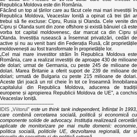
Republica Moldova este din România.
Făcând un top al țărilor care au făcut cele mai mari investiții în
Republica Moldova, Veaceslav Ioniță a opinat că trei țări ar
trebui să fie excluse: Cipru, Rusia și Olanda. Cele venite din
Cipru și Olanda sunt din zone offshore și există bănuiel că este
vorba tot capital moldovenesc, dar marcat ca din Cipru și
Olanda. Investiția rusească a însemnat privatizări, cedări de
active și nu au venit bani din Federația Rusă, cât proprietățile
moldovenești au fost transformate în proprietățile lor.
„Cel mai mare investitor străin în Republica Moldova este
România, care a realizat investiții de aproape 430 de milioane
de dolari; urmat de Germania, cu peste 245 de milioane de
dolari. Marea Britanie a oferit suport de 239 de milioane de
dolari; urmată de Bulgaria cu peste 215 milioane de dolari.
Aceste țări joacă un rol cheie în tot ce înseamnă înnobilarea
capitalului din Republica Moldova, aducerea de tradiții
europene și apropierea Republicii Moldova de UE”, a conchis
Veaceslav Ioniță.
-----------------------------------
IDIS „Viitorul”
este un think tank independent, înființat în 1993
care combină cercetarea socială, politică și economică cu
componente solide de advocacy. Instituția realizează cercetări
aplicate de monitorizare pe mai multe domenii: economie,
politica socială, politicile UE, dezvoltarea regională, dar și
riscurile de securitate și de politică externă.