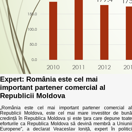
Best parctices
Reports
Governance transparency
Projects in progres
Sociometric Laboratory
Implemented projects
People Watch
Procedures manual
National Business Agenda
Notes & positions
Expert: România este cel mai
Democratic process
Institutional Charter IDIS
important partener comercial al
15 minutes of economic realism
Republicii Moldova
Announcements
Hybrid power
„România este cel mai important partener comercial al
IDIS International Advisory Board
Republicii Moldova, este cel mai mare investitor de bună
credință în Republica Moldova și este țara care depune toate
EU-STRAT bulletin
eforturile ca Republica Moldova să devină membră a Uniunii
Europene”, a declarat Veaceslav Ioniță, expert în politici