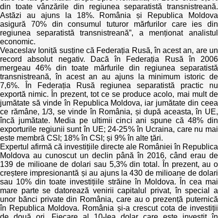
din toate vânzările din regiunea separatistă transnistreană.
Astăzi au ajuns la 18%. România și Republica Moldova
asigură 70% din consumul tuturor mărfurilor care ies din
regiunea separatistă transnistreană”, a menționat analistul
economic.
Veaceslav Ioniță susține că Federația Rusă, în acest an, are un
record absolut negativ. Dacă în Federația Rusă în 2006
mergeau 46% din toate mărfurile din regiunea separatistă
transnistreană, în acest an au ajuns la minimum istoric de
7,6%. În Federația Rusă regiunea separatistă practic nu
exportă nimic. În prezent, tot ce se produce acolo, mai mult de
jumătate să vinde în Republica Moldova, iar jumătate din ceea
ce rămâne, 1/3, se vinde în România, și după aceasta, în UE,
încă jumătate. Media pe ultimii cinci ani spune că 48% din
exporturile regiunii sunt în UE; 24-25% în Ucraina, care nu mai
este membră CSI; 18% în CSI; și 9% în alte țări.
Expertul afirmă că investițiile directe ale României în Republica
Moldova au cunoscut un declin până în 2016, când erau de
139 de milioane de dolari sau 5,3% din total. În prezent, au o
creștere impresionantă și au ajuns la 430 de milioane de dolari
sau 10% din toate investițiile străine în Moldova. În cea mai
mare parte se datorează venirii capitalul privat, în special a
unor bănci private din România, care au o prezență puternică
în Republica Moldova. România și-a crescut cota de investiții
de două ori. Fiecare al 10-lea dolar care este investit în