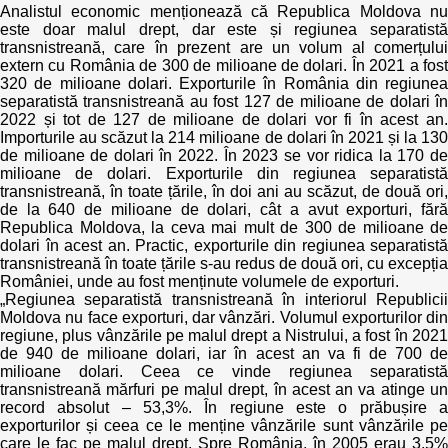
Analistul economic menționează că Republica Moldova nu
este doar malul drept, dar este și regiunea separatistă
transnistreană, care în prezent are un volum al comerțului
extern cu România de 300 de milioane de dolari. În 2021 a fost
320 de milioane dolari. Exporturile în România din regiunea
separatistă transnistreană au fost 127 de milioane de dolari în
2022 și tot de 127 de milioane de dolari vor fi în acest an.
Importurile au scăzut la 214 milioane de dolari în 2021 și la 130
de milioane de dolari în 2022. În 2023 se vor ridica la 170 de
milioane de dolari. Exporturile din regiunea separatistă
transnistreană, în toate țările, în doi ani au scăzut, de două ori,
de la 640 de milioane de dolari, cât a avut exporturi, fără
Republica Moldova, la ceva mai mult de 300 de milioane de
dolari în acest an. Practic, exporturile din regiunea separatistă
transnistreană în toate țările s-au redus de două ori, cu excepția
României, unde au fost menținute volumele de exporturi.
„Regiunea separatistă transnistreană în interiorul Republicii
Moldova nu face exporturi, dar vânzări. Volumul exporturilor din
regiune, plus vânzările pe malul drept a Nistrului, a fost în 2021
de 940 de milioane dolari, iar în acest an va fi de 700 de
milioane dolari. Ceea ce vinde regiunea separatistă
transnistreană mărfuri pe malul drept, în acest an va atinge un
record absolut – 53,3%. În regiune este o prăbușire a
exporturilor și ceea ce le menține vânzările sunt vânzările pe
care le fac pe malul drept. Spre România, în 2005 erau 3,5%