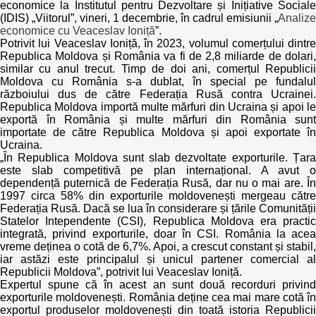
Transparency of state – owned enterprises
economice la Institutul pentru Dezvoltare și Inițiative Sociale
(IDIS) „Viitorul”, vineri, 1 decembrie, în cadrul emisiunii „
Analize
economice cu Veaceslav Ioniță
”.
The best and the worst local policies in Moldova
Potrivit lui Veaceslav Ioniță, în 2023, volumul comerțului dintre
Republica Moldova și România va fi de 2,8 miliarde de dolari,
Democracy, independence and transparency of key
similar cu anul trecut. Timp de doi ani, comerțul Republicii
public institutions in Moldova
Moldova cu România s-a dublat, în special pe fundalul
războiului dus de către Federația Rusă contra Ucrainei.
Republica Moldova importă multe mărfuri din Ucraina și apoi le
Integrity of public procurement in Moldova
exportă în România și multe mărfuri din România sunt
importate de către Republica Moldova și apoi exportate în
Public procurement
Ucraina.
„În Republica Moldova sunt slab dezvoltate exporturile. Țara
este slab competitivă pe plan internațional. A avut o
dependență puternică de Federația Rusă, dar nu o mai are. În
1997 circa 58% din exporturile moldovenești mergeau către
Federația Rusă. Dacă se lua în considerare și țările Comunității
Statelor Intependente (CSI), Republica Moldova era practic
integrată, privind exporturile, doar în CSI. România la acea
vreme deținea o cotă de 6,7%. Apoi, a crescut constant și stabil,
iar astăzi este principalul și unicul partener comercial al
Republicii Moldova”, potrivit lui Veaceslav Ioniță.
Expertul spune că în acest an sunt două recorduri privind
exporturile moldovenești. România deține cea mai mare cotă în
exportul produselor moldovenești din toată istoria Republicii