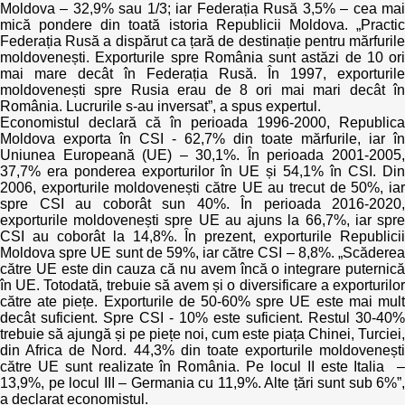
Moldova – 32,9% sau 1/3; iar Federația Rusă 3,5% – cea mai
mică pondere din toată istoria Republicii Moldova. „Practic
Federația Rusă a dispărut ca țară de destinație pentru mărfurile
moldovenești. Exporturile spre România sunt astăzi de 10 ori
mai mare decât în Federația Rusă. În 1997, exporturile
moldovenești spre Rusia erau de 8 ori mai mari decât în
România. Lucrurile s-au inversat”, a spus expertul.
Economistul declară că în perioada 1996-2000, Republica
Moldova exporta în CSI - 62,7% din toate mărfurile, iar în
Uniunea Europeană (UE) – 30,1%. În perioada 2001-2005,
37,7% era ponderea exporturilor în UE și 54,1% în CSI. Din
2006, exporturile moldovenești către UE au trecut de 50%, iar
spre CSI au coborât sun 40%. În perioada 2016-2020,
exporturile moldovenești spre UE au ajuns la 66,7%, iar spre
CSI au coborât la 14,8%. În prezent, exporturile Republicii
Moldova spre UE sunt de 59%, iar către CSI – 8,8%. „Scăderea
către UE este din cauza că nu avem încă o integrare puternică
în UE. Totodată, trebuie să avem și o diversificare a exporturilor
către ate piețe. Exporturile de 50-60% spre UE este mai mult
decât suficient. Spre CSI - 10% este suficient. Restul 30-40%
trebuie să ajungă și pe piețe noi, cum este piața Chinei, Turciei,
din Africa de Nord. 44,3% din toate exporturile moldovenești
către UE sunt realizate în România. Pe locul II este Italia –
13,9%, pe locul III – Germania cu 11,9%. Alte țări sunt sub 6%”,
a declarat economistul.