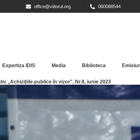
office@viitorul.org
060088544
Expertiza IDIS
Media
Biblioteca
Emisiun
iv „Achizițiile publice în vizor”, Nr.8, iunie 2023