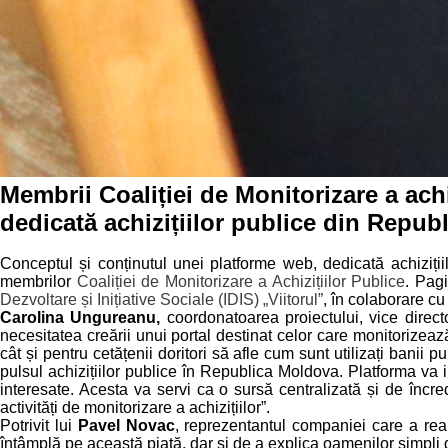
Membrii Coaliției de Monitorizare a ach
dedicată achizițiilor publice din Repu
Conceptul și conținutul unei platforme web, dedicată achiziții
membrilor
Coaliției de Monitorizare a Achizițiilor Publice
. Pagi
Dezvoltare și Inițiative Sociale (IDIS) „Viitorul”
, în colaborare c
Carolina Ungureanu,
coordonatoarea proiectului, vice direct
necesitatea creării unui portal destinat celor care monitorizează 
cât și pentru cetățenii doritori să afle cum sunt utilizați banii p
pulsul achizițiilor publice în Republica Moldova. Platforma va in
interesate. Acesta va servi ca o sursă centralizată și de încr
activități de monitorizare a achizițiilor”.
Potrivit lui
Pavel Novac
, reprezentantul companiei care a real
întâmplă pe această piață, dar și de a explica oamenilor simpli de 