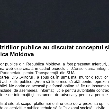
izițiilor publice au discutat conceptul 
blica Moldova
lor publice din Republica Moldova, a fost prezentat miercuri, 
na web este creată în cadrul proiectului „
Consolidarea integrită
u
Parteneriat
ul
pentru Transparenţă
din SUA.
oarea IDIS „Viitorul", a spus că în urma mai multor discuțiilor
achizițiile publice. „Vrem să fie o resursă atât pentru reprezentan
ublici. Ne dorim ca această platformă online să fie un instrument u
clude, de asemenea, informații utile pentru autoritățile contracta
edere de informații și instrument de advocacy pentru a permite
izat site-ul, scopul platformei online este de a prezenta opinie
ce achizițiile publice trebuie să fie în vizorul societății civile.