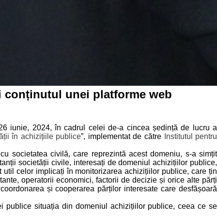
și conținutul unei platforme web
26 iunie, 2024, în cadrul celei de-a cincea ședință de lucru a
ții în achizițiile publice
”, implementat de către
Institutul pentr
 cu societatea civilă, care reprezintă acest domeniu, s-a simți
ții societății civile, interesați de domeniul achizițiilor publice,
til celor implicați în monitorizarea achizițiilor publice, care țin
nte, operatorii economici, factorii de decizie și orice alte părți
 coordonarea și cooperarea părților interesate care desfășoară
i publice situația din domeniul achizițiilor publice, ceea ce s