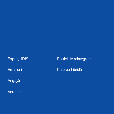
Experţii IDIS
Politici de reintegrare
Emisiuni
Puterea hibridă
Angajări
Anunțuri