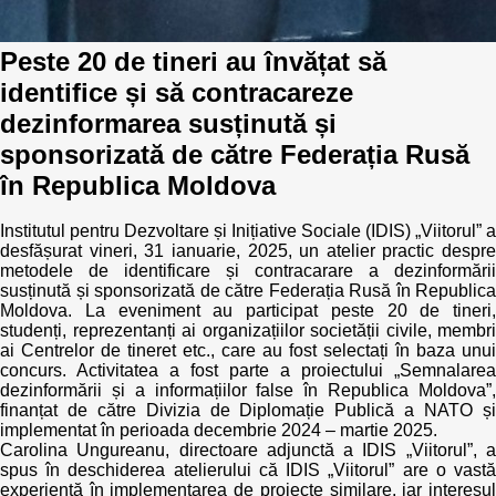
Peste 20 de tineri au învățat să
identifice și să contracareze
dezinformarea susținută și
sponsorizată de către Federația Rusă
în Republica Moldova
Institutul pentru Dezvoltare și Inițiative Sociale (IDIS) „Viitorul” a
desfășurat vineri, 31 ianuarie, 2025, un atelier practic despre
metodele de identificare și contracarare a dezinformării
susținută și sponsorizată de către Federația Rusă în Republica
Moldova. La eveniment au participat peste 20 de tineri,
studenți, reprezentanți ai organizațiilor societății civile, membri
ai Centrelor de tineret etc., care au fost selectați în baza unui
concurs. Activitatea a fost parte a proiectului „Semnalarea
dezinformării și a informațiilor false în Republica Moldova”,
finanțat de către Divizia de Diplomație Publică a NATO și
implementat în perioada decembrie 2024 – martie 2025.
Carolina Ungureanu, directoare adjunctă a IDIS „Viitorul”, a
spus în deschiderea atelierului că IDIS „Viitorul” are o vastă
experiență în implementarea de proiecte similare, iar interesul