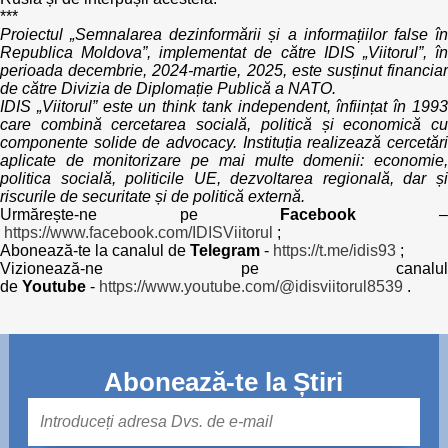
***
Proiectul „Semnalarea dezinformării și a informațiilor false în
Republica Moldova”, implementat de către IDIS „Viitorul”, în
perioada decembrie, 2024-martie, 2025, este susținut financiar
de către Divizia de Diplomație Publică a NATO.
IDIS „Viitorul” este un think tank independent, înființat în 1993
care combină cercetarea socială, politică și economică cu
componente solide de advocacy. Instituția realizează cercetări
aplicate de monitorizare pe mai multe domenii: economie,
politica socială, politicile UE, dezvoltarea regională, dar și
riscurile de securitate și de politică externă.
Urmărește-ne pe
Facebook
https://www.facebook.com/IDISViitorul
;
Abonează-te la canalul de
Telegram
-
https://t.me/idis93
;
Vizionează-ne pe canalul
de
Youtube
-
https://www.youtube.com/@idisviitorul8539
.
Abonează-te la Știri
Mail