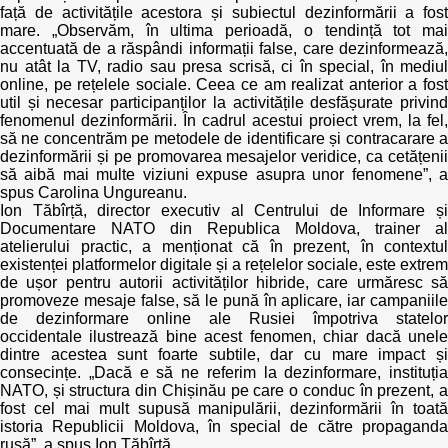
față de activitățile acestora și subiectul dezinformării a fost
mare. „Observăm, în ultima perioadă, o tendință tot mai
accentuată de a răspândi informații false, care dezinformează,
nu atât la TV, radio sau presa scrisă, ci în special, în mediul
online, pe rețelele sociale. Ceea ce am realizat anterior a fost
util și necesar participanților la activitățile desfășurate privind
fenomenul dezinformării. În cadrul acestui proiect vrem, la fel,
să ne concentrăm pe metodele de identificare și contracarare a
dezinformării și pe promovarea mesajelor veridice, ca cetățenii
să aibă mai multe viziuni expuse asupra unor fenomene”, a
spus Carolina Ungureanu.
Ion Tăbîrță, director executiv al Centrului de Informare și
Documentare NATO din Republica Moldova, trainer al
atelierului practic, a menționat că în prezent, în contextul
existenței platformelor digitale și a rețelelor sociale, este extrem
de ușor pentru autorii activităților hibride, care urmăresc să
promoveze mesaje false, să le pună în aplicare, iar campaniile
de dezinformare online ale Rusiei împotriva statelor
occidentale ilustrează bine acest fenomen, chiar dacă unele
dintre acestea sunt foarte subtile, dar cu mare impact și
consecințe. „Dacă e să ne referim la dezinformare, instituția
NATO, și structura din Chișinău pe care o conduc în prezent, a
fost cel mai mult supusă manipulării, dezinformării în toată
istoria Republicii Moldova, în special de către propaganda
rusă”, a spus Ion Tăbîrță.