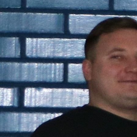
Politici regionale
Rapoarte
Bunele practici
Inițiative în derulare
Laborator sociometric
Inițiative desfășurate
Transparența guvernării locale
Manual de proceduri
People Watch
Note & poziții​
Proces democratic
Organigrama IDIS
Agenda Națională de Business
Anunțuri
Puterea hibridă
Consiliul consulativ internațional IDIS
15 minute de realism economic