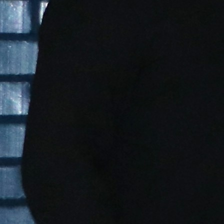
Trend Hunter
Buletin EU-STRAT
Aplică la BUNELE PRACTICI
Transparența întreprinderilor de stat
Cele mai bune și cele mai proaste politici locale din
Moldova
Democrația, independența și transparența instituțiilor
publice-cheie din Moldova
Achiziții publice
Achizițiile publice în vizorul societății civile