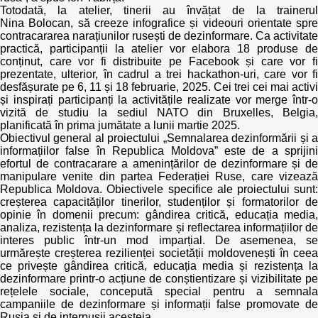
Totodată, la atelier, tinerii au învățat de la trainerul
Nina Bolocan, să creeze infografice și videouri orientate spre
contracararea narațiunilor rusești de dezinformare. Ca activitate
practică, participanții la atelier vor elabora 18 produse de
conținut, care vor fi distribuite pe Facebook și care vor fi
prezentate, ulterior, în cadrul a trei hackathon-uri, care vor fi
desfășurate pe 6, 11 și 18 februarie, 2025. Cei trei cei mai activi
și inspirați participanți la activitățile realizate vor merge într-o
vizită de studiu la sediul NATO din Bruxelles, Belgia,
planificată în prima jumătate a lunii martie 2025.
Obiectivul general al proiectului „Semnalarea dezinformării și a
informațiilor false în Republica Moldova” este de a sprijini
efortul de contracarare a amenințărilor de dezinformare și de
manipulare venite din partea Federației Ruse, care vizează
Republica Moldova. Obiectivele specifice ale proiectului sunt:
creșterea capacităților tinerilor, studenților și formatorilor de
opinie în domenii precum: gândirea critică, educația media,
analiza, rezistența la dezinformare și reflectarea informațiilor de
interes public într-un mod imparțial. De asemenea, se
urmărește creșterea rezilienței societății moldovenești în ceea
ce privește gândirea critică, educația media și rezistența la
dezinformare printr-o acțiune de conștientizare și vizibilitate pe
rețelele sociale, concepută special pentru a semnala
campaniile de dezinformare și informații false promovate de
Rusia și de interpușii acesteia.