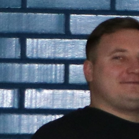
Best parctices
Reports
Governance transparency
Projects in progres
Sociometric Laboratory
Implemented projects
People Watch
Procedures manual
National Business Agenda
Notes & positions
Democratic process
Institutional Charter IDIS
15 minutes of economic realism
Announcements
Hybrid power
IDIS International Advisory Board
EU-STRAT bulletin