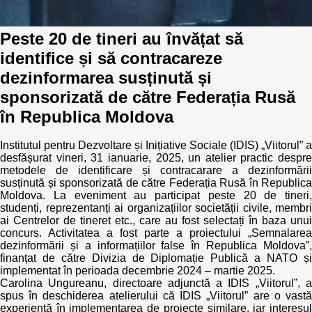
Peste 20 de tineri au învățat să
identifice și să contracareze
dezinformarea susținută și
sponsorizată de către Federația Rusă
în Republica Moldova
Institutul pentru Dezvoltare și Inițiative Sociale (IDIS) „Viitorul” a
desfășurat vineri, 31 ianuarie, 2025, un atelier practic despre
metodele de identificare și contracarare a dezinformării
susținută și sponsorizată de către Federația Rusă în Republica
Moldova. La eveniment au participat peste 20 de tineri,
studenți, reprezentanți ai organizațiilor societății civile, membri
ai Centrelor de tineret etc., care au fost selectați în baza unui
concurs. Activitatea a fost parte a proiectului „Semnalarea
dezinformării și a informațiilor false în Republica Moldova”,
finanțat de către Divizia de Diplomație Publică a NATO și
implementat în perioada decembrie 2024 – martie 2025.
Carolina Ungureanu, directoare adjunctă a IDIS „Viitorul”, a
spus în deschiderea atelierului că IDIS „Viitorul” are o vastă
experiență în implementarea de proiecte similare, iar interesul