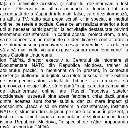
față de activitățile acestora și subiectul dezinformării a fost
mare. „Observăm, în ultima perioadă, o tendință tot mai
accentuată de a răspândi informații false, care dezinformează,
nu atât la TV, radio sau presa scrisă, ci în special, în mediul
online, pe rețelele sociale. Ceea ce am realizat anterior a fost
util și necesar participanților la activitățile desfășurate privind
fenomenul dezinformării. În cadrul acestui proiect vrem, la fel,
să ne concentrăm pe metodele de identificare și contracarare a
dezinformării și pe promovarea mesajelor veridice, ca cetățenii
să aibă mai multe viziuni expuse asupra unor fenomene”, a
spus Carolina Ungureanu.
Ion Tăbîrță, director executiv al Centrului de Informare și
Documentare NATO din Republica Moldova, trainer al
atelierului practic, a menționat că în prezent, în contextul
existenței platformelor digitale și a rețelelor sociale, este extrem
de ușor pentru autorii activităților hibride, care urmăresc să
promoveze mesaje false, să le pună în aplicare, iar campaniile
de dezinformare online ale Rusiei împotriva statelor
occidentale ilustrează bine acest fenomen, chiar dacă unele
dintre acestea sunt foarte subtile, dar cu mare impact și
consecințe. „Dacă e să ne referim la dezinformare, instituția
NATO, și structura din Chișinău pe care o conduc în prezent, a
fost cel mai mult supusă manipulării, dezinformării în toată
istoria Republicii Moldova, în special de către propaganda
rusă”, a spus Ion Tăbîrță.