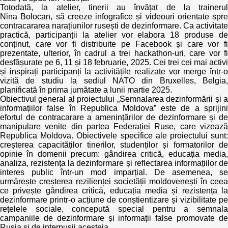
Totodată, la atelier, tinerii au învățat de la trainerul
Nina Bolocan, să creeze infografice și videouri orientate spre
contracararea narațiunilor rusești de dezinformare. Ca activitate
practică, participanții la atelier vor elabora 18 produse de
conținut, care vor fi distribuite pe Facebook și care vor fi
prezentate, ulterior, în cadrul a trei hackathon-uri, care vor fi
desfășurate pe 6, 11 și 18 februarie, 2025. Cei trei cei mai activi
și inspirați participanți la activitățile realizate vor merge într-o
vizită de studiu la sediul NATO din Bruxelles, Belgia,
planificată în prima jumătate a lunii martie 2025.
Obiectivul general al proiectului „Semnalarea dezinformării și a
informațiilor false în Republica Moldova” este de a sprijini
efortul de contracarare a amenințărilor de dezinformare și de
manipulare venite din partea Federației Ruse, care vizează
Republica Moldova. Obiectivele specifice ale proiectului sunt:
creșterea capacităților tinerilor, studenților și formatorilor de
opinie în domenii precum: gândirea critică, educația media,
analiza, rezistența la dezinformare și reflectarea informațiilor de
interes public într-un mod imparțial. De asemenea, se
urmărește creșterea rezilienței societății moldovenești în ceea
ce privește gândirea critică, educația media și rezistența la
dezinformare printr-o acțiune de conștientizare și vizibilitate pe
rețelele sociale, concepută special pentru a semnala
campaniile de dezinformare și informații false promovate de
Rusia și de interpușii acesteia.