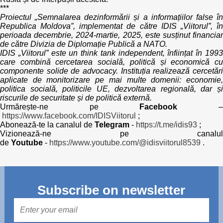
***
Proiectul „Semnalarea dezinformării și a informațiilor false în
Republica Moldova”, implementat de către IDIS „Viitorul”, în
perioada decembrie, 2024-martie, 2025, este susținut financiar
de către Divizia de Diplomație Publică a NATO.
IDIS „Viitorul” este un think tank independent, înființat în 1993
care combină cercetarea socială, politică și economică cu
componente solide de advocacy. Instituția realizează cercetări
aplicate de monitorizare pe mai multe domenii: economie,
politica socială, politicile UE, dezvoltarea regională, dar și
riscurile de securitate și de politică externă.
Urmărește-ne pe
Facebook
https://www.facebook.com/IDISViitorul
;
Abonează-te la canalul de
Telegram
-
https://t.me/idis93
;
Vizionează-ne pe canalul
de
Youtube
-
https://www.youtube.com/@idisviitorul8539
.
Subscribe on newsletter
Mail