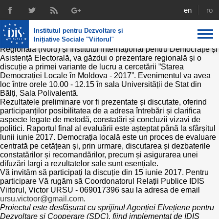
Starea Democrației Locale în Moldova -
english
rom
2017
Institutul pentru Dezvoltare şi
În data de 15 iunie 2017, Institutul pentru Dezvoltare și Inițiative
Inițiative Sociale "Viitorul
"
Sociale ”Viitorul”, în cooperare cu Agenția pentru Dezvoltare
Regională (Nord) și Institutul Internațional pentru Democrație și
Asistență Electorală, va găzdui o prezentare regională și o
Despre noi
discuție a primei variante de lucru a cercetării ”Starea
Democrației Locale în Moldova - 2017”. Evenimentul va avea
Profil
Expertiza IDIS
loc între orele 10.00 - 12.15 în sala Universității de Stat din
Bălți, Sala Polivalentă.
Rezultatele preliminare vor fi prezentate și discutate, oferind
Politici de reintegrare
Media
Recrutare
participanților posibilitatea de a adresa întrebări și clarifica
aspecte legate de metodă, constatări și concluzii vizavi de
Biblioteca
Politici economice
Chairman's legacy
politici. Raportul final al evaluării este așteptat până la sfârșitul
lunii iunie 2017. Democrația locală este un proces de evaluare
Emisiuni
centrată pe cetățean și, prin urmare, discutarea și dezbaterile
Achizițiile publice în infografice
Acorduri semnate
constatărilor și recomandărilor, precum și asigurarea unei
Buletinul informativ „Achizițiile publice în vizor”,
difuzări largi a rezultatelor sale sunt esențiale.
Nr.8, iunie 2023
Integrare europeană
Vă invităm să participați la discuție din 15 iunie 2017. Pentru
Echipa
participare Vă rugăm să Coordonatorul Relații Publice IDIS
Viitorul, Victor URSU - 069017396 sau la adresa de email
Politici sociale
Scrisori de mulțumire
ursu.victoor@gmail.com
.
Proiectul este desfășurat cu sprijinul Agenției Elvețiene pentru
Investigații în achizțiile publice
Dezvoltare și Cooperare (SDC), fiind implementat de IDIS
Media despre IDIS