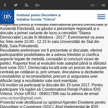
Starea Democrației Locale în Moldova -
english
rom
2017
Institutul pentru Dezvoltare şi
În data de 15 iunie 2017, Institutul pentru Dezvoltare și Inițiative
Inițiative Sociale "Viitorul
"
Sociale ”Viitorul”, în cooperare cu Agenția pentru Dezvoltare
Regională (Nord) și Institutul Internațional pentru Democrație și
Asistență Electorală, va găzdui o prezentare regională și o
About us
discuție a primei variante de lucru a cercetării ”Starea
Democrației Locale în Moldova - 2017”. Evenimentul va avea
Profile
IDIS expertise
loc între orele 10.00 - 12.15 în sala Universității de Stat din
Bălți, Sala Polivalentă.
Rezultatele preliminare vor fi prezentate și discutate, oferind
Reintegration policies
Media
Recruting
participanților posibilitatea de a adresa întrebări și clarifica
aspecte legate de metodă, constatări și concluzii vizavi de
Library
Economic policies
Chairman's legacy
politici. Raportul final al evaluării este așteptat până la sfârșitul
lunii iunie 2017. Democrația locală este un proces de evaluare
Broadcast
centrată pe cetățean și, prin urmare, discutarea și dezbaterile
Public procurement course support
Signed agreements
constatărilor și recomandărilor, precum și asigurarea unei
difuzări largi a rezultatelor sale sunt esențiale.
Social policies
Vă invităm să participați la discuție din 15 iunie 2017. Pentru
Team
participare Vă rugăm să Coordonatorul Relații Publice IDIS
Viitorul, Victor URSU - 069017396 sau la adresa de email
Investigations in public procurement
Letters of thanks
ursu.victoor@gmail.com
.
Proiectul este desfășurat cu sprijinul Agenției Elvețiene pentru
Regional policy
Dezvoltare și Cooperare (SDC), fiind implementat de IDIS
Media about IDIS