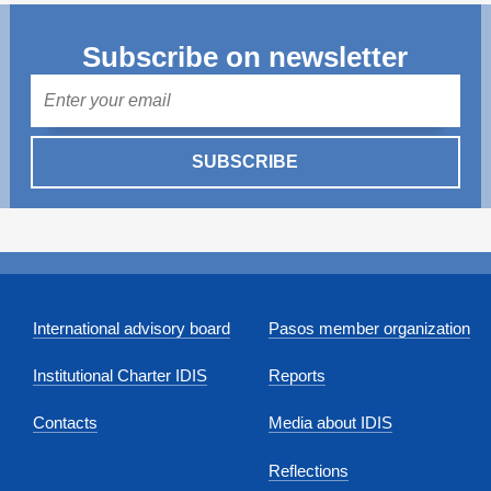
Transparency of state – owned enterprises
Subscribe on newsletter
The best and the worst local policies in Moldova
Mail
Democracy, independence and transparency of key
public institutions in Moldova
SUBSCRIBE
Integrity of public procurement in Moldova
Public procurement
International advisory board
Pasos member organization
Institutional Charter IDIS
Reports
Contacts
Media about IDIS
Reflections