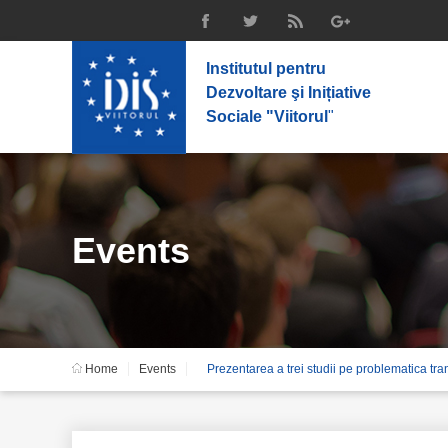
Institutul pentru
Dezvoltare şi Inițiative
Sociale "Viitorul
"
Events
Home
Events
Prezentarea a trei studii pe problematica tr