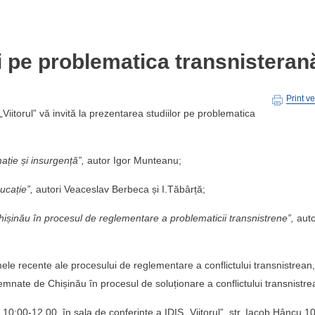
ii pe problematica transnisteran
Print v
 „Viitorul” vă invită la prezentarea studiilor pe problematica
ție și insurgență”,
autor Igor Munteanu;
ucație”,
autori Veaceslav Berbeca și I.Tăbârță;
șinău în procesul de reglementare a problematicii transnistrene”,
auto
le recente ale procesului de reglementare a conflictului transnistrean,
emnate de Chișinău în procesul de soluționare a conflictului transnistr
10:00-12.00, în sala de conferințe a IDIS „Viitorul”, str. Iacob Hâncu 10