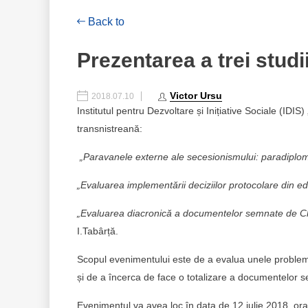
Back to
Prezentarea a trei stud
Victor Ursu
2018.07.10
Institutul pentru Dezvoltare și Inițiative Sociale (IDIS)
transnistreană:
„Paravanele externe ale secesionismului: paradiploma
„Evaluarea implementării deciziilor protocolare din ed
„
Evaluarea diacronică a documentelor semnate de Chi
I.Tabârță.
Scopul evenimentului este de a evalua unele probleme
și de a încerca de face o totalizare a documentelor s
Evenimentul va avea loc în data de 12 iulie 2018, ora 