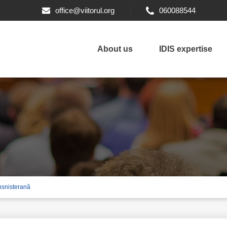
office@viitorul.org
060088544
About us
IDIS expertise
ansnisterană