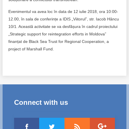
Trend Hunter
Evenimentul va avea loc în data de 12 iulie 2018, ora 10:00-
Buletin EU-STRAT
12.00, în sala de conferințe a IDIS „Viitorul”, str. Iacob Hâncu
10/1. Această activitate se va desfășura în cadrul proiectului
Aplică la BUNELE PRACTICI
„Strategic support for reintegration efforts in Moldova”
Transparența întreprinderilor de stat
finanțat de Black Sea Trust for Regional Cooperation, a
project of Marshall Fund.
Cele mai bune și cele mai proaste politici locale din
Moldova
Democrația, independența și transparența instituțiilor
publice-cheie din Moldova
Achiziții publice
Connect with us
Achizițiile publice în vizorul societății civile