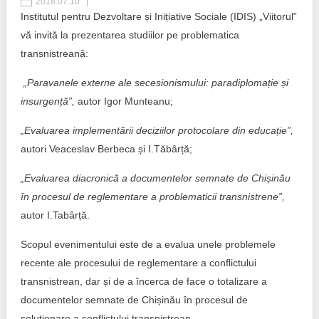
2018.07.10
Institutul pentru Dezvoltare și Inițiative Sociale (IDIS) „Viitorul”
Politici regionale
Rapoarte
vă invită la prezentarea studiilor pe problematica
transnistreană:
Bunele practici
Inițiative în derulare
„Paravanele externe ale secesionismului: paradiplomație și
Laborator sociometric
Inițiative desfășurate
insurgență”,
autor Igor Munteanu;
Transparența guvernării locale
Manual de proceduri
„Evaluarea implementării deciziilor protocolare din educație”,
autori Veaceslav Berbeca și I.Tăbârță;
People Watch
Note & poziții​
„
Evaluarea diacronică a documentelor semnate de Chișinău
Proces democratic
Organigrama IDIS
în procesul de reglementare a problematicii transnistrene”,
autor I.Tabârță.
Agenda Națională de Business
Anunțuri
Scopul evenimentului este de a evalua unele problemele
Puterea hibridă
Consiliul consulativ internațional IDIS
recente ale procesului de reglementare a conflictului
transnistrean, dar și de a încerca de face o totalizare a
15 minute de realism economic
documentelor semnate de Chișinău în procesul de
soluționare a conflictului transnistrean.