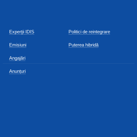
Experţii IDIS
Politici de reintegrare
Emisiuni
Puterea hibridă
Angajări
Anunțuri