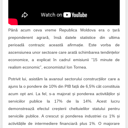
Transparency of state – owned enterprises
The best and the worst local policies in Moldova
Democracy, independence and transparency of key
Până acum ceva vreme Republica Moldova era o țară
public institutions in Moldova
preponderent agrară, însă datele statistice din ultima
perioadă contrazic această afirmație. Este vorba de
Integrity of public procurement in Moldova
ascensiunea unor sectoare care arată schimbarea tendințelor
Public procurement
economice, a explicat în cadrul emisiunii ”15 minute de
realism economic”, economistul Ion Tornea.
Potrivit lui, asistăm la avansul sectorului construcțiilor care a
ajuns la o pondere de 10% din PIB față de 6,5% cât constituia
acum opt ani. La fel, s-a majorat și ponderea activităților și
serviciilor publice la 17% de la 14%. Acest lucru
demonstrează efectul creșterii cheltuielilor statului pentru
serviciile publice. A crescut și ponderea industriei cu 1% și
activitățile de intermediere financiară plus 1%. O majorare