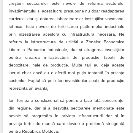
creșterii sectoarelor este nevoie de reforma sectorului
învățământului și acest lucru presupune nu doar readaptarea
curriculei dar și dotarea laboratoarelor instituțiilor vocațional
tehnice. Este nevoie de fortificarea platformelor industriale
prin înzestrarea acestora cu infrastructura necesară. Ne
referim la infrastructura de utilități a Zonelor Economice
Libere a Parcurilor Industriale, dar și atragerea investițiilor
pentru crearea infrastructurii de producție (spații de
depozitare, hale de producție. Multe țări au deja aceste
lucruri chiar dacă au o ofertă mai puțin tentantă în privința
costurilor. Faptul că pot oferi investitorilor spații de producție
reprezintă un avantaj.
Ion Tornea a concluzionat că pentru a face față concurenței
din regiune, dar și a dezvolta sectoarele menționate este
nevoie să progresăm în privința infrastructurii dar și în
privința forței de muncă care devine o problemă stringentă
pentru Republica Moldova.