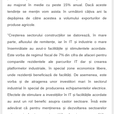
au majorat în medie cu peste 15% anual. Dacă aceste
tendințe se mențin vom asista în următorii câțiva ani la
depășirea de către acestea a volumului exporturilor de
produse agricole.
”Creșterea sectorului construcțiilor se datorează, în mare
parte, afluxului de remitențe, iar în IT și industrie o mare
însemnătate au avut-o facilitățile și stimulentele acordate.
Este vorba de regimul fiscal de 7% din cifra de afaceri pentru
companiile rezidentele ale parcurilor IT dar și crearea
platformelor industriale, în special zone economice libere,
unde rezidenții beneficiază de facilități. De asemenea, este
vorba și de atragerea unor investitori mari în sectorul
industrial în special de producerea echipamentelor electrice.
Efectele de stimulare a investițiilor în IT și facilitățile acordate
au avut un rol benefic asupra castor sectoare. Însă este
adevărat că pentru menținerea și dezvoltarea sectoarelor