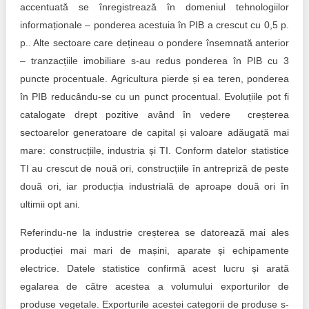
accentuată se înregistrează în domeniul tehnologiilor
informaționale – ponderea acestuia în PIB a crescut cu 0,5 p.
p.. Alte sectoare care dețineau o pondere însemnată anterior
– tranzacțiile imobiliare s-au redus ponderea în PIB cu 3
puncte procentuale. Agricultura pierde și ea teren, ponderea
în PIB reducându-se cu un punct procentual. Evoluțiile pot fi
catalogate drept pozitive având în vedere creșterea
sectoarelor generatoare de capital și valoare adăugată mai
mare: construcțiile, industria și TI. Conform datelor statistice
TI au crescut de nouă ori, construcțiile în antrepriză de peste
două ori, iar producția industrială de aproape două ori în
ultimii opt ani.
Referindu-ne la industrie creșterea se datorează mai ales
producției mai mari de mașini, aparate și echipamente
electrice. Datele statistice confirmă acest lucru și arată
egalarea de către acestea a volumului exporturilor de
produse vegetale. Exporturile acestei categorii de produse s-