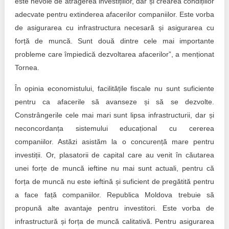
este nevoie de atragerea investițiilor, dar și crearea condițiilor
adecvate pentru extinderea afacerilor companiilor. Este vorba
de asigurarea cu infrastructura necesară și asigurarea cu
forță de muncă. Sunt două dintre cele mai importante
probleme care împiedică dezvoltarea afacerilor”, a menționat
Tornea.
În opinia economistului, facilitățile fiscale nu sunt suficiente
pentru ca afacerile să avanseze și să se dezvolte.
Constrângerile cele mai mari sunt lipsa infrastructurii, dar și
neconcordanța sistemului educațional cu cererea
companiilor. Astăzi asistăm la o concurență mare pentru
investiții. Or, plasatorii de capital care au venit în căutarea
unei forțe de muncă ieftine nu mai sunt actuali, pentru că
forța de muncă nu este ieftină și suficient de pregătită pentru
a face față companiilor. Republica Moldova trebuie să
propună alte avantaje pentru investitori. Este vorba de
infrastructură și forța de muncă calitativă. Pentru asigurarea