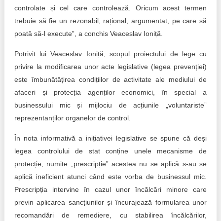
controlate și cel care controlează. Oricum acest termen
trebuie să fie un rezonabil, rațional, argumentat, pe care să
poată să-l execute”, a conchis Veaceslav Ioniță.
Potrivit lui Veaceslav Ioniță, scopul proiectului de lege cu
privire la modificarea unor acte legislative (legea prevenției)
este îmbunătățirea condițiilor de activitate ale mediului de
afaceri și protecția agenților economici, în special a
businessului mic și mijlociu de acțiunile „voluntariste”
reprezentanților organelor de control.
În nota informativă a inițiativei legislative se spune că deși
legea controlului de stat conține unele mecanisme de
protecție, numite „prescripție” acestea nu se aplică s-au se
aplică ineficient atunci când este vorba de businessul mic.
Prescripția intervine în cazul unor încălcări minore care
previn aplicarea sancțiunilor și încurajează formularea unor
recomandări de remediere, cu stabilirea încălcărilor,