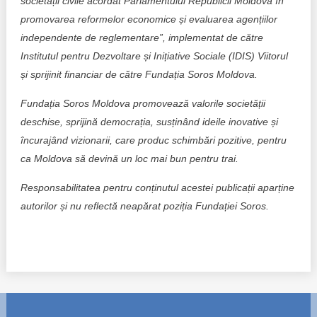
societății civile acordat Parlamentului Republicii Moldova în
promovarea reformelor economice și evaluarea agențiilor
independente de reglementare”, implementat de către
Institutul pentru Dezvoltare și Inițiative Sociale (IDIS) Viitorul
și sprijinit financiar de către Fundația Soros Moldova.
Fundația Soros Moldova promovează valorile societății
deschise, sprijină democrația, susținând ideile inovative și
încurajând vizionarii, care produc schimbări pozitive, pentru
ca Moldova să devină un loc mai bun pentru trai.
Responsabilitatea pentru conținutul acestei publicații aparține
autorilor și nu reflectă neapărat poziția Fundației Soros.