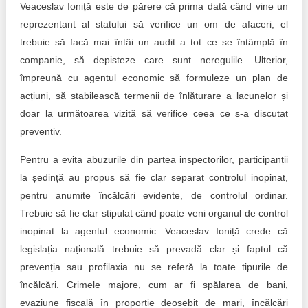
Veaceslav Ioniță este de părere că prima dată când vine un
reprezentant al statului să verifice un om de afaceri, el
trebuie să facă mai întâi un audit a tot ce se întâmplă în
companie, să depisteze care sunt neregulile. Ulterior,
împreună cu agentul economic să formuleze un plan de
acțiuni, să stabilească termenii de înlăturare a lacunelor și
doar la următoarea vizită să verifice ceea ce s-a discutat
preventiv.
Pentru a evita abuzurile din partea inspectorilor, participanții
la ședință au propus să fie clar separat controlul inopinat,
pentru anumite încălcări evidente, de controlul ordinar.
Trebuie să fie clar stipulat când poate veni organul de control
inopinat la agentul economic. Veaceslav Ioniță crede că
legislația națională trebuie să prevadă clar și faptul că
prevenția sau profilaxia nu se referă la toate tipurile de
încălcări. Crimele majore, cum ar fi spălarea de bani,
evaziune fiscală în proporție deosebit de mari, încălcări