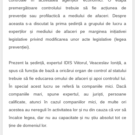
controale în activitatea agenților economici. O etapă
Transparency of state – owned enterprises
premergătoare controlului trebuie să fie acțiunea de
The best and the worst local policies in Moldova
prevenție sau profilactică a mediului de afaceri. Despre
aceasta s-a discutat la prima ședință a grupului de lucru a
Democracy, independence and transparency of key
experților și mediului de afaceri pe marginea inițiativei
public institutions in Moldova
legislative privind modificarea unor acte legislative (legea
prevenției).
Integrity of public procurement in Moldova
Public procurement
Prezent la ședință, expertul IDIS Viitorul, Veaceslav Ioniță, a
spus că funcția de bază a oricărui organ de control al statului
trebuie să fie educarea omului de afaceri și apoi controlul lui.
În special acest lucru se referă la companiile mici. Dacă
companiile mari, spune expertul, au juriști, persoane
calificate, atunci în cazul companiilor mici, de multe ori
acestea au nereguli în activitatea lor și nu din cauza că vor să
încalce legea, dar nu au capacitate și nu știu absolut tot ce
ține de domeniul lor.