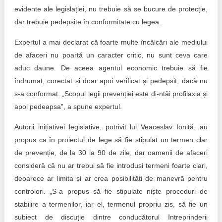
evidente ale legislației, nu trebuie să se bucure de protecție,
dar trebuie pedepsite în conformitate cu legea.
Expertul a mai declarat că foarte multe încălcări ale mediului
de afaceri nu poartă un caracter critic, nu sunt ceva care
aduc daune. De aceea agentul economic trebuie să fie
îndrumat, corectat și doar apoi verificat și pedepsit, dacă nu
s-a conformat. „Scopul legii prevenției este di-ntâi profilaxia și
apoi pedeapsa”, a spune expertul.
Autorii inițiativei legislative, potrivit lui Veaceslav Ioniță, au
propus ca în proiectul de lege să fie stipulat un termen clar
de prevenție, de la 30 la 90 de zile, dar oamenii de afaceri
consideră că nu ar trebui să fie introduși termeni foarte clari,
deoarece ar limita și ar crea posibilități de manevră pentru
controlori. „S-a propus să fie stipulate niște proceduri de
stabilire a termenilor, iar el, termenul propriu zis, să fie un
subiect de discuție dintre conducătorul întreprinderii