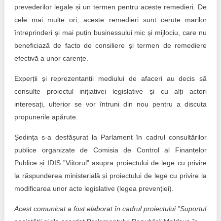
prevederilor legale și un termen pentru aceste remedieri. De
cele mai multe ori, aceste remedieri sunt cerute marilor
întreprinderi și mai puțin businessului mic și mijlociu, care nu
beneficiază de facto de consiliere și termen de remediere
efectivă a unor carențe.
Experții și reprezentanții mediului de afaceri au decis să
consulte proiectul inițiativei legislative și cu alți actori
interesați, ulterior se vor întruni din nou pentru a discuta
propunerile apărute.
Ședința s-a desfășurat la Parlament în cadrul consultărilor
publice organizate de Comisia de Control al Finanțelor
Publice și IDIS ”Viitorul” asupra proiectului de lege cu privire
la răspunderea ministerială și proiectului de lege cu privire la
modificarea unor acte legislative (legea prevenției).
Acest comunicat a fost elaborat în cadrul proiectului ”Suportul