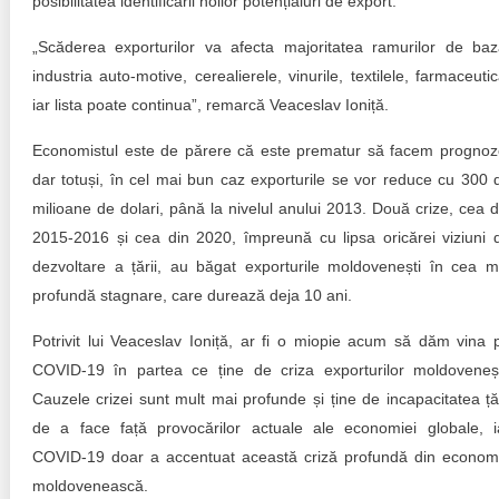
posibilitatea identificării noilor potențialuri de export.
„Scăderea exporturilor va afecta majoritatea ramurilor de baz
industria auto-motive, cerealierele, vinurile, textilele, farmaceutic
iar lista poate continua”, remarcă Veaceslav Ioniță.
Economistul este de părere că este prematur să facem prognoz
dar totuși, în cel mai bun caz exporturile se vor reduce cu 300 
milioane de dolari, până la nivelul anului 2013. Două crize, cea d
2015-2016 și cea din 2020, împreună cu lipsa oricărei viziuni 
dezvoltare a țării, au băgat exporturile moldovenești în cea m
profundă stagnare, care durează deja 10 ani.
Potrivit lui Veaceslav Ioniță, ar fi o miopie acum să dăm vina 
COVID-19 în partea ce ține de criza exporturilor moldoveneșt
Cauzele crizei sunt mult mai profunde și ține de incapacitatea țăr
de a face față provocărilor actuale ale economiei globale, i
COVID-19 doar a accentuat această criză profundă din econom
moldovenească.