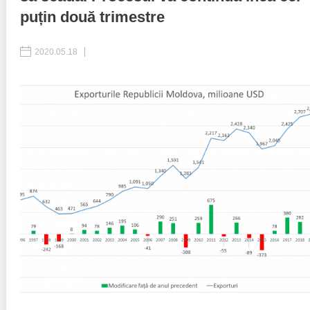
puțin două trimestre
Best parctices
Reports
2020.05.18
Governance transparency
Projects in progres
Sociometric Laboratory
Implemented projects
People Watch
Procedures manual
National Business Agenda
Notes & positions
Democratic process
Institutional Charter IDIS
15 minutes of economic realism
Announcements
Hybrid power
IDIS International Advisory Board
EU-STRAT bulletin