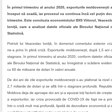
Transparency of state – owned enterprises
În primul trimestru al anului 2020, exporturile moldovenești 
The best and the worst local policies in Moldova
început să scadă, iar procesul va continua încă cel puțin do
trimestre. Este concluzia economistului IDIS Viitorul, Veacesl
Democracy, independence and transparency of key
Ioniță, care a analizat datele oficiale ale Biroului Național 
public institutions in Moldova
Statistică.
Integrity of public procurement in Moldova
Potrivit lui Veaceslav Ioniță, în domeniul comerțului exterior cri
ne-a prins în plină criză. Exporturile moldovenești, după 1,5 ani 
Public procurement
stagnare, în primul trimestru al anului 2020, conform datelor oficia
ale Biroului Național de Statistică, au înregistrat o scădere eviden
cu 60 de milioane de dolari în valori anuale.
De doi ani de zile exporturile moldovenești s-au plafonat la nivel 
2,7 miliarde de dolari și se află într-o stagnare profundă. Republi
Moldova deja de aproape doi ani și-a epuizat toți factorii de crește
a exporturilor, iar criza provocată de COVID-19 de fapt ne-a pri
într-o criză mult mai profundă, lipsită de dezvoltare economică și 