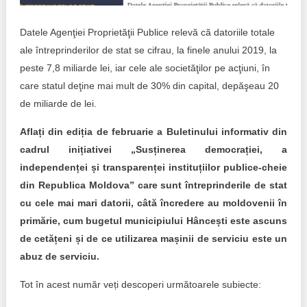
Transparency of state – owned enterprises
Datele Agenţiei Proprietăţii Publice relevă că datoriile totale
The best and the worst local policies in Moldova
ale întreprinderilor de stat se cifrau, la finele anului 2019, la
Democracy, independence and transparency of key
peste 7,8 miliarde lei, iar cele ale societăţilor pe acţiuni, în
public institutions in Moldova
care statul deţine mai mult de 30% din capital, depăşeau 20
de miliarde de lei.
Integrity of public procurement in Moldova
Aflați din ediția de februarie a Buletinului informativ din
Public procurement
cadrul inițiativei „Susținerea democrației, a
independenței și transparenței instituțiilor publice-cheie
din Republica Moldova” care sunt întreprinderile de stat
cu cele mai mari datorii, câtă încredere au moldovenii în
primărie, cum bugetul municipiului Hâncești este ascuns
de cetățeni și de ce utilizarea mașinii de serviciu este un
abuz de serviciu.
Tot în acest număr veți descoperi următoarele subiecte: