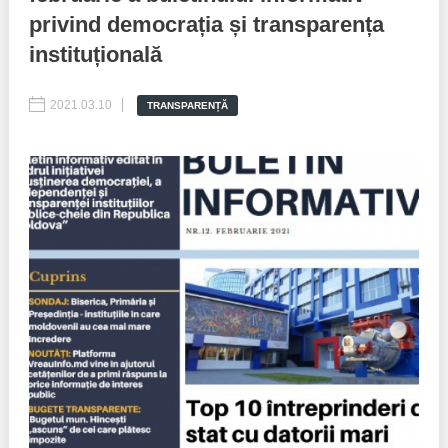
privind democrația și transparența
Best parctices
Reports
instituțională
Governance transparency
Projects in progres
2021.03.10
TRANSPARENȚĂ
Sociometric Laboratory
Implemented projects
People Watch
Procedures manual
National Business Agenda
Notes & positions
Democratic process
Institutional Charter IDIS
15 minutes of economic realism
Announcements
Hybrid power
IDIS International Advisory Board
EU-STRAT bulletin