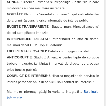
SONDAJ:
Biserica, Primăria și Președinția - instituțiile în care
moldovenii au cea mai mare încredere
NOUTĂȚI:
Platforma VreauInfo.md vine în ajutorul cetățenilor
de a primi răspuns la orice informație de interes public
BUGETE TRANSPARENTE
: Bugetul mun. Hîncești „ascuns”
de cei care plătesc impozite
ÎNTREPRINDERI DE STAT
: Întreprinderi de stat cu datorii
mai mari decât CFM: Top 10 datornici
EXPERIENȚA SLOVACIEI:
Bătălia cu un gigant de stat
ANTICORUPȚIE
: Studiu // Amenzile pentru fapte de corupție
trebuie majorate, iar făptașii – privați de dreptul de a ocupa
orice funcție publică
CONFLICT DE INTERESE
: Utilizarea mașinilor de serviciu în
interes personal: abuz în serviciu sau conflict de interese?
Mai multe informații găsiți în varianta integrală a
Buletinului
Informativ