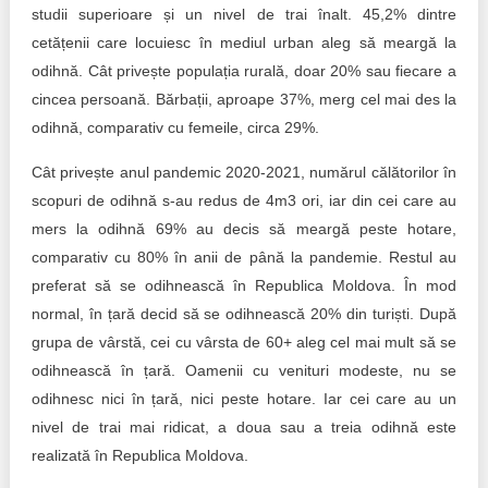
studii superioare și un nivel de trai înalt. 45,2% dintre
cetățenii care locuiesc în mediul urban aleg să meargă la
odihnă. Cât privește populația rurală, doar 20% sau fiecare a
cincea persoană. Bărbații, aproape 37%, merg cel mai des la
odihnă, comparativ cu femeile, circa 29%.
Cât privește anul pandemic 2020-2021, numărul călătorilor în
scopuri de odihnă s-au redus de 4m3 ori, iar din cei care au
mers la odihnă 69% au decis să meargă peste hotare,
comparativ cu 80% în anii de până la pandemie. Restul au
preferat să se odihnească în Republica Moldova. În mod
normal, în țară decid să se odihnească 20% din turiști. După
grupa de vârstă, cei cu vârsta de 60+ aleg cel mai mult să se
odihnească în țară. Oamenii cu venituri modeste, nu se
odihnesc nici în țară, nici peste hotare. Iar cei care au un
nivel de trai mai ridicat, a doua sau a treia odihnă este
realizată în Republica Moldova.