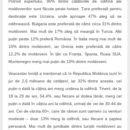
Potrivit expertului, 80% dintre călătoriile de odihnă ale
moldovenilor sunt făcute peste hotare. Țara preferată pentru
destinație este Ucraina, unde aproape 47% aleg să se
odihnească. Bulgaria este preferată de către circa 31% dintre
moldoveni. Mai mult de 17% aleg să meargă în Turcia. Alții
puțin peste 12% preferă România. În Italia merg mai mult de
10% dintre moldoveni, iar Grecia este preferată de către
12,2% de moldoveni. În țări ca Franța, Spania, Rusia SUA,
Muntenegro merg mai puțin de 10% dintre moldoveni.
Veaceslav Ioniță a menționat că în Republica Moldova sunt în
jur de 2,6 milioane de cetățeni, iar 32% dintre aceștia, cel
puțin o dată la câțiva ani merg undeva la odihnă. Tinerii, de la
18 la 29 de ani, 54,4%, sau fiecare al doilea tânăr, merg cel
puțin o dată în câțiva ani la odihnă, urmați de cei de 30-44 de
ani. Cei de vârsta 60+, care de obicei sunt oameni cu venituri
modeste – doar 13% merg la odihnă, sau fiecare a șaptea
persoană. Mai mult de jumătate dintre turiștii moldoveni au