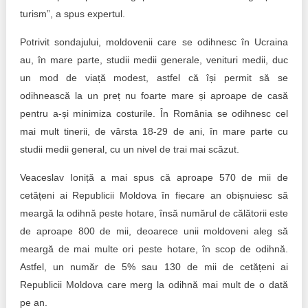
turism”, a spus expertul.
Potrivit sondajului, moldovenii care se odihnesc în Ucraina
au, în mare parte, studii medii generale, venituri medii, duc
un mod de viață modest, astfel că își permit să se
odihnească la un preț nu foarte mare și aproape de casă
pentru a-și minimiza costurile. În România se odihnesc cel
mai mult tinerii, de vârsta 18-29 de ani, în mare parte cu
studii medii general, cu un nivel de trai mai scăzut.
Veaceslav Ioniță a mai spus că aproape 570 de mii de
cetățeni ai Republicii Moldova în fiecare an obișnuiesc să
meargă la odihnă peste hotare, însă numărul de călătorii este
de aproape 800 de mii, deoarece unii moldoveni aleg să
meargă de mai multe ori peste hotare, în scop de odihnă.
Astfel, un număr de 5% sau 130 de mii de cetățeni ai
Republicii Moldova care merg la odihnă mai mult de o dată
pe an.