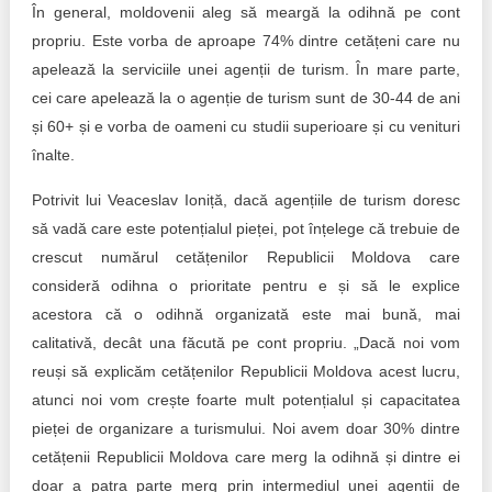
În general, moldovenii aleg să meargă la odihnă pe cont
propriu. Este vorba de aproape 74% dintre cetățeni care nu
apelează la serviciile unei agenții de turism. În mare parte,
cei care apelează la o agenție de turism sunt de 30-44 de ani
și 60+ și e vorba de oameni cu studii superioare și cu venituri
înalte.
Potrivit lui Veaceslav Ioniță, dacă agențiile de turism doresc
să vadă care este potențialul pieței, pot înțelege că trebuie de
crescut numărul cetățenilor Republicii Moldova care
consideră odihna o prioritate pentru e și să le explice
acestora că o odihnă organizată este mai bună, mai
calitativă, decât una făcută pe cont propriu. „Dacă noi vom
reuși să explicăm cetățenilor Republicii Moldova acest lucru,
atunci noi vom crește foarte mult potențialul și capacitatea
pieței de organizare a turismului. Noi avem doar 30% dintre
cetățenii Republicii Moldova care merg la odihnă și dintre ei
doar a patra parte merg prin intermediul unei agenții de