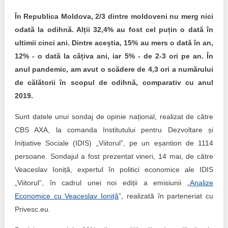
Transparency of state – owned enterprises
În Republica Moldova, 2/3 dintre moldoveni nu merg nici
The best and the worst local policies in Moldova
odată la odihnă. Alții 32,4% au fost cel puțin o dată în
ultimii cinci ani. Dintre aceștia, 15% au mers o dată în an,
Democracy, independence and transparency of key
12% - o dată la câțiva ani, iar 5% - de 2-3 ori pe an. În
public institutions in Moldova
anul pandemic, am avut o scădere de 4,3 ori a numărului
Integrity of public procurement in Moldova
de călătorii în scopul de odihnă, comparativ cu anul
2019.
Public procurement
Sunt datele unui sondaj de opinie național, realizat de către
CBS AXA, la comanda Institutului pentru Dezvoltare și
Inițiative Sociale (IDIS) „Viitorul”, pe un eșantion de 1114
persoane. Sondajul a fost prezentat vineri, 14 mai, de către
Veaceslav Ioniță, expertul în politici economice ale IDIS
„Viitorul”, în cadrul unei noi ediții a emisiunii „
Analize
Economice cu Veaceslav Ioniță
”, realizată în parteneriat cu
Privesc.eu.