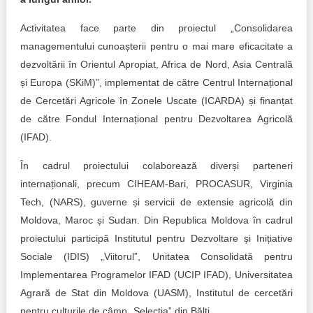
Activitatea face parte din proiectul „Consolidarea
managementului cunoașterii pentru o mai mare eficacitate a
dezvoltării în Orientul Apropiat, Africa de Nord, Asia Centrală
și Europa (SKiM)”, implementat de către Centrul Internațional
de Cercetări Agricole în Zonele Uscate (ICARDA) și finanțat
de către Fondul Internațional pentru Dezvoltarea Agricolă
(IFAD).
În cadrul proiectului colaborează diverși parteneri
internaționali, precum CIHEAM-Bari, PROCASUR, Virginia
Tech, (NARS), guverne și servicii de extensie agricolă din
Moldova, Maroc și Sudan. Din Republica Moldova în cadrul
proiectului participă Institutul pentru Dezvoltare și Inițiative
Sociale (IDIS) „Viitorul”, Unitatea Consolidată pentru
Implementarea Programelor IFAD (UCIP IFAD), Universitatea
Agrară de Stat din Moldova (UASM), Institutul de cercetări
pentru culturile de câmp „Selecția” din Bălți.