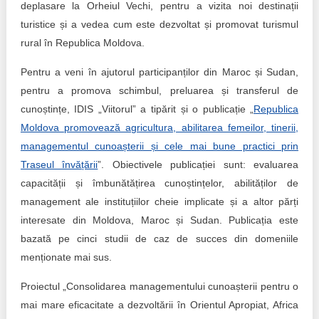
deplasare la Orheiul Vechi, pentru a vizita noi destinații
turistice și a vedea cum este dezvoltat și promovat turismul
rural în Republica Moldova.
Pentru a veni în ajutorul participanților din Maroc și Sudan,
pentru a promova schimbul, preluarea și transferul de
cunoștințe, IDIS „Viitorul” a tipărit și o publicație „
Republica
Moldova promovează agricultura, abilitarea femeilor, tinerii,
managementul cunoașterii și cele mai bune practici prin
Traseul învățării
”. Obiectivele publicației sunt: evaluarea
capacității și îmbunătățirea cunoștințelor, abilităților de
management ale instituțiilor cheie implicate și a altor părți
interesate din Moldova, Maroc și Sudan. Publicația este
bazată pe cinci studii de caz de succes din domeniile
menționate mai sus.
Proiectul „Consolidarea managementului cunoașterii pentru o
mai mare eficacitate a dezvoltării în Orientul Apropiat, Africa