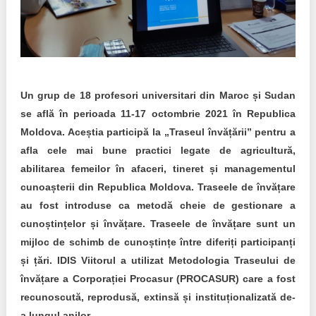
Transparency of state – owned enterprises
The best and the worst local policies in Moldova
Democracy, independence and transparency of key
public institutions in Moldova
Un grup de 18 profesori universitari din Maroc și Sudan
Integrity of public procurement in Moldova
se află în perioada 11-17 octombrie 2021 în Republica
Moldova. Aceștia participă la „Traseul învățării” pentru a
Public procurement
afla cele mai bune practici legate de agricultură,
abilitarea femeilor în afaceri, tineret și managementul
cunoașterii din Republica Moldova. Traseele de învățare
au fost introduse ca metodă cheie de gestionare a
cunoștințelor și învățare. Traseele de învățare sunt un
mijloc de schimb de cunoștințe între diferiți participanți
și țări. IDIS Viitorul a utilizat Metodologia Traseului de
învățare a Corporației Procasur (PROCASUR) care a fost
recunoscută, reprodusă, extinsă și instituționalizată de-
a lungul anilor.