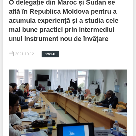
O delegație din Maroc și Sudan se
află în Republica Moldova pentru a
Best parctices
Reports
acumula experiență și a studia cele
Governance transparency
Projects in progres
mai bune practici prin intermediul
unui instrument nou de învățare
Sociometric Laboratory
Implemented projects
People Watch
2021.10.12
Procedures manual
SOCIAL
National Business Agenda
Notes & positions
Democratic process
Institutional Charter IDIS
15 minutes of economic realism
Announcements
Hybrid power
IDIS International Advisory Board
EU-STRAT bulletin