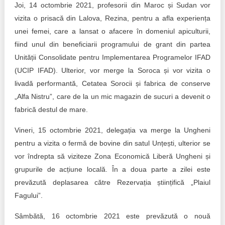
Joi, 14 octombrie 2021, profesorii din Maroc și Sudan vor
vizita o prisacă din Lalova, Rezina, pentru a afla experiența
unei femei, care a lansat o afacere în domeniul apiculturii,
fiind unul din beneficiarii programului de grant din partea
Unității Consolidate pentru Implementarea Programelor IFAD
(UCIP IFAD). Ulterior, vor merge la Soroca și vor vizita o
livadă performantă, Cetatea Sorocii și fabrica de conserve
„Alfa Nistru”, care de la un mic magazin de sucuri a devenit o
fabrică destul de mare.
Vineri, 15 octombrie 2021, delegația va merge la Ungheni
pentru a vizita o fermă de bovine din satul Unțești, ulterior se
vor îndrepta să viziteze Zona Economică Liberă Ungheni și
grupurile de acțiune locală. În a doua parte a zilei este
prevăzută deplasarea către Rezervația științifică „Plaiul
Fagului”.
Sâmbătă, 16 octombrie 2021 este prevăzută o nouă