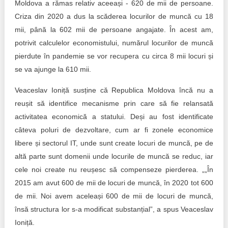
Moldova a rămas relativ aceeași - 620 de mii de persoane.
Criza din 2020 a dus la scăderea locurilor de muncă cu 18
mii, până la 602 mii de persoane angajate. În acest am,
potrivit calculelor economistului, numărul locurilor de muncă
pierdute în pandemie se vor recupera cu circa 8 mii locuri și
se va ajunge la 610 mii.
Veaceslav Ioniță susține că Republica Moldova încă nu a
reușit să identifice mecanisme prin care să fie relansată
activitatea economică a statului. Deși au fost identificate
câteva poluri de dezvoltare, cum ar fi zonele economice
libere și sectorul IT, unde sunt create locuri de muncă, pe de
altă parte sunt domenii unde locurile de muncă se reduc, iar
cele noi create nu reușesc să compenseze pierderea. „„În
2015 am avut 600 de mii de locuri de muncă, în 2020 tot 600
de mii. Noi avem aceleași 600 de mii de locuri de muncă,
însă structura lor s-a modificat substanțial”, a spus Veaceslav
Ioniță.