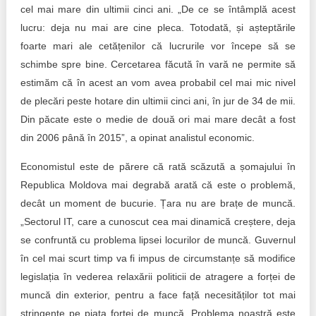
cel mai mare din ultimii cinci ani. „De ce se întâmplă acest
lucru: deja nu mai are cine pleca. Totodată, și așteptările
foarte mari ale cetățenilor că lucrurile vor începe să se
schimbe spre bine. Cercetarea făcută în vară ne permite să
estimăm că în acest an vom avea probabil cel mai mic nivel
de plecări peste hotare din ultimii cinci ani, în jur de 34 de mii.
Din păcate este o medie de două ori mai mare decât a fost
din 2006 până în 2015”, a opinat analistul economic.
Economistul este de părere că rată scăzută a șomajului în
Republica Moldova mai degrabă arată că este o problemă,
decât un moment de bucurie. Țara nu are brațe de muncă.
„Sectorul IT, care a cunoscut cea mai dinamică creștere, deja
se confruntă cu problema lipsei locurilor de muncă. Guvernul
în cel mai scurt timp va fi impus de circumstanțe să modifice
legislația în vederea relaxării politicii de atragere a forței de
muncă din exterior, pentru a face față necesităților tot mai
stringente pe piața forței de muncă. Problema noastră este