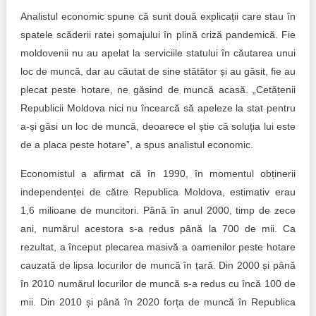
Analistul economic spune că sunt două explicații care stau în
spatele scăderii ratei șomajului în plină criză pandemică. Fie
moldovenii nu au apelat la serviciile statului în căutarea unui
loc de muncă, dar au căutat de sine stătător și au găsit, fie au
plecat peste hotare, ne găsind de muncă acasă. „Cetățenii
Republicii Moldova nici nu încearcă să apeleze la stat pentru
a-și găsi un loc de muncă, deoarece el știe că soluția lui este
de a placa peste hotare”, a spus analistul economic.
Economistul a afirmat că în 1990, în momentul obținerii
independenței de către Republica Moldova, estimativ erau
1,6 milioane de muncitori. Până în anul 2000, timp de zece
ani, numărul acestora s-a redus până la 700 de mii. Ca
rezultat, a început plecarea masivă a oamenilor peste hotare
cauzată de lipsa locurilor de muncă în țară. Din 2000 și până
în 2010 numărul locurilor de muncă s-a redus cu încă 100 de
mii. Din 2010 și până în 2020 forța de muncă în Republica