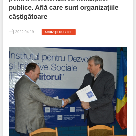
publice. Află care sunt organizațiile
Best parctices
Reports
câștigătoare
Governance transparency
Projects in progres
2022.04.19
ACHIZIŢII PUBLICE
Sociometric Laboratory
Implemented projects
People Watch
Procedures manual
National Business Agenda
Notes & positions
Democratic process
Institutional Charter IDIS
15 minutes of economic realism
Announcements
Hybrid power
IDIS International Advisory Board
EU-STRAT bulletin