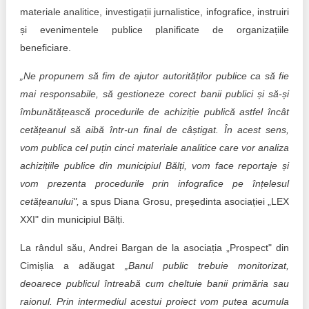
materiale analitice, investigații jurnalistice, infografice, instruiri
și evenimentele publice planificate de organizațiile
beneficiare.
„Ne propunem să fim de ajutor autorităților publice ca să fie
mai responsabile, să gestioneze corect banii publici și să-și
îmbunătățească procedurile de achiziție publică astfel încât
cetățeanul să aibă într-un final de câștigat. În acest sens,
vom publica cel puțin cinci materiale analitice care vor analiza
achizițiile publice din municipiul Bălți, vom face reportaje și
vom prezenta procedurile prin infografice pe înțelesul
cetățeanului",
a spus Diana Grosu, președinta asociației „LEX
XXI" din municipiul Bălți.
La rândul său, Andrei Bargan de la asociația „Prospect" din
Cimișlia a adăugat
„Banul public trebuie monitorizat,
deoarece publicul întreabă cum cheltuie banii primăria sau
raionul. Prin intermediul acestui proiect vom putea acumula