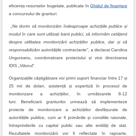
eficiența resurselor bugetate, publicate în
Ghidul de finanțare
a concursului de granturi.
„Ne dorim să monitorizăm îndeaproape achizițiile publice și
modul în care sunt utilizați banii publici, să informăm cetățenii
despre utilitatea monitorizării achizițiilor publice, dar și să
responsabilizăm autoritățile contractante",
a declarat Carolina
Ungureanu, coordonatoare proiectului și vice directoarea
IDIS „Viitorul".
Organizațiile câștigătoare vor primi suport financiar între 17 și
25 mii de dolari, asistență și expertiză în procesul de
monitorizare a achizițiilor, în următoarele 8-12
luni. Beneficiarii granturilor urmează să implementeze
proiecte de monitorizare a achizițiilor desfășurate de
autoritățile publice, cum ar fi primăriile și consiliile raionale,
întreprinderile cu capital public sau alte entități de stat.
Rezultatele monitorizării vor fi reflectate în rapoarte,