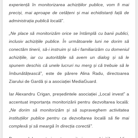
experiență în monitorizarea achizițiilor publice, vom fi mai
preciși, mai aproape de cetățeni și mai echidistanți față de
administrația publică locală
".
„Ne place să monitorizăm orice se întâmplă cu banii publici,
inclusiv achizițiile publice. În următoarele luni ne dorim să
conectăm tinerii, să-i instruim și să-i familiarizăm cu domeniul
achizițiile, iar cu autoritățile să avem un dialog și să le
spunem deschis că unele lucruri nu merg și că trebuie să le
îmbunătățească
"
,
este de părere Alina Radu, directoarea
Ziarului de Gardă și a asociației MediaGuard.
Iar Alexandru Crigan, președintele asociației „Local invest" a
accentuat importanța monitorizării pentru dezvoltarea locală:
„
Ne dorim să monitorizăm și să supraveghem activitatea
instituțiilor publice pentru ca dezvoltarea locală să fie mai
complexă și să meargă în direcția corectă".