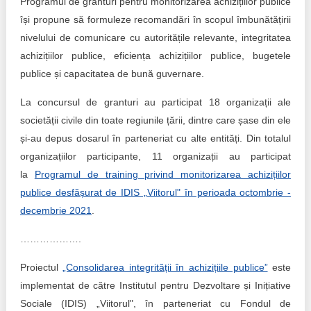
Programul de granturi pentru monitorizarea achizițiilor publice
își propune să formuleze recomandări în scopul îmbunătățirii
nivelului de comunicare cu autoritățile relevante, integritatea
achizițiilor publice, eficiența achizițiilor publice, bugetele
publice și capacitatea de bună guvernare.
La concursul de granturi au participat 18 organizații ale
societății civile din toate regiunile țării, dintre care șase din ele
și-au depus dosarul în parteneriat cu alte entități. Din totalul
organizațiilor participante, 11 organizații au participat
la
Programul de training privind monitorizarea achizițiilor
publice desfășurat de IDIS „Viitorul" în perioada octombrie -
decembrie 2021
.
……………….
Proiectul
„Consolidarea integrității în achizițiile publice”
este
implementat de către Institutul pentru Dezvoltare și Inițiative
Sociale (IDIS) „Viitorul", în parteneriat cu Fondul de