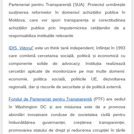
Parteneriat pentru Transparență (SUA). Proiectul urmărește
susținerea reformelor în domeniul achizițiilor publice în
Moldova, care vor spori transparența și corectitudinea
achizițiilor publice prin împuternicirea cetățenilor de a
responsabiliza instituțiile relevante.
IDIS „Viitorul”
este un think tank independent, înființat în 1993
care combină cercetarea socială, politică și economică cu
componente solide de advocacy. Instituția realizează
cercetări aplicate de monitorizare pe mai multe domenii:
economie, politica socială, politicile UE, dezvoltarea
regională, dar și riscurile de securitate și de politică externă.
Fondul de Parteneriat pentru Transparenţă
(PTF) are sediul
în Washington DC și are misiunea este de a promova
abordări inovatoare conduse de societatea civilă pentru
îmbunătățirea guvernanței, creșterea transparenței,
promovarea statului de drept și reducerea corupției în țările