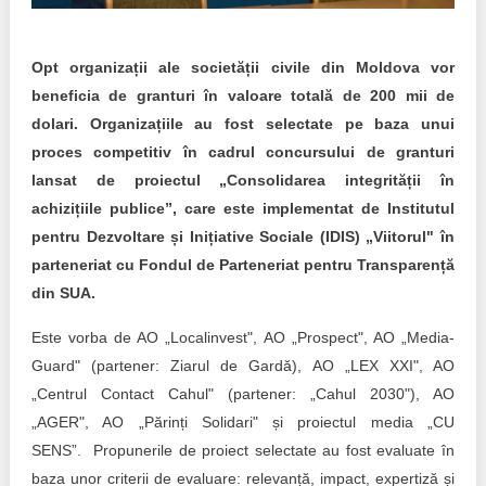
Transparency of state – owned enterprises
The best and the worst local policies in Moldova
Opt organizații ale societății civile din Moldova vor
beneficia de granturi în valoare totală de 200 mii de
Democracy, independence and transparency of key
public institutions in Moldova
dolari. Organizațiile au fost selectate pe baza unui
proces competitiv în cadrul concursului de granturi
Integrity of public procurement in Moldova
lansat de proiectul „Consolidarea integrității în
achizițiile publice”, care este implementat de Institutul
Public procurement
pentru Dezvoltare și Inițiative Sociale (IDIS) „Viitorul" în
parteneriat cu Fondul de Parteneriat pentru Transparență
din SUA.
Este vorba de AO „Localinvest", AO „Prospect", AO „Media-
Guard" (partener: Ziarul de Gardă), AO „LEX XXI", AO
„Centrul Contact Cahul" (partener: „Cahul 2030"), AO
„AGER", AO „Părinți Solidari" și proiectul media „CU
SENS”. Propunerile de proiect selectate au fost evaluate în
baza unor criterii de evaluare: relevanță, impact, expertiză și