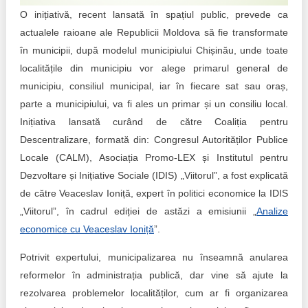
Transparency of state – owned enterprises
O inițiativă, recent lansată în spațiul public, prevede ca
actualele raioane ale Republicii Moldova să fie transformate
The best and the worst local policies in Moldova
în municipii, după modelul municipiului Chișinău, unde toate
Democracy, independence and transparency of key
localitățile din municipiu vor alege primarul general de
public institutions in Moldova
municipiu, consiliul municipal, iar în fiecare sat sau oraș,
parte a municipiului, va fi ales un primar și un consiliu local.
Integrity of public procurement in Moldova
Inițiativa lansată curând de către Coaliția pentru
Descentralizare, formată din: Congresul Autorităților Publice
Public procurement
Locale (CALM), Asociația Promo-LEX și Institutul pentru
Dezvoltare și Inițiative Sociale (IDIS) „Viitorul”, a fost explicată
de către Veaceslav Ioniță, expert în politici economice la IDIS
„Viitorul”, în cadrul ediției de astăzi a emisiunii „
Analize
economice cu Veaceslav Ioniță
”.
Potrivit expertului, municipalizarea nu înseamnă anularea
reformelor în administrația publică, dar vine să ajute la
rezolvarea problemelor localităților, cum ar fi organizarea