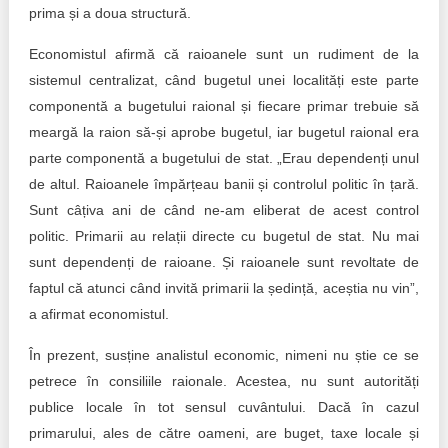
prima și a doua structură.
Economistul afirmă că raioanele sunt un rudiment de la
sistemul centralizat, când bugetul unei localități este parte
componentă a bugetului raional și fiecare primar trebuie să
meargă la raion să-și aprobe bugetul, iar bugetul raional era
parte componentă a bugetului de stat. „Erau dependenți unul
de altul. Raioanele împărțeau banii și controlul politic în țară.
Sunt câțiva ani de când ne-am eliberat de acest control
politic. Primarii au relații directe cu bugetul de stat. Nu mai
sunt dependenți de raioane. Și raioanele sunt revoltate de
faptul că atunci când invită primarii la ședință, aceștia nu vin”,
a afirmat economistul.
În prezent, susține analistul economic, nimeni nu știe ce se
petrece în consiliile raionale. Acestea, nu sunt autorități
publice locale în tot sensul cuvântului. Dacă în cazul
primarului, ales de către oameni, are buget, taxe locale și