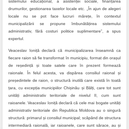
sistemului educațional, a asistenței sociale, finanțarea
drumurilor, gestionarea taxelor locale etc. „În ajun de alegeri
locale nu se pot face lucruri mărețe, în contextul
municipalizării se propune îmbunătățirea sistemului
administrativ, fără costuri politice suplimentare”, a spus
expertul.
Veaceslav Ioniță declară că municipalizarea înseamnă ca
fiecare raion să fie transformat în municipiu, format din orașul
de reședință și toate satele care în prezent formează
raionale. În felul acesta, va dispărea consiliul raional și
președintele de raion, o structură inutilă care există în toată
țara, cu excepția municipiilor Chișinău și Bălți, care tot sunt
unități administrativ teritoriale de nivelul II, cum sunt
raioanele. Veaceslav Ioniță declară că cele mai bogate unități
administrativ teritoriale din Republica Moldova au o singură
structură: primarul și consiliul municipal; scăpând de structura
intermediară raională, iar raioanele, care sunt sărace, au și