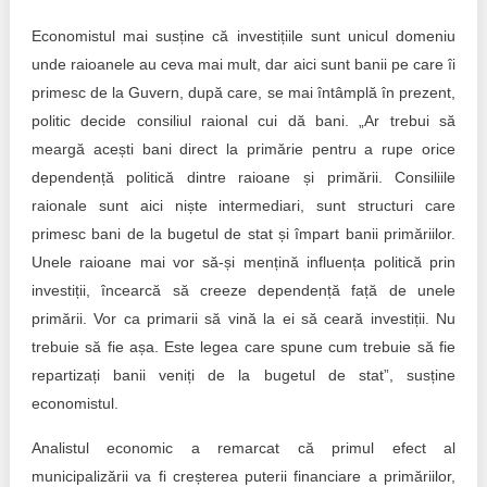
Economistul mai susține că investițiile sunt unicul domeniu
unde raioanele au ceva mai mult, dar aici sunt banii pe care îi
primesc de la Guvern, după care, se mai întâmplă în prezent,
politic decide consiliul raional cui dă bani. „Ar trebui să
meargă acești bani direct la primărie pentru a rupe orice
dependență politică dintre raioane și primării. Consiliile
raionale sunt aici niște intermediari, sunt structuri care
primesc bani de la bugetul de stat și împart banii primăriilor.
Unele raioane mai vor să-și mențină influența politică prin
investiții, încearcă să creeze dependență față de unele
primării. Vor ca primarii să vină la ei să ceară investiții. Nu
trebuie să fie așa. Este legea care spune cum trebuie să fie
repartizați banii veniți de la bugetul de stat”, susține
economistul.
Analistul economic a remarcat că primul efect al
municipalizării va fi creșterea puterii financiare a primăriilor,