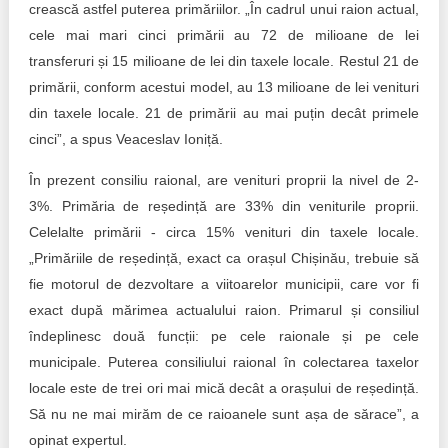
crească astfel puterea primăriilor. „În cadrul unui raion actual,
cele mai mari cinci primării au 72 de milioane de lei
transferuri și 15 milioane de lei din taxele locale. Restul 21 de
primării, conform acestui model, au 13 milioane de lei venituri
din taxele locale. 21 de primării au mai puțin decât primele
cinci”, a spus Veaceslav Ioniță.
În prezent consiliu raional, are venituri proprii la nivel de 2-
3%. Primăria de reședință are 33% din veniturile proprii.
Celelalte primării - circa 15% venituri din taxele locale.
„Primăriile de reședință, exact ca orașul Chișinău, trebuie să
fie motorul de dezvoltare a viitoarelor municipii, care vor fi
exact după mărimea actualului raion. Primarul și consiliul
îndeplinesc două funcții: pe cele raionale și pe cele
municipale. Puterea consiliului raional în colectarea taxelor
locale este de trei ori mai mică decât a orașului de reședință.
Să nu ne mai mirăm de ce raioanele sunt așa de sărace”, a
opinat expertul.