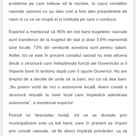
probleme pe care trebuie să le rezolve, în cazul consiliilor
raionale oamenii nu au idee cum a fost ales președintele de
raion și cu ce se ocupă el și instituția pe care o conduce.
Expertul a menționat că 95% din toți banii bugetelor raionale
sunt transferuri de la bugetul de stat și doar 3,6% reprezintă
taxe locale. 73% din veniturile acestora sunt pentru salarii.
Astfel, tot ce este în prezent consiliul raional nu este altceva
decât o structură care îndeplinește funcții ale Guvernului și îi
împarte banii în teritoriu după cum îi spune Guvernul. Nu are
dreptul de a decide de unde să ia bani, nici cui să dea bani.
„Nu putem vorbi de nici o autonomie locală. Avem creată o
structură virtuală la nivel local care împiedică adevărata
autonomie”, a menționat expertul
Potrivit lui Veaceslav Ioniță, tot ce se dorește prin
municipalizare este ca toți banii, care în prezent se împart
prin consilii raionale, să fie direct împărțiți primăriilor, ca să