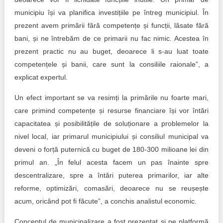
municipiu își va planifica investițiile pe întreg municipiul. În
prezent avem primării fără competențe și funcții, lăsate fără
bani, și ne întrebăm de ce primarii nu fac nimic. Acestea în
prezent practic nu au buget, deoarece li s-au luat toate
competențele și banii, care sunt la consiliile raionale”, a
explicat expertul.
Un efect important se va resimți la primările nu foarte mari,
care primind competențe și resurse financiare își vor întări
capacitatea și posibilitățile de soluționare a problemelor la
nivel local, iar primarul municipiului și consiliul municipal va
deveni o forță puternică cu buget de 180-300 milioane lei din
primul an. „În felul acesta facem un pas înainte spre
descentralizare, spre a întări puterea primarilor, iar alte
reforme, optimizări, comasări, deoarece nu se reușește
acum, oricând pot fi făcute”, a conchis analistul economic.
Conceptul de municipalizare a fost prezentat și pe platformă