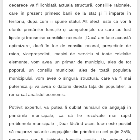
deoarece va fi lichidată actuala structură, consiliile raionale,
care în prezent primesc banii de la stat și îi împarte în
teritoriu, după cum îi spune statul. Alt efect, este că vor fi
oferite primăriilor funcțiile și competențele de care au fost
lipsite și transmise consiliilor raionale. „Dacă am face această
optimizare, dacă în loc de consiliu raional, președinte de
raion, vicepreședinți, mașini de serviciu și toate celelalte
elemente, vom avea un primar de municipiu, ales de tot
poporul, un consiliu municipal, ales de toată populația
municipiului, vom avea o singură structură, care va fi mai
puternică și va avea o datorie directă față de populație”, a
remarcat analistul economic.
Potrivit expertul, va putea fi dublat numărul de angajați în
primăriile municipale, ca să fie rezolvate mai rapid
problemele municipale. „Doar făcând acest lucru este posibil
să majorezi salariile angajaților din primării cu cel puțin 25%,
deoarece vor fi lichidate funcțiile inutile. Un primar de