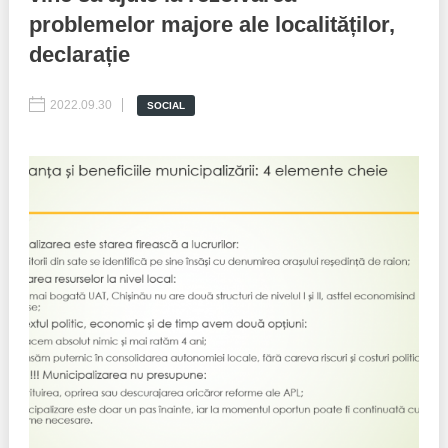
problemelor majore ale localităților,
Best parctices
Reports
declarație
Governance transparency
Projects in progres
2022.09.30
SOCIAL
Sociometric Laboratory
Implemented projects
People Watch
Procedures manual
National Business Agenda
Notes & positions
Democratic process
Institutional Charter IDIS
15 minutes of economic realism
Announcements
Hybrid power
IDIS International Advisory Board
EU-STRAT bulletin