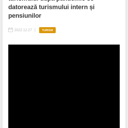
datorează turismului intern și
Best parctices
Reports
pensiunilor
Governance transparency
Projects in progres
2022.12.27
TURISM
Sociometric Laboratory
Implemented projects
People Watch
Procedures manual
National Business Agenda
Notes & positions
Democratic process
Institutional Charter IDIS
15 minutes of economic realism
Announcements
Hybrid power
IDIS International Advisory Board
EU-STRAT bulletin