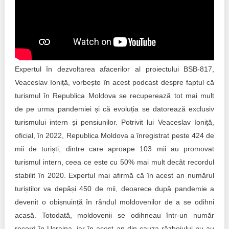
Transparency of state – owned enterprises
The best and the worst local policies in Moldova
Democracy, independence and transparency of key
public institutions in Moldova
Expertul în dezvoltarea afacerilor al proiectului BSB-817,
Integrity of public procurement in Moldova
Veaceslav Ioniță, vorbește în acest podcast despre faptul că
turismul în Republica Moldova se recuperează tot mai mult
Public procurement
de pe urma pandemiei și că evoluția se datorează exclusiv
turismului intern și pensiunilor. Potrivit lui Veaceslav Ioniță,
oficial, în 2022, Republica Moldova a înregistrat peste 424 de
mii de turiști, dintre care aproape 103 mii au promovat
turismul intern, ceea ce este cu 50% mai mult decât recordul
stabilit în 2020. Expertul mai afirmă că în acest an numărul
turiștilor va depăși 450 de mii, deoarece după pandemie a
devenit o obișnuință în rândul moldovenilor de a se odihni
acasă. Totodată, moldovenii se odihneau într-un număr
record în Ucraina, iar în acest an din cauza războiului nu au