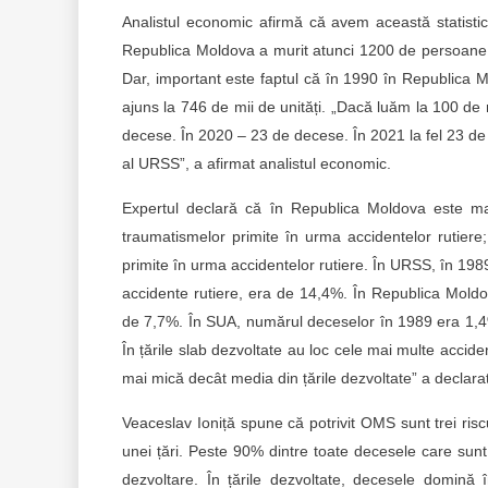
Analistul economic afirmă că avem această statist
Republica Moldova a murit atunci 1200 de persoane î
Dar, important este faptul că în 1990 în Republica
ajuns la 746 de mii de unități. „Dacă luăm la 100 de
decese. În 2020 – 23 de decese. În 2021 la fel 23 de 
al URSS”, a afirmat analistul economic.
Expertul declară că în Republica Moldova este ma
traumatismelor primite în urma accidentelor rutier
primite în urma accidentelor rutiere. În URSS, în 198
accidente rutiere, era de 14,4%. În Republica Mold
de 7,7%. În SUA, numărul deceselor în 1989 era 1,4%
În țările slab dezvoltate au loc cele mai multe accid
mai mică decât media din țările dezvoltate” a declarat
Veaceslav Ioniță spune că potrivit OMS sunt trei ris
unei țări. Peste 90% dintre toate decesele care sunt 
dezvoltare. În țările dezvoltate, decesele domină 