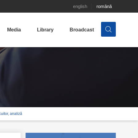
english
română
Media
Library
Broadcast
uitor, analiză