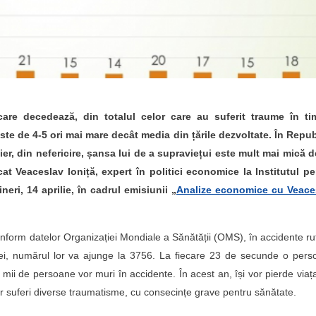
re decedează, din totalul celor care au suferit traume în ti
este de 4-5 ori mai mare decât media din țările dezvoltate. În Repu
er, din nefericire, șansa lui de a supraviețui este mult mai mică d
at Veaceslav Ioniță, expert în politici economice la Institutul pe
ineri, 14 aprilie, în cadrul emisiunii „
Analize economice cu Veace
 conform datelor Organizației Mondiale a Sănătății (OMS), în accidente ru
lei, numărul lor va ajunge la 3756. La fiecare 23 de secunde o pers
4 mii de persoane vor muri în accidente. În acest an, își vor pierde viaț
or suferi diverse traumatisme, cu consecințe grave pentru sănătate.