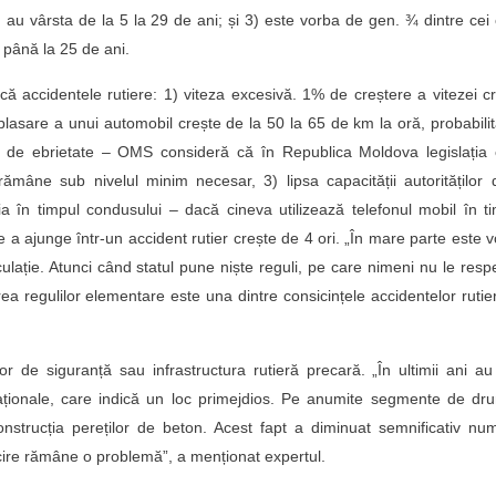
au vârsta de la 5 la 29 de ani; și 3) este vorba de gen. ¾ dintre cei
e până la 25 de ani.
ă accidentele rutiere: 1) viteza excesivă. 1% de creștere a vitezei c
plasare a unui automobil crește de la 50 la 65 de km la oră, probabili
e de ebrietate – OMS consideră că în Republica Moldova legislația 
mâne sub nivelul minim necesar, 3) lipsa capacității autorităților
ia în timpul condusului – dacă cineva utilizează telefonul mobil în t
e a ajunge într-un accident rutier crește de 4 ori. „În mare parte este 
culație. Atunci când statul pune niște reguli, pe care nimeni nu le resp
rea regulilor elementare este una dintre consicințele accidentelor rutie
lor de siguranță sau infrastructura rutieră precară. „În ultimii ani au
ționale, care indică un loc primejdios. Pe anumite segmente de dru
onstrucția pereților de beton. Acest fapt a diminuat semnificativ nu
ricire rămâne o problemă”, a menționat expertul.