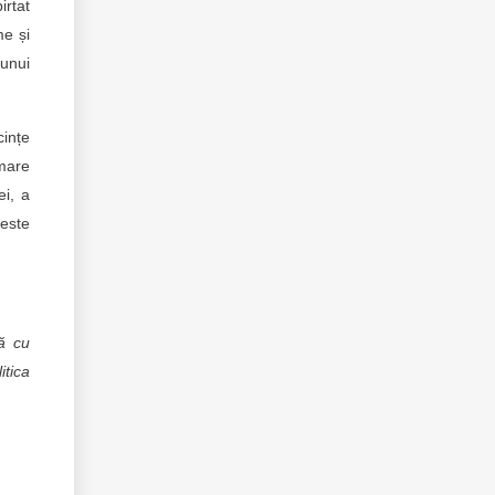
irtat
me și
 unui
cințe
 mare
ei, a
 este
ă cu
itica