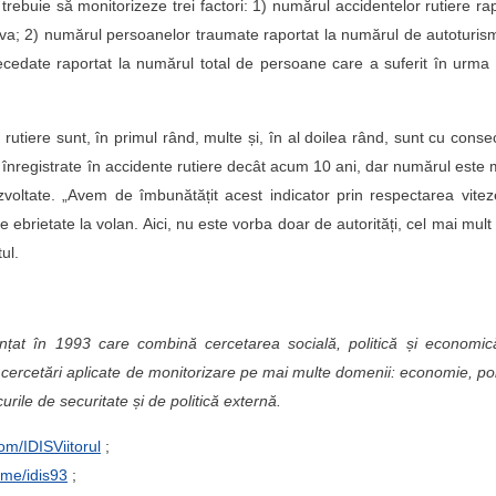
i trebuie să monitorizeze trei factori: 1) numărul accidentelor rutiere rap
va; 2) numărul persoanelor traumate raportat la numărul de autoturis
cedate raportat la numărul total de persoane care a suferit în urma
utiere sunt, în primul rând, multe și, în al doilea rând, sunt cu conse
înregistrate în accidente rutiere decât acum 10 ani, dar numărul este
zvoltate. „Avem de îmbunătățit acest indicator prin respectarea vitez
i de ebrietate la volan. Aici, nu este vorba doar de autorități, cel mai mult
ul.
ințat în 1993 care combină cercetarea socială, politică și economic
cercetări aplicate de monitorizare pe mai multe domenii: economie, pol
curile de securitate și de politică externă.
om/IDISViitorul
;
t.me/idis93
;