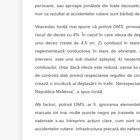
persoane, sau aproape jumătate din toate decesele, 
mor ca rezultat al accidentelor rutiere sunt bărbați d
Veaceslav Ioniță mai spune că potrivit OMS, provoac
riscul de deces cu 4%. În cazul în care viteza de de
unui deces crește de 4,5 ori; 2) condusul în star
reglementează conducerea în stare de ebrietate, ră
interveni, este una sub nivelul așteptat; 4) neatenț
condusului, chiar dacă viteza este redusă, șansa lui 
de controlul slab privind respectarea regulilor de cir
crează o incultură al deplasării în trafic. Nerespecta
Republica Moldova”, a spus Ioniță.
Alți factori, potrivit OMS, ar fi: ignorarea elemente
marcate tot mai multe puncte negre pe traseele na
naționale s-au întreprins acțiuni clare, cum sunt c
accidentelor rutiere. Infrastructura precară din nefe