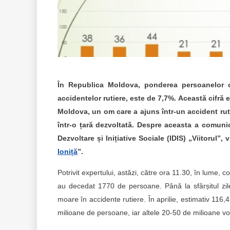
În Republica Moldova, ponderea persoanelor ca
accidentelor rutiere, este de 7,7%. Această cifră 
Moldova, un om care a ajuns într-un accident ruti
într-o țară dezvoltată. Despre aceasta a comunic
Dezvoltare și Inițiative Sociale (IDIS) „Viitorul”, v
Ioniță
”.
Potrivit expertului, astăzi, către ora 11.30, în lume,
au decedat 1770 de persoane. Până la sfârșitul zi
moare în accidente rutiere. În aprilie, estimativ 116,
milioane de persoane, iar altele 20-50 de milioane v