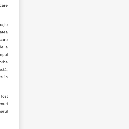
 care
rește
tatea
care
 de a
impul
vorba
ectă,
re în
 fost
muri
mărul