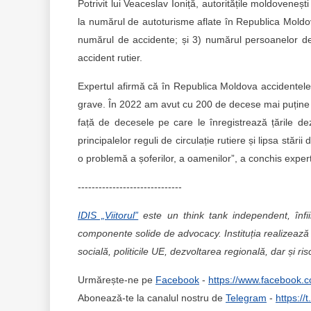
Potrivit lui Veaceslav Ioniță, autoritățile moldoveneșt
la numărul de autoturisme aflate în Republica Moldo
numărul de accidente; și 3) numărul persoanelor de
accident rutier.
Expertul afirmă că în Republica Moldova accidentele r
grave. În 2022 am avut cu 200 de decese mai puține 
față de decesele pe care le înregistrează țările de
principalelor reguli de circulație rutiere și lipsa stări
o problemă a șoferilor, a oamenilor”, a conchis expert
------------------------------
IDIS „Viitorul”
este un think tank independent, înfi
componente solide de advocacy. Instituția realizează 
socială, politicile UE, dezvoltarea regională, dar și ris
Urmărește-ne pe
Facebook
-
https://www.facebook.c
Abonează-te la canalul nostru de
Telegram
-
https://