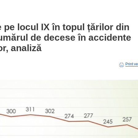
e locul IX în topul țărilor din
numărul de decese în accidente
or, analiză
Print v