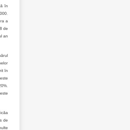
ă în
2000.
ora a
68 de
ul an
ărul
melor
it în
 este
 20%.
 este
micăa
rs de
multe