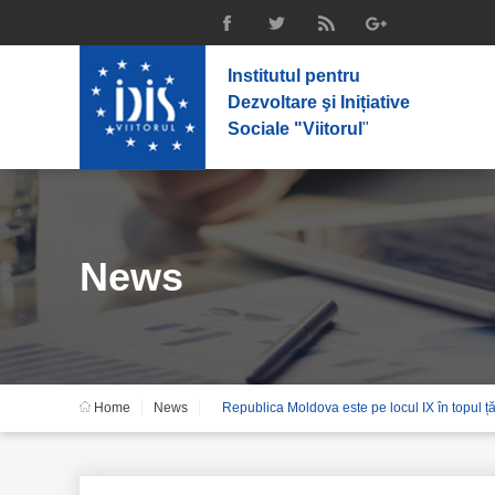
Institutul pentru
Dezvoltare şi Inițiative
Sociale "Viitorul
"
News
Home
News
Republica Moldova este pe locul IX în topul ță