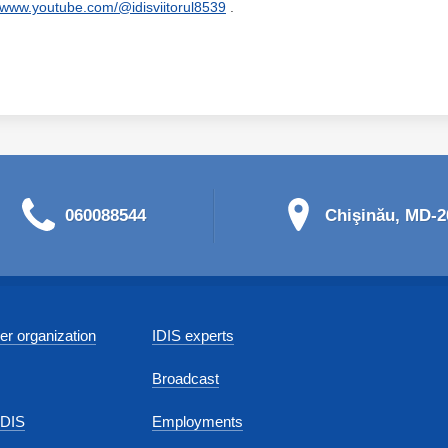
//www.youtube.com/@idisviitorul8539
.
060088544
Chişinău, MD-20
r organization
IDIS experts
Broadcast
IDIS
Employments