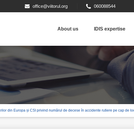
office@viitorul.org
060088544
About us
IDIS expertise
rilor din Europa și CSI privind numărul de decese în accidente rutiere pe cap de loc