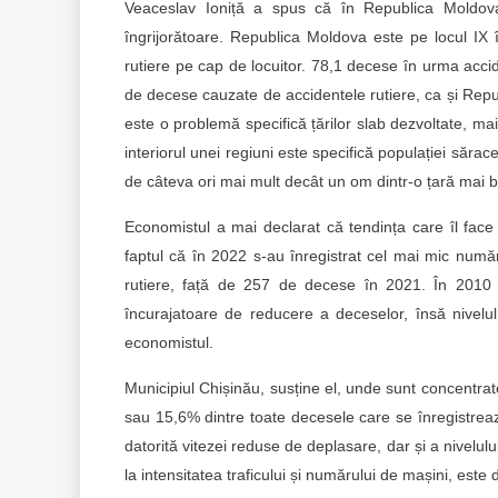
Veaceslav Ioniță a spus că în Republica Moldova
îngrijorătoare. Republica Moldova este pe locul IX 
rutiere pe cap de locuitor. 78,1 decese în urma acciden
de decese cauzate de accidentele rutiere, ca și Repub
este o problemă specifică țărilor slab dezvoltate, mai s
interiorul unei regiuni este specifică populației sărac
de câteva ori mai mult decât un om dintr-o țară mai b
Economistul a mai declarat că tendința care îl fac
faptul că în 2022 s-au înregistrat cel mai mic numă
rutiere, față de 257 de decese în 2021. În 2010 
încurajatoare de reducere a deceselor, însă nivelul 
economistul.
Municipiul Chișinău, susține el, unde sunt concentra
sau 15,6% dintre toate decesele care se înregistrea
datorită vitezei reduse de deplasare, dar și a nivelulu
la intensitatea traficului și numărului de mașini, este