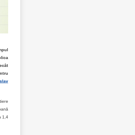
mpul
blica
ecât
ntru
slav
tiere
oană
a 1,4