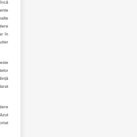
încă
dente
nalte
tiere
ar în
utier
 este
telor
ință
larat
tiere
căzut
ortat