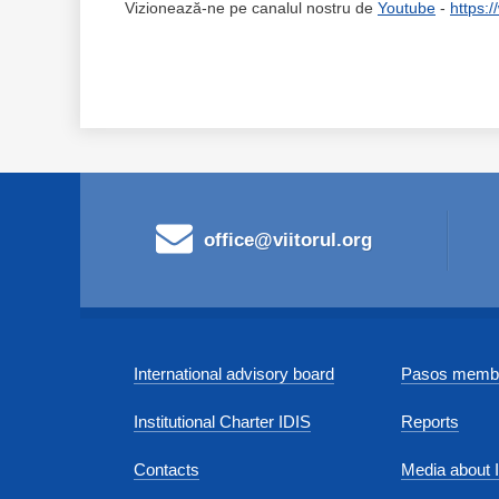
Vizionează-ne pe canalul nostru de
Youtube
-
https:
office@viitorul.org
International advisory board
Pasos membe
Institutional Charter IDIS
Reports
Contacts
Media about 