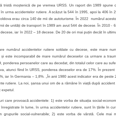
ică tristă moștenică de pe vremea URSS. Un raport din 1989 spune c
n urma accidentelor rutiere. A scăzut la 544 în 1995, apoi la 406 în 
 Moldova erau circa 140 de mii de autoturisme. În 2022 numărul acest
 mii de unități de transport în 1989 am avut 544 de decese. În 2010 - 
decese, iar în 2022 – 18 decese. De 20 de ori mai puțin decât în ultim
re numărul accidentelor rutiere soldate cu decese, este mare num
e; și este incomparabil de mare numărul deceselor ca urmare a trau
9, ponderea persoanelor care au decedat, din totalul celor care au sufer
ova, atunci fiind în URSS, ponderea deceselor era de 17%. În prezent
, iar în Germania – 1,8%. „În anii 1980 acest indicator era de peste
ente rutiere. La noi, șansa unui om de a rămâne în viață după accident
 expetul.
curi care provoacă accidentele: 1) este vorba de situația social-econo
înregistrate în lume, în urma accidentelor rutiere, sunt în țările în cu
în grupurile social-vulnerabile; 2) este vorba de vârstă. Cele mai 