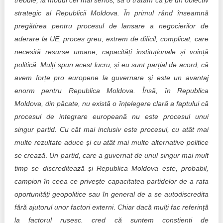
trebuie, la modul cel mai serios, să o tratăm ca pe un obiectiv
strategic al Republicii Moldova. În primul rând înseamnă
pregătirea pentru procesul de lansare a negocierilor de
aderare la UE, proces greu, extrem de dificil, complicat, care
necesită resurse umane, capacități instituționale și voință
politică. Mulți spun acest lucru, și eu sunt parțial de acord, că
avem forțe pro europene la guvernare și este un avantaj
enorm pentru Republica Moldova. Însă, în Republica
Moldova, din păcate, nu există o înțelegere clară a faptului că
procesul de integrare europeană nu este procesul unui
singur partid.
Cu cât mai inclusiv este procesul, cu atât mai
multe rezultate aduce și cu atât mai multe alternative politice
se crează
.
Un partid, care a guvernat de unul singur mai mult
timp se discreditează și Republica Moldova este, probabil,
campion în ceea ce privește capacitatea partidelor de a rata
oportunități geopolitice sau în general de a se autodiscredita
fără ajutorul unor factori externi
.
Chiar dacă mulți fac referință
la factorul rusesc, cred că suntem conștienți de