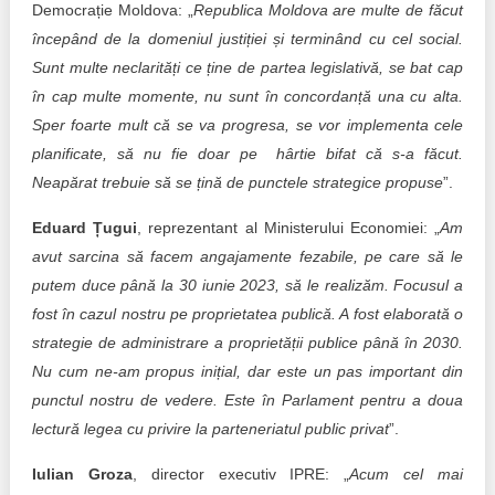
Democrație Moldova: „
Republica Moldova are multe de făcut
începând de la domeniul justiției și terminând cu cel social.
Sunt multe neclarități ce ține de partea legislativă, se bat cap
în cap multe momente, nu sunt în concordanță una cu alta.
Sper foarte mult că se va progresa, se vor implementa cele
planificate, să nu fie doar pe hârtie bifat că s-a făcut.
Neapărat trebuie să se țină de punctele strategice propuse
”.
Eduard Țugui
, reprezentant al Ministerului Economiei: „
Am
avut sarcina să facem angajamente fezabile, pe care să le
putem duce până la 30 iunie 2023, să le realizăm. Focusul a
fost în cazul nostru pe proprietatea publică. A fost elaborată o
strategie de administrare a proprietății publice până în 2030.
Nu cum ne-am propus inițial, dar este un pas important din
punctul nostru de vedere. Este în Parlament pentru a doua
lectură legea cu privire la parteneriatul public privat
”.
Iulian Groza
, director executiv IPRE: „
Acum cel mai