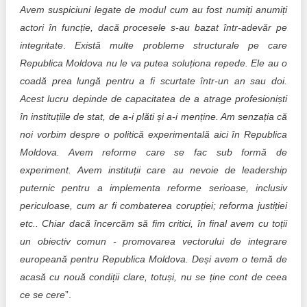
Avem suspiciuni legate de modul cum au fost numiți anumiți
actori în funcție, dacă procesele s-au bazat într-adevăr pe
integritate
.
Există multe probleme structurale pe care
Republica Moldova nu le va putea soluționa repede. Ele au o
coadă prea lungă pentru a fi scurtate într-un an sau doi.
Acest lucru depinde de capacitatea de a atrage profesioniști
în instituțiile de stat, de a-i plăti și a-i menține. Am senzația că
noi vorbim despre o politică experimentală aici în Republica
Moldova. Avem reforme care se fac sub formă de
experiment.
Avem instituții care au nevoie de leadership
puternic pentru a implementa reforme serioase, inclusiv
periculoase, cum ar fi combaterea corupției; reforma justiției
etc.. Chiar dacă încercăm să fim critici, în final avem cu toții
un obiectiv comun - promovarea vectorului de integrare
europeană pentru Republica Moldova. Deși avem o temă de
acasă cu nouă condiții clare, totuși, nu se ține cont de ceea
ce se cere
”.