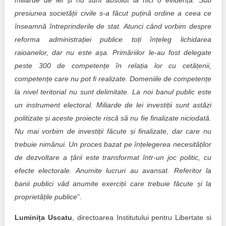
miliarde de lei și nu sunt absolut la nici o evidență. Sub
presiunea societății civile s-a făcut puțină ordine a ceea ce
înseamnă întreprinderile de stat. Atunci când vorbim despre
reforma administrației publice toți înțeleg lichidarea
raioanelor, dar nu este așa. Primăriilor le-au fost delegate
peste 300 de competențe în relația lor cu cetățenii,
competențe care nu pot fi realizate. Domeniile de competențe
la nivel teritorial nu sunt delimitate. La noi banul public este
un instrument electoral. Miliarde de lei investiții sunt astăzi
politizate și aceste proiecte riscă să nu fie finalizate niciodată.
Nu mai vorbim de investiții făcute și finalizate, dar care nu
trebuie nimănui. Un proces bazat pe înțelegerea necesităților
de dezvoltare a țării este transformat într-un joc politic, cu
efecte electorale. Anumite lucruri au avansat. Referitor la
banii publici văd anumite exerciții care trebuie făcute și la
proprietățile publice
”.
Luminița Uscatu
, directoarea Institutului pentru Libertate si