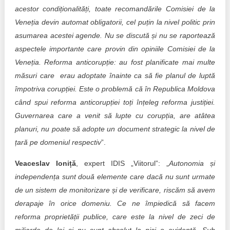
acestor condiționalități, toate recomandările Comisiei de la
Veneția devin automat obligatorii, cel puțin la nivel politic prin
asumarea acestei agende. Nu se discută și nu se raportează
aspectele importante care provin din opiniile Comisiei de la
Veneția. Reforma anticorupție: au fost planificate mai multe
măsuri care erau adoptate înainte ca să fie planul de luptă
împotriva corupției. Este o problemă că în Republica Moldova
când spui reforma anticorupției toți înțeleg reforma justiției.
Guvernarea care a venit să lupte cu corupția, are atâtea
planuri, nu poate să adopte un document strategic la nivel de
țară pe domeniul respectiv
”.
Veaceslav Ioniță
, expert IDIS „Viitorul”: „
Autonomia și
independența sunt două elemente care dacă nu sunt urmate
de un sistem de monitorizare și de verificare, riscăm să avem
derapaje în orice domeniu. Ce ne împiedică să facem
reforma proprietății publice, care este la nivel de zeci de