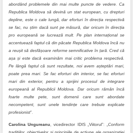
abordând problemele din mai multe puncte de vedere. Ca
Republica Moldova să devină un stat european, cu drepturi
depline, este o cale lungă, dar eforturi în direcția respectivă
se fac, nu știm dacă sunt pe măsură, dar oricum în direcția
pro europeană se lucrează mult. Pe plan internațional se
accentuează faptul că din păcate Republica Moldova încă nu
a reușit să desfășoare reforme semnificative în țară. Cred că
așa și este dacă examinăm mai critic problema respectivă.
Pe lângă faptul că sunt rezultate, noi avem așteptări mari,
poate prea mari. Se fac eforturi din interior, se fac eforturi
mari din exterior, pentru a sprijini procesul de integrare
europeană al Republicii Moldova. Dar oricum rămân încă
foarte multe pete, sunt domenii care sunt abordate
necompetent, sunt unele tendințe care trebuie explicate
profesionist
”.
Carolina Ungureanu
, vicedirector IDIS „Viitorul”: „
Conform
tradițiilor, obiectivelor şi principiile de acțiune ale organizației