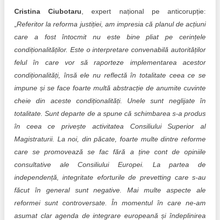
Cristina Ciubotaru
, expert național pe anticorupție:
„
Referitor la reforma justiției, am impresia că planul de acțiuni
care a fost întocmit nu este bine pliat pe cerințele
condiționalităților. Este o interpretare convenabilă autorităților
felul în care vor să raporteze implementarea acestor
condiționalități, însă ele nu reflectă în totalitate ceea ce se
impune și se face foarte multă abstracție de anumite cuvinte
cheie din aceste condiționalități. Unele sunt neglijate în
totalitate. Sunt departe de a spune că schimbarea s-a produs
în ceea ce privește activitatea Consiliului Superior al
Magistraturii. La noi, din păcate, foarte multe dintre reforme
care se promovează se fac fără a ține cont de opiniile
consultative ale Consiliului Europei. La partea de
independență, integritate eforturile de prevetting care s-au
făcut în general sunt negative. Mai multe aspecte ale
reformei sunt controversate. În momentul în care ne-am
asumat clar agenda de integrare europeană și îndeplinirea