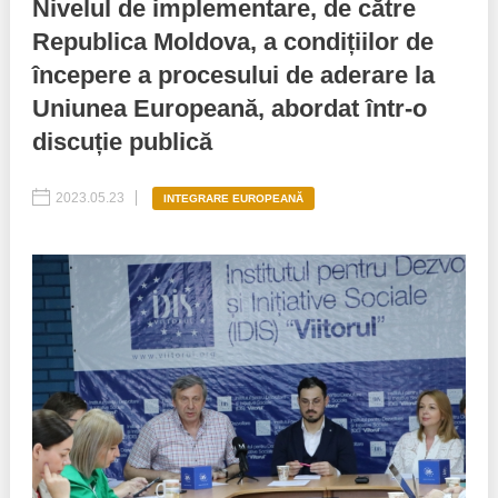
Nivelul de implementare, de către
Republica Moldova, a condițiilor de
Best parctices
Reports
începere a procesului de aderare la
Governance transparency
Projects in progres
Uniunea Europeană, abordat într-o
discuție publică
Sociometric Laboratory
Implemented projects
People Watch
2023.05.23
Procedures manual
INTEGRARE EUROPEANĂ
National Business Agenda
Notes & positions
Democratic process
Institutional Charter IDIS
15 minutes of economic realism
Announcements
Hybrid power
IDIS International Advisory Board
EU-STRAT bulletin