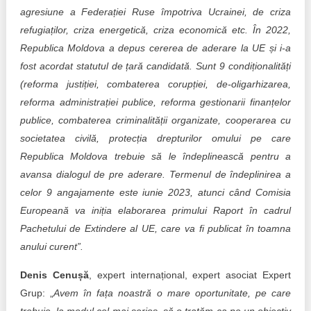
agresiune a Federației Ruse împotriva Ucrainei, de criza
refugiaților, criza energetică, criza economică etc. În 2022,
Republica Moldova a depus cererea de aderare la UE și i-a
fost acordat statutul de țară candidată. Sunt 9 condiționalități
(reforma justiției, combaterea corupției, de-oligarhizarea,
reforma administrației publice, reforma gestionarii finanțelor
publice, combaterea criminalității organizate, cooperarea cu
societatea civilă, protecția drepturilor omului pe care
Republica Moldova trebuie să le îndeplinească pentru a
avansa dialogul de pre aderare.
Termenul de îndeplinirea a
celor 9 angajamente este iunie 2023, atunci când Comisia
Europeană va iniția elaborarea primului Raport în cadrul
Pachetului de Extindere al UE, care va fi publicat în toamna
anului curent”.
Denis Cenușă
, expert internațional, expert asociat Expert
Grup: „
Avem în fața noastră o mare oportunitate, pe care