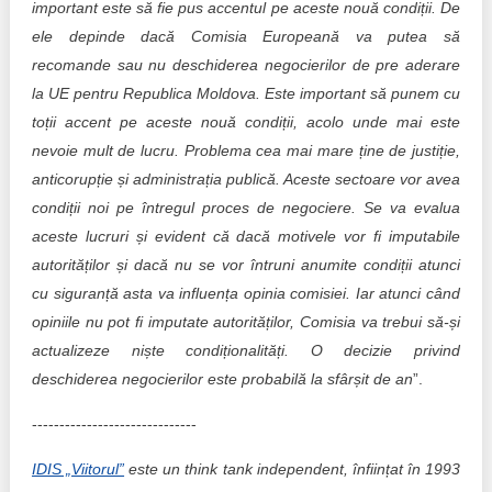
important este să fie pus accentul pe aceste nouă condiții. De
ele depinde dacă Comisia Europeană va putea să
recomande sau nu deschiderea negocierilor de pre aderare
la UE pentru Republica Moldova. Este important să punem cu
toții accent pe aceste nouă condiții, acolo unde mai este
nevoie mult de lucru. Problema cea mai mare ține de justiție,
anticorupție și administrația publică. Aceste sectoare vor avea
condiții noi pe întregul proces de negociere. Se va evalua
aceste lucruri și evident că dacă motivele vor fi imputabile
autorităților și dacă nu se vor întruni anumite condiții atunci
cu siguranță asta va influența opinia comisiei. Iar atunci când
opiniile nu pot fi imputate autorităților, Comisia va trebui să-și
actualizeze niște condiționalități. O decizie privind
deschiderea negocierilor este probabilă la sfârșit de an
”.
------------------------------
IDIS „Viitorul”
este un think tank independent, înființat în 1993