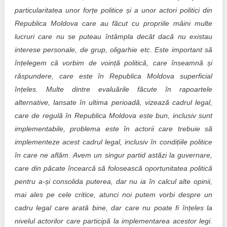
particularitatea unor forțe politice și a unor actori politici din
Republica Moldova care au făcut cu propriile mâini multe
lucruri care nu se puteau întâmpla decât dacă nu existau
interese personale, de grup, oligarhie etc
.
Este important să
înțelegem că vorbim de voință politică, care înseamnă și
răspundere, care este în Republica Moldova superficial
înțeles.
Multe dintre evaluările făcute în rapoartele
alternative, lansate în ultima perioadă, vizează cadrul legal,
care de regulă în Republica Moldova este bun, inclusiv sunt
implementabile, problema este în actorii care trebuie să
implementeze acest cadrul legal, inclusiv în condițiile politice
în care ne aflăm
.
Avem un singur partid astăzi la guvernare,
care din păcate încearcă să folosească oportunitatea politică
pentru a-și consolida puterea, dar nu ia în calcul alte opinii,
mai ales pe cele critice, atunci noi putem vorbi despre un
cadru legal care arată bine, dar care nu poate fi înțeles la
nivelul actorilor care participă la implementarea acestor legi.