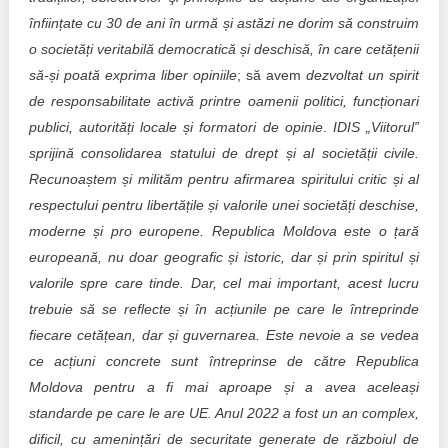
înființate cu 30 de ani în urmă și astăzi ne dorim să c
onstruim
o societăți veritabilă democratică și deschisă, în care cetățenii
să-și poată exprima liber opiniile
; să avem
dezvoltat un spirit
de responsabilitate activă printre oamenii politici, funcționari
publici, autorități locale și formatori de opinie
.
IDIS „Viitorul”
sprijină consolidarea statului de drept și al societății civile.
Recunoaștem și milităm pentru afirmarea spiritului critic și al
respectului pentru libertățile și valorile unei societăți deschise,
moderne și pro europene. Republica Moldova este o țară
europeană, nu doar geografic și istoric, dar și prin spiritul și
valorile spre care tinde. Dar, cel mai important, acest lucru
trebuie să se reflecte și în acțiunile pe care le întreprinde
fiecare cetățean, dar și guvernarea. Este nevoie a se vedea
ce acțiuni concrete sunt întreprinse de către Republica
Moldova pentru a fi mai aproape și a avea aceleași
standarde pe care le are UE. Anul 2022 a fost un an complex,
dificil, cu amenințări de securitate generate de războiul de