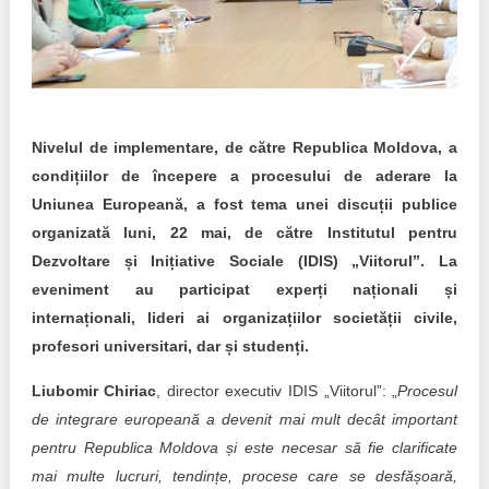
Transparency of state – owned enterprises
The best and the worst local policies in Moldova
Democracy, independence and transparency of key
public institutions in Moldova
Nivelul de implementare, de către Republica Moldova, a
Integrity of public procurement in Moldova
condițiilor de începere a procesului de aderare la
Uniunea Europeană, a fost tema unei discuții publice
Public procurement
organizată luni, 22 mai, de către Institutul pentru
Dezvoltare și Inițiative Sociale (IDIS) „Viitorul”. La
eveniment au participat experți naționali și
internaționali, lideri ai organizațiilor societății civile,
profesori universitari, dar și studenți.
Liubomir Chiriac
, director executiv IDIS „Viitorul”: „
Procesul
de integrare europeană a devenit mai mult decât important
pentru Republica Moldova și este necesar să fie clarificate
mai multe lucruri, tendințe, procese care se desfășoară,