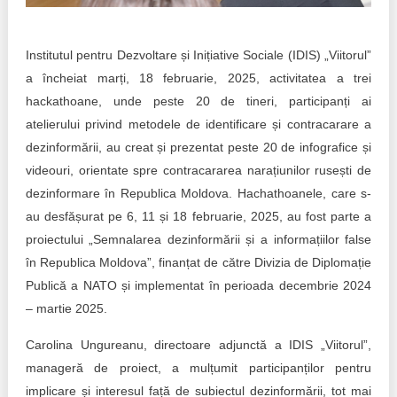
Transparency of state – owned enterprises
The best and the worst local policies in Moldova
Institutul pentru Dezvoltare și Inițiative Sociale (IDIS) „Viitorul”
a încheiat marți, 18 februarie, 2025, activitatea a trei
Democracy, independence and transparency of key
public institutions in Moldova
hackathoane, unde peste 20 de tineri, participanți ai
atelierului privind metodele de identificare și contracarare a
Integrity of public procurement in Moldova
dezinformării, au creat și prezentat peste 20 de infografice și
videouri, orientate spre contracararea narațiunilor rusești de
Public procurement
dezinformare în Republica Moldova. Hachathoanele, care s-
au desfășurat pe 6, 11 și 18 februarie, 2025, au fost parte a
proiectului „Semnalarea dezinformării și a informațiilor false
în Republica Moldova”, finanțat de către Divizia de Diplomație
Publică a NATO și implementat în perioada decembrie 2024
– martie 2025.
Carolina Ungureanu, directoare adjunctă a IDIS „Viitorul”,
manageră de proiect, a mulțumit participanților pentru
implicare și interesul față de subiectul dezinformării, tot mai