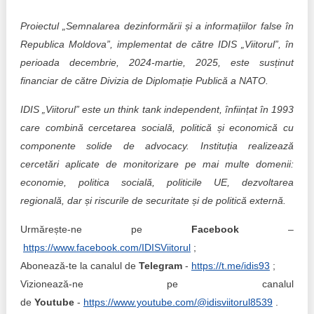
Proiectul „Semnalarea dezinformării și a informațiilor false în
Republica Moldova”, implementat de către IDIS „Viitorul”, în
perioada decembrie, 2024-martie, 2025, este susținut
financiar de către Divizia de Diplomație Publică a NATO.
IDIS „Viitorul” este un think tank independent, înființat în 1993
care combină cercetarea socială, politică și economică cu
componente solide de advocacy. Instituția realizează
cercetări aplicate de monitorizare pe mai multe domenii:
economie, politica socială, politicile UE, dezvoltarea
regională, dar și riscurile de securitate și de politică externă.
Urmărește-ne pe
Facebook
–
https://www.facebook.com/IDISViitorul
;
Abonează-te la canalul de
Telegram
-
https://t.me/idis93
;
Vizionează-ne pe canalul
de
Youtube
-
https://www.youtube.com/@idisviitorul8539
.