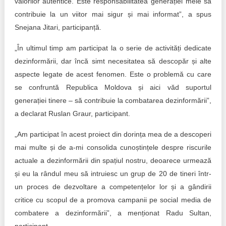
valorilor autentice. Este responsabilitatea generației mele să
contribuie la un viitor mai sigur și mai informat”, a spus
Snejana Jitari, participanță.
„În ultimul timp am participat la o serie de activități dedicate
dezinformării, dar încă simt necesitatea să descopăr și alte
aspecte legate de acest fenomen. Este o problemă cu care
se confruntă Republica Moldova și aici văd suportul
generației tinere – să contribuie la combatarea dezinformării”,
a declarat Ruslan Graur, participant.
„Am participat în acest proiect din dorința mea de a descoperi
mai multe și de a-mi consolida cunoștințele despre riscurile
actuale a dezinformării din spațiul nostru, deoarece urmează
și eu la rândul meu să intruiesc un grup de 20 de tineri într-
un proces de dezvoltare a competențelor lor și a gândirii
critice cu scopul de a promova campanii pe social media de
combatere a dezinformării”, a menționat Radu Sultan,