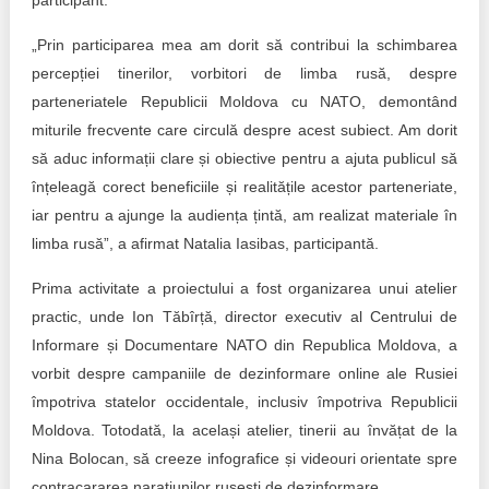
participant.
„Prin participarea mea am dorit să contribui la schimbarea
percepției tinerilor, vorbitori de limba rusă, despre
parteneriatele Republicii Moldova cu NATO, demontând
miturile frecvente care circulă despre acest subiect. Am dorit
să aduc informații clare și obiective pentru a ajuta publicul să
înțeleagă corect beneficiile și realitățile acestor parteneriate,
iar pentru a ajunge la audiența țintă, am realizat materiale în
limba rusă”, a afirmat Natalia Iasibas, participantă.
Prima activitate a proiectului a fost organizarea unui atelier
practic, unde Ion Tăbîrță, director executiv al Centrului de
Informare și Documentare NATO din Republica Moldova, a
vorbit despre campaniile de dezinformare online ale Rusiei
împotriva statelor occidentale, inclusiv împotriva Republicii
Moldova. Totodată, la același atelier, tinerii au învățat de la
Nina Bolocan, să creeze infografice și videouri orientate spre
contracararea narațiunilor rusești de dezinformare.