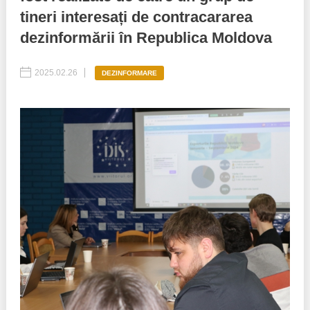
tineri interesați de contracararea
Best parctices
Reports
dezinformării în Republica Moldova
Governance transparency
Projects in progres
2025.02.26
DEZINFORMARE
Sociometric Laboratory
Implemented projects
People Watch
Procedures manual
National Business Agenda
Notes & positions
Democratic process
Institutional Charter IDIS
15 minutes of economic realism
Announcements
Hybrid power
IDIS International Advisory Board
EU-STRAT bulletin