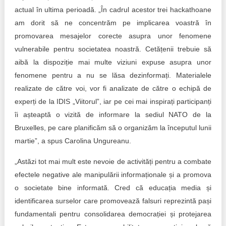
actual în ultima perioadă. „În cadrul acestor trei hackathoane
am dorit să ne concentrăm pe implicarea voastră în
promovarea mesajelor corecte asupra unor fenomene
vulnerabile pentru societatea noastră. Cetățenii trebuie să
aibă la dispoziție mai multe viziuni expuse asupra unor
fenomene pentru a nu se lăsa dezinformați. Materialele
realizate de către voi, vor fi analizate de către o echipă de
experți de la IDIS „Viitorul”, iar pe cei mai inspirați participanți
îi așteaptă o vizită de informare la sediul NATO de la
Bruxelles, pe care planificăm să o organizăm la începutul lunii
martie”, a spus Carolina Ungureanu.
„Astăzi tot mai mult este nevoie de activități pentru a combate
efectele negative ale manipulării informaționale și a promova
o societate bine informată. Cred că educația media și
identificarea surselor care promovează falsuri reprezintă pași
fundamentali pentru consolidarea democrației și protejarea