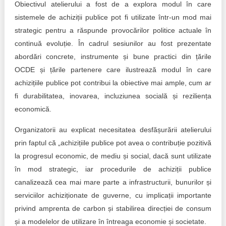
Obiectivul atelierului a fost de a explora modul în care
sistemele de achiziții publice pot fi utilizate într-un mod mai
strategic pentru a răspunde provocărilor politice actuale în
continuă evoluție. În cadrul sesiunilor au fost prezentate
abordări concrete, instrumente și bune practici din țările
OCDE și țările partenere care ilustrează modul în care
achizițiile publice pot contribui la obiective mai ample, cum ar
fi durabilitatea, inovarea, incluziunea socială și reziliența
economică.
Organizatorii au explicat necesitatea desfășurării atelierului
prin faptul că „achizițiile publice pot avea o contribuție pozitivă
la progresul economic, de mediu și social, dacă sunt utilizate
în mod strategic, iar procedurile de achiziții publice
canalizează cea mai mare parte a infrastructurii, bunurilor și
serviciilor achiziționate de guverne, cu implicații importante
privind amprenta de carbon și stabilirea direcției de consum
și a modelelor de utilizare în întreaga economie și societate.