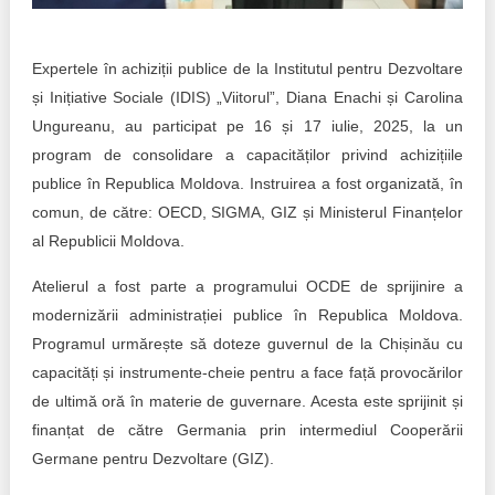
Transparency of state – owned enterprises
The best and the worst local policies in Moldova
Expertele în achiziții publice de la Institutul pentru Dezvoltare
și Inițiative Sociale (IDIS) „Viitorul”, Diana Enachi și Carolina
Democracy, independence and transparency of key
public institutions in Moldova
Ungureanu, au participat pe 16 și 17 iulie, 2025, la un
program de consolidare a capacităților privind achizițiile
Integrity of public procurement in Moldova
publice în Republica Moldova. Instruirea a fost organizată, în
comun, de către: OECD, SIGMA, GIZ și Ministerul Finanțelor
Public procurement
al Republicii Moldova.
Atelierul a fost parte a programului OCDE de sprijinire a
modernizării administrației publice în Republica Moldova.
Programul urmărește să doteze guvernul de la Chișinău cu
capacități și instrumente-cheie pentru a face față provocărilor
de ultimă oră în materie de guvernare. Acesta este sprijinit și
finanțat de către Germania prin intermediul Cooperării
Germane pentru Dezvoltare (GIZ).