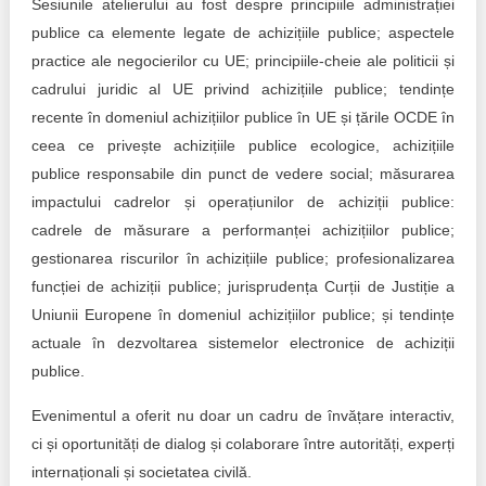
Sesiunile atelierului au fost despre principiile administrației
publice ca elemente legate de achizițiile publice; aspectele
practice ale negocierilor cu UE; principiile-cheie ale politicii și
cadrului juridic al UE privind achizițiile publice; tendințe
recente în domeniul achizițiilor publice în UE și țările OCDE în
ceea ce privește achizițiile publice ecologice, achizițiile
publice responsabile din punct de vedere social; măsurarea
impactului cadrelor și operațiunilor de achiziții publice:
cadrele de măsurare a performanței achizițiilor publice;
gestionarea riscurilor în achizițiile publice; profesionalizarea
funcției de achiziții publice; jurisprudența Curții de Justiție a
Uniunii Europene în domeniul achizițiilor publice; și tendințe
actuale în dezvoltarea sistemelor electronice de achiziții
publice.
Evenimentul a oferit nu doar un cadru de învățare interactiv,
ci și oportunități de dialog și colaborare între autorități, experți
internaționali și societatea civilă.