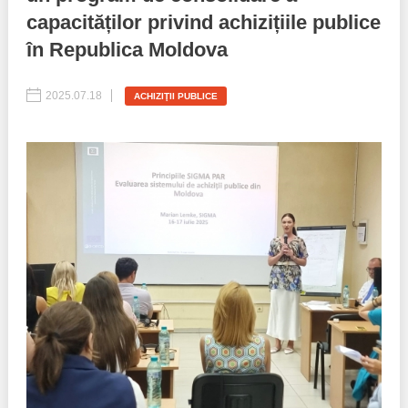
capacităților privind achizițiile publice
Best parctices
Reports
în Republica Moldova
Governance transparency
Projects in progres
2025.07.18
ACHIZIŢII PUBLICE
Sociometric Laboratory
Implemented projects
People Watch
Procedures manual
National Business Agenda
Notes & positions
Democratic process
Institutional Charter IDIS
15 minutes of economic realism
Announcements
Hybrid power
IDIS International Advisory Board
EU-STRAT bulletin