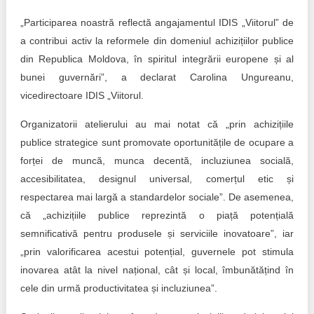
„Participarea noastră reflectă angajamentul IDIS „Viitorul” de
a contribui activ la reformele din domeniul achizițiilor publice
din Republica Moldova, în spiritul integrării europene și al
bunei guvernări”, a declarat Carolina Ungureanu,
vicedirectoare IDIS „Viitorul.
Organizatorii atelierului au mai notat că „prin achizițiile
publice strategice sunt promovate oportunitățile de ocupare a
forței de muncă, munca decentă, incluziunea socială,
accesibilitatea, designul universal, comerțul etic și
respectarea mai largă a standardelor sociale”. De asemenea,
că „achizițiile publice reprezintă o piață potențială
semnificativă pentru produsele și serviciile inovatoare”, iar
„prin valorificarea acestui potențial, guvernele pot stimula
inovarea atât la nivel național, cât și local, îmbunătățind în
cele din urmă productivitatea și incluziunea”.