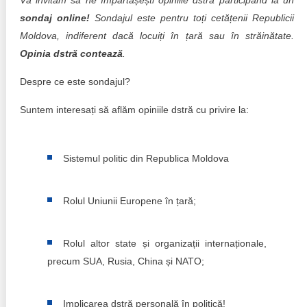
Vă invităm să ne împărtășești opiniile dstră participând la un
Transparency of state – owned enterprises
sondaj online!
Sondajul este pentru toți cetățenii Republicii
The best and the worst local policies in Moldova
Moldova, indiferent dacă locuiți în țară sau în străinătate.
Opinia dstră contează
.
Democracy, independence and transparency of key
public institutions in Moldova
Despre ce este sondajul?
Integrity of public procurement in Moldova
Suntem interesați să aflăm opiniile dstră cu privire la:
Public procurement
Sistemul politic din Republica Moldova
Rolul Uniunii Europene în țară;
Rolul altor state și organizații internaționale,
precum SUA, Rusia, China și NATO;
Implicarea dstră personală în politică!