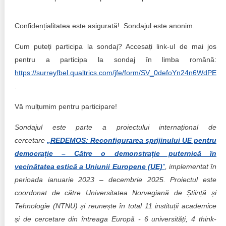
Confidențialitatea este asigurată! Sondajul este anonim.
Cum puteți participa la sondaj? Accesați link-ul de mai jos
pentru a participa la sondaj în limba română:
https://surreyfbel.qualtrics.com/jfe/form/SV_0defoYn24n6WdPE
.
Vă mulțumim pentru participare!
Sondajul este parte a proiectului internațional de
cercetare
„REDEMOS: Reconfigurarea sprijinului UE pentru
democrație – Către o demonstrație puternică în
vecinătatea estică a Uniunii Europene (UE)
”
, implementat în
perioada ianuarie 2023 – decembrie 2025. Proiectul este
coordonat de către Universitatea Norvegiană de Știință și
Tehnologie (NTNU) și reunește în total 11 instituții academice
și de cercetare din întreaga Europă - 6 universități, 4 think-