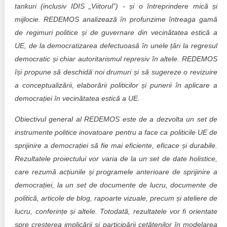
tankuri (inclusiv IDIS „Viitorul”) - și o întreprindere mică și
mijlocie. REDEMOS analizează în profunzime întreaga gamă
de regimuri politice și de guvernare din vecinătatea estică a
UE, de la democratizarea defectuoasă în unele țări la regresul
democratic și chiar autoritarismul represiv în altele. REDEMOS
își propune să deschidă noi drumuri și să sugereze o revizuire
a conceptualizării, elaborării politicilor și punerii în aplicare a
democrației în vecinătatea estică a UE.
Obiectivul general al REDEMOS este de a dezvolta un set de
instrumente politice inovatoare pentru a face ca politicile UE de
sprijinire a democrației să fie mai eficiente, eficace și durabile.
Rezultatele proiectului vor varia de la un set de date holistice,
care rezumă acțiunile și programele anterioare de sprijinire a
democrației, la un set de documente de lucru, documente de
politică, articole de blog, rapoarte vizuale, precum și ateliere de
lucru, conferințe și altele. Totodată, rezultatele vor fi orientate
spre creșterea implicării și participării cetățenilor în modelarea