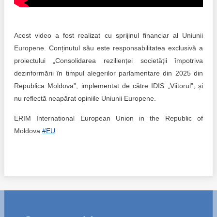
Transparency of state – owned enterprises
The best and the worst local policies in Moldova
Acest video a fost realizat cu sprijinul financiar al Uniunii
Democracy, independence and transparency of key
Europene. Conținutul său este responsabilitatea exclusivă a
public institutions in Moldova
proiectului „Consolidarea rezilienței societății împotriva
dezinformării în timpul alegerilor parlamentare din 2025 din
Integrity of public procurement in Moldova
Republica Moldova”, implementat de către IDIS „Viitorul”, și
nu reflectă neapărat opiniile Uniunii Europene.
Public procurement
ERIM International European Union in the Republic of
Moldova
#EU