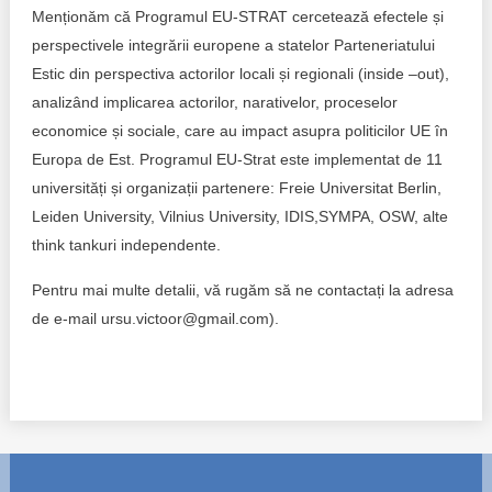
Transparency of state – owned enterprises
Menționăm că Programul EU-STRAT cercetează efectele și
perspectivele integrării europene a statelor Parteneriatului
The best and the worst local policies in Moldova
Estic din perspectiva actorilor locali și regionali (inside –out),
analizând implicarea actorilor, narativelor, proceselor
Democracy, independence and transparency of key
public institutions in Moldova
economice și sociale, care au impact asupra politicilor UE în
Europa de Est. Programul EU-Strat este implementat de 11
Integrity of public procurement in Moldova
universități și organizații partenere: Freie Universitat Berlin,
Leiden University, Vilnius University, IDIS,SYMPA, OSW, alte
Public procurement
think tankuri independente.
Pentru mai multe detalii, vă rugăm să ne contactați la adresa
de e-mail ursu.victoor@gmail.com).