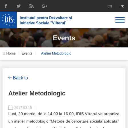
english
rom
Institutul pentru Dezvoltare şi
Inițiative Sociale "Viitorul
"
Events
About us
Profile
IDIS expertise
Home
Events
Atelier Metodologic
Reintegration policies
Media
Recruting
Library
Economic policies
Chairman's legacy
Back to
Broadcast
Public procurement course support
Signed agreements
Atelier Metodologic
Social policies
Team
2017.03.15
Investigations in public procurement
Luni, 20 martie, de la 14.00 la 16.00, IDIS Viitorul va organiza
Letters of thanks
un atelier metodologic ”Metode de cercetare socială aplicată”
Regional policy
Media about IDIS