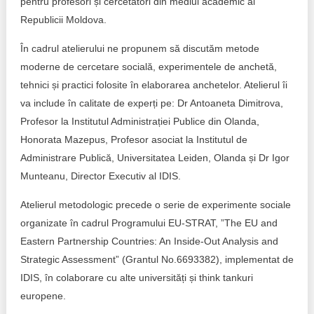
pentru profesori și cercetători din mediul academic al
Republicii Moldova.
Best parctices
Reports
În cadrul atelierului ne propunem să discutăm metode
Governance transparency
Projects in progres
moderne de cercetare socială, experimentele de anchetă,
tehnici și practici folosite în elaborarea anchetelor. Atelierul îi
Sociometric Laboratory
Implemented projects
va include în calitate de experți pe: Dr Antoaneta Dimitrova,
Profesor la Institutul Administrației Publice din Olanda,
People Watch
Procedures manual
Honorata Mazepus, Profesor asociat la Institutul de
National Business Agenda
Administrare Publică, Universitatea Leiden, Olanda și Dr Igor
Notes & positions
Munteanu, Director Executiv al IDIS.
Democratic process
Institutional Charter IDIS
Atelierul metodologic precede o serie de experimente sociale
15 minutes of economic realism
organizate în cadrul Programului EU-STRAT, ”The EU and
Announcements
Eastern Partnership Countries: An Inside-Out Analysis and
Hybrid power
IDIS International Advisory Board
Strategic Assessment” (Grantul No.6693382), implementat de
IDIS, în colaborare cu alte universități și think tankuri
EU-STRAT bulletin
europene.