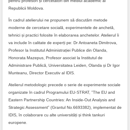
pentru profesori și cercetători din mediul academic al
Republicii Moldova.
Politici regionale
Rapoarte
În cadrul atelierului ne propunem să discutăm metode
Bunele practici
Inițiative în derulare
moderne de cercetare socială, experimentele de anchetă,
tehnici și practici folosite în elaborarea anchetelor. Atelierul îi
Laborator sociometric
Inițiative desfășurate
va include în calitate de experți pe: Dr Antoaneta Dimitrova,
Profesor la Institutul Administrației Publice din Olanda,
Transparența guvernării locale
Manual de proceduri
Honorata Mazepus, Profesor asociat la Institutul de
People Watch
Administrare Publică, Universitatea Leiden, Olanda și Dr Igor
Note & poziții​
Munteanu, Director Executiv al IDIS.
Proces democratic
Organigrama IDIS
Atelierul metodologic precede o serie de experimente sociale
Agenda Națională de Business
organizate în cadrul Programului EU-STRAT, ”The EU and
Anunțuri
Eastern Partnership Countries: An Inside-Out Analysis and
Puterea hibridă
Consiliul consulativ internațional IDIS
Strategic Assessment” (Grantul No.6693382), implementat de
IDIS, în colaborare cu alte universități și think tankuri
15 minute de realism economic
europene.