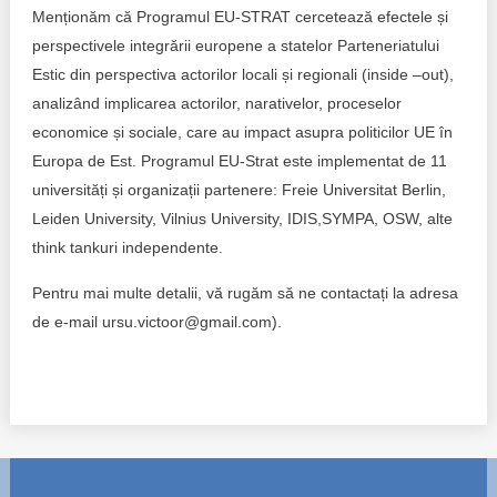
Trend Hunter
Menționăm că Programul EU-STRAT cercetează efectele și
perspectivele integrării europene a statelor Parteneriatului
Buletin EU-STRAT
Estic din perspectiva actorilor locali și regionali (inside –out),
analizând implicarea actorilor, narativelor, proceselor
Aplică la BUNELE PRACTICI
economice și sociale, care au impact asupra politicilor UE în
Transparența întreprinderilor de stat
Europa de Est. Programul EU-Strat este implementat de 11
universități și organizații partenere: Freie Universitat Berlin,
Cele mai bune și cele mai proaste politici locale din
Leiden University, Vilnius University, IDIS,SYMPA, OSW, alte
Moldova
think tankuri independente.
Democrația, independența și transparența instituțiilor
Pentru mai multe detalii, vă rugăm să ne contactați la adresa
publice-cheie din Moldova
de e-mail ursu.victoor@gmail.com).
Achiziții publice
Achizițiile publice în vizorul societății civile