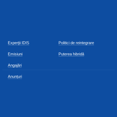
Experţii IDIS
Politici de reintegrare
Emisiuni
Puterea hibridă
Angajări
Anunțuri