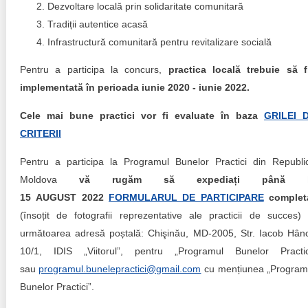
Transparency of state – owned enterprises
Dezvoltare locală prin solidaritate comunitară
Tradiții autentice acasă
The best and the worst local policies in Moldova
Infrastructură comunitară pentru revitalizare socială
Democracy, independence and transparency of key
Pentru a participa la concurs,
practica locală trebuie să f
public institutions in Moldova
implementată în perioada iunie 2020 - iunie 2022.
Integrity of public procurement in Moldova
Cele mai bune practici vor fi evaluate în baza
GRILEI 
CRITERII
Public procurement
Pentru a participa la Programul Bunelor Practici din Republi
Moldova
vă rugăm să expediați până l
15 AUGUST 2022
FORMULARUL DE PARTICIPARE
complet
(însoțit de fotografii reprezentative ale practicii de succes) 
următoarea adresă poștală: Chişinău, MD-2005, Str. Iacob Hân
10/1, IDIS „Viitorul”, pentru „Programul Bunelor Practic
sau
programul.bunelepractici@gmail.com
cu mențiunea „Program
Bunelor Practici”.