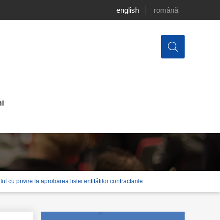
english
română
i
privire la aprobarea listei entităților contractante