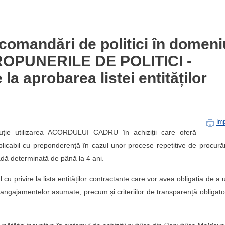
andări de politici în domeni
i PROPUNERILE DE POLITICI -
la aprobarea listei entităților
Im
uție utilizarea ACORDULUI CADRU în achiziții care oferă
d aplicabil cu preponderență în cazul unor procese repetitive de procură
oadă determinată de până la 4 ani.
 cu privire la lista entităților contractante care vor avea obligația de a
 angajamentelor asumate, precum și criteriilor de transparență obligator