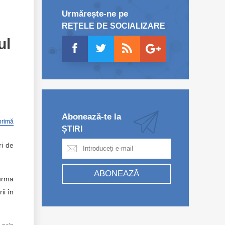
Urmărește-ne pe
REȚELE DE SOCIALIZARE
ul
Abonează-te la
primă
ȘTIRI
ri de
ABONEAZĂ
 urma
ii în