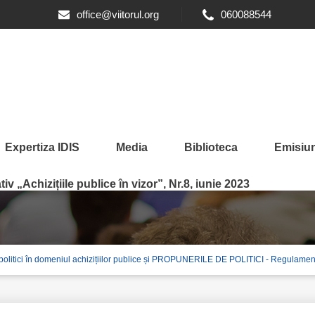
office@viitorul.org
060088544
Expertiza IDIS
Media
Biblioteca
Emisiun
iv „Achizițiile publice în vizor”, Nr.8, iunie 2023
i în domeniul achizițiilor publice și PROPUNERILE DE POLITICI - Regulamentul cu 