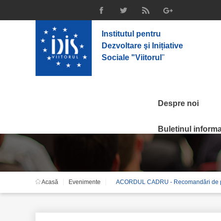
Institutul pentru
Dezvoltare şi Inițiative
Sociale "Viitorul
"
Despre noi
Evenimente
Buletinul informat
Acasă
Evenimente
ACORDUL CADRU - Recomandări de politic