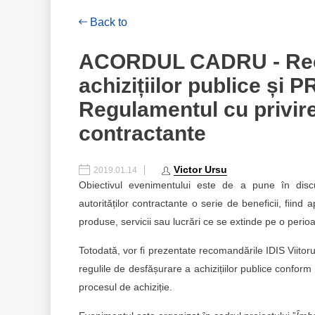
Back to
ACORDUL CADRU - Recom
achizițiilor publice ș
Regulamentul cu privire 
contractante
Victor Ursu
2019.01.14
Obiectivul evenimentului este de a pune în disc
autorităților contractante o serie de beneficii, fiin
produse, servicii sau lucrări ce se extinde pe o peri
Totodată, vor fi prezentate recomandările IDIS Viitorul
regulile de desfășurare a achizițiilor publice conform
procesul de achiziție.