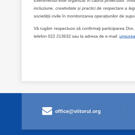
Evenimentul este organizat în cadrul proiectului ”
Îmbu
incluziune, creativitate și practici de respectare a legi
societății civile în monitorizarea operațiunilor de sup
Vă rugăm respectuos să confirmaţi participarea Dvs.
telefon 022 213632 sau la adresa de e-mail:
ungurea
office@viitorul.org