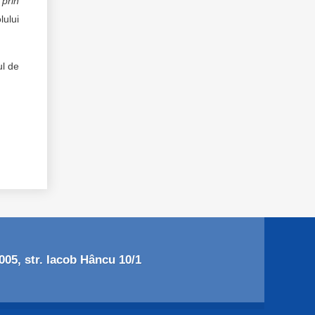
 prin
lului
.
ul de
05, str. Iacob Hâncu 10/1