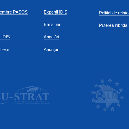
 membre PASOS
Experţii IDIS
Politici de reint
Emisiuni
Puterea hibridă
 IDIS
Angajări
flexii
Anunțuri