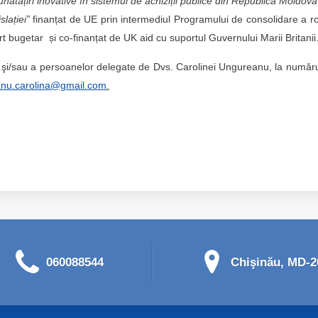
nătățiri inovative în sistemul de achiziții publice din Republica Moldova
slației”
finanțat de UE prin intermediul Programului de consolidare a ro
ort bugetar și co-finanțat de UK aid cu suportul Guvernului Marii Britanii
 şi/sau a persoanelor delegate de Dvs. Carolinei Ungureanu, la număr
nu.carolina@gmail.com
.
060088544
Chişinău, MD-20