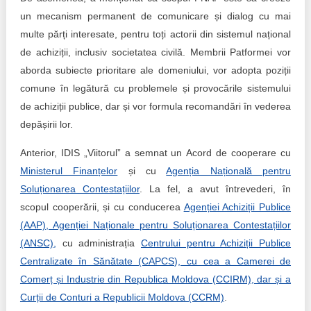
un mecanism permanent de comunicare și dialog cu mai
multe părți interesate, pentru toți actorii din sistemul național
de achiziții, inclusiv societatea civilă. Membrii Patformei vor
aborda subiecte prioritare ale domeniului, vor adopta poziții
comune în legătură cu problemele și provocările sistemului
de achiziții publice, dar și vor formula recomandări în vederea
depășirii lor.
Anterior, IDIS „Viitorul” a semnat un Acord de cooperare cu
Ministerul Finanțelor
și cu
Agenția Națională pentru
Soluționarea Contestațiilor
. La fel, a avut întrevederi, în
scopul cooperării, și cu conducerea
Agenției Achiziții Publice
(AAP), Agenției Naționale pentru Soluționarea Contestațiilor
(ANSC),
cu administrația
Centrului pentru Achiziții Publice
Centralizate în Sănătate (CAPCS), cu cea a Camerei de
Comerț și Industrie din Republica Moldova (CCIRM), dar și a
Curții de Conturi a Republicii Moldova (CCRM)
.