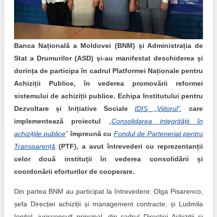
Trend Hunter
Buletin EU-STRAT
Aplică la BUNELE PRACTICI
Banca Națională a Moldovei (BNM) și Administrația de
Stat a Drumurilor (ASD) și-au manifestat deschiderea și
Transparența întreprinderilor de stat
dorința de participa în cadrul Platformei Naționale pentru
Achiziții Publice, în vederea promovării reformei
Cele mai bune și cele mai proaste politici locale din
sistemului de achiziții publice. Echipa Institutului pentru
Moldova
Dezvoltare și Inițiative Sociale
IDIS „Viitorul”
,
care
Democrația, independența și transparența instituțiilor
implementează proiectul
„
Consolidarea integrității în
publice-cheie din Moldova
achizițiile publice
”
împreună cu
Fondul de Parteneriat pentru
Transparență
(PTF), a avut întrevederi cu reprezentanții
Achiziții publice
celor două instituții în vederea consolidării și
coordonării eforturilor de cooperare.
Achizițiile publice în vizorul societății civile
Din partea BNM au participat la întrevedere: Olga Pisarenco,
șefa Direcției achiziții și management contracte, și Ludmila
Ionițel, jurisconsult principal, din cadrul Direcţiei Achiziţii şi