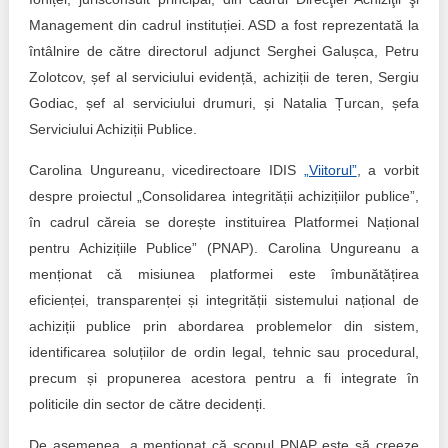
Management din cadrul instituției. ASD a fost reprezentată la
întâlnire de către directorul adjunct Serghei Galușca, Petru
Zolotcov, șef al serviciului evidență, achiziții de teren, Sergiu
Godiac, șef al serviciului drumuri, și Natalia Țurcan, șefa
Serviciului Achiziții Publice.
Carolina Ungureanu, vicedirectoare IDIS
„Viitorul”
, a vorbit
despre proiectul „Consolidarea integrității achizițiilor publice”,
în cadrul căreia se dorește instituirea Platformei Național
pentru Achizițiile Publice” (PNAP). Carolina Ungureanu a
menționat că misiunea platformei este îmbunătățirea
eficienței, transparenței și integrității sistemului național de
achiziții publice prin abordarea problemelor din sistem,
identificarea soluțiilor de ordin legal, tehnic sau procedural,
precum și propunerea acestora pentru a fi integrate în
politicile din sector de către decidenți.
De asemenea, a menționat că scopul PNAP este să creeze