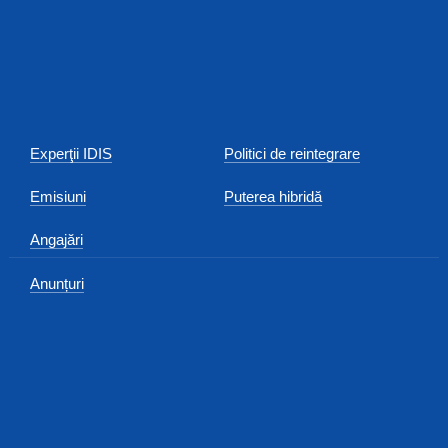
Experţii IDIS
Politici de reintegrare
Emisiuni
Puterea hibridă
Angajări
Anunțuri